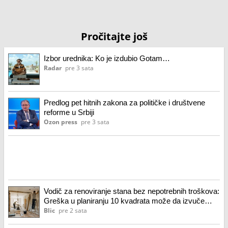
Pročitajte još
Izbor urednika: Ko je izdubio Gotam…
Radar
pre 3 sata
Predlog pet hitnih zakona za političke i društvene
reforme u Srbiji
Ozon press
pre 3 sata
Vodič za renoviranje stana bez nepotrebnih troškova:
Greška u planiranju 10 kvadrata može da izvuče
7.000 evra iz džepa!
Blic
pre 2 sata