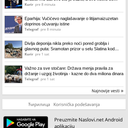
novca leći na njegov račun!
Kurir
pre 8 minuta
Eparhija: Vučićevo naglašavanje o litijamaizuzetan
doprinos očuvanju istine
Telegraf
pre 8 minuta
Divlja deponija nikla preko noći pored groblja i
glavnog puta: Sramotan prizor u selu Slatina kod
Čačka, meštani ogorčeni: "Širi se smrad" (foto)
Kurir
pre 1 sat
Važno za sve stočare: Država menja pravila za
držanje i uzgoj životinja - kazne do dva miliona dinara
Telegraf
pre 1 sat
Najnovije vesti
»
Ћирилица
Korisnička podešavanja
Preuzmite Naslovi.net Android
aplikaciju