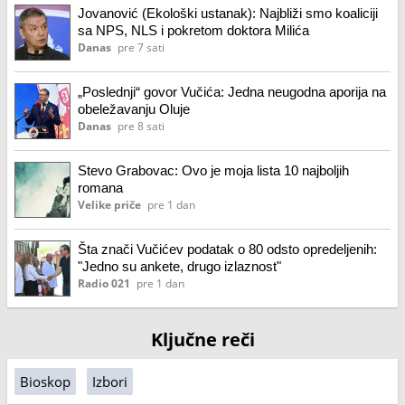
Jovanović (Ekološki ustanak): Najbliži smo koaliciji
sa NPS, NLS i pokretom doktora Milića
Danas
pre 7 sati
„Poslednji“ govor Vučića: Jedna neugodna aporija na
obeležavanju Oluje
Danas
pre 8 sati
Stevo Grabovac: Ovo je moja lista 10 najboljih
romana
Velike priče
pre 1 dan
Šta znači Vučićev podatak o 80 odsto opredeljenih:
"Jedno su ankete, drugo izlaznost"
Radio 021
pre 1 dan
Ključne reči
Bioskop
Izbori