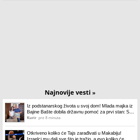
Najnovije vesti
»
Iz podstanarskog života u svoj dom! Mlada majka iz
Bajine Bašte dobila državnu pomoć za prvi stan: Sve
je proteklo brzo i bez većih poteškoća (foto)
Kurir
pre 8 minuta
Otkriveno koliko će Tajs zarađivati u Makabiju!
Izraelci mu dali sve što je tražio, a evo koliko će