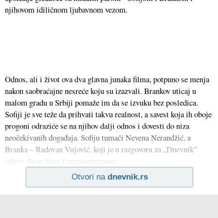
njihovom idiličnom ljubavnom vezom.
Odnos, ali i život ova dva glavna junaka filma, potpuno se menja
nakon saobraćajne nesreće koju su izazvali. Brankov uticaj u
malom gradu u Srbiji pomaže im da se izvuku bez posledica.
Sofiji je sve teže da prihvati takvu realnost, a savest koja ih oboje
progoni odraziće se na njihov dalji odnos i dovesti do niza
neočekivanih događaja. Sofiju tumači Nevena Nerandžić, a
Branka – Radovan Vujović, koji je u razgovoru za „Dnevnik”
otkrio da su život i posao njegovog
Otvori na
dnevnik.rs