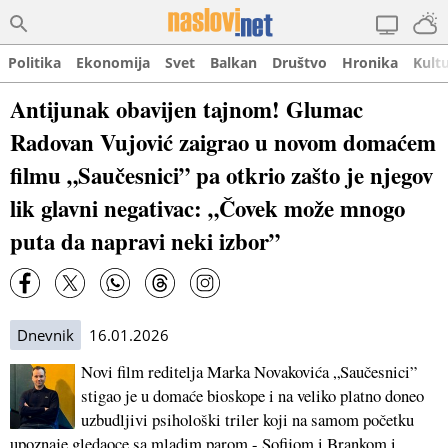
Politika
Ekonomija
Svet
Balkan
Društvo
Hronika
Kult
Antijunak obavijen tajnom! Glumac
Radovan Vujović zaigrao u novom domaćem
filmu „Saučesnici” pa otkrio zašto je njegov
lik glavni negativac: „Čovek može mnogo
puta da napravi neki izbor”
Dnevnik
16.01.2026
Novi film reditelja Marka Novakovića „Saučesnici”
stigao je u domaće bioskope i na veliko platno doneo
uzbudljivi psihološki triler koji na samom početku
upoznaje gledaoce sa mladim parom - Sofijom i Brankom i