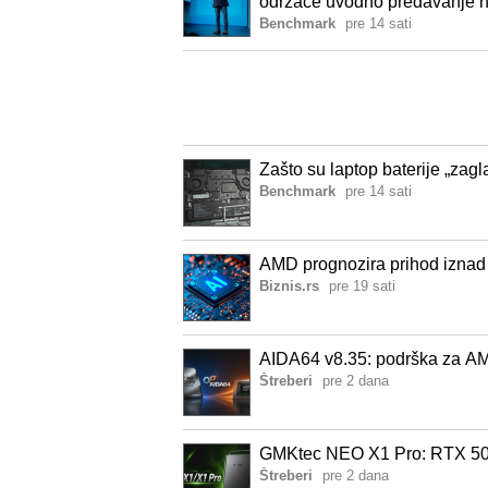
održaće uvodno predavanje n
Benchmark
pre 14 sati
Zašto su laptop baterije „zagl
Benchmark
pre 14 sati
AMD prognozira prihod iznad 
Biznis.rs
pre 19 sati
AIDA64 v8.35: podrška za AM
Štreberi
pre 2 dana
GMKtec NEO X1 Pro: RTX 50
Štreberi
pre 2 dana