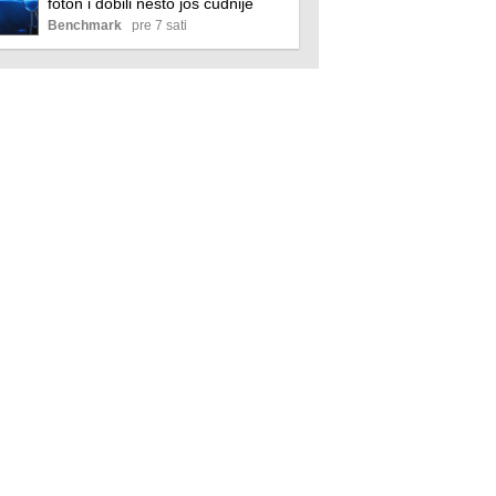
foton i dobili nešto još čudnije
Benchmark
pre 7 sati