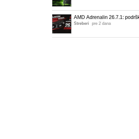
AMD Adrenalin 26.7.1: podrš
Štreberi
pre 2 dana