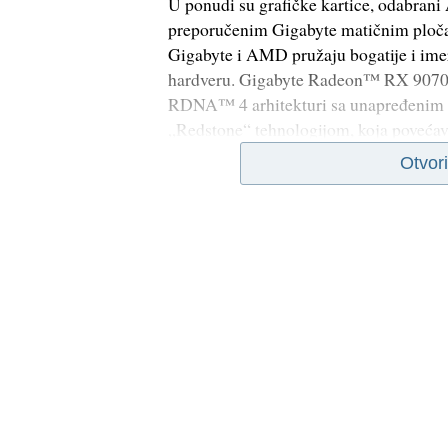
U ponudi su grafičke kartice, odabra
preporučenim Gigabyte matičnim pločam
Gigabyte i AMD pružaju bogatije i ime
hardveru. Gigabyte Radeon™ RX 9070 s
RDNA™ 4 arhitekturi sa unapređenim
„Redstone“ tehnologijom, koja povećav
Otvor