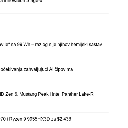
a Innovation Stage-u
avile“ na 99 Wh – razlog nije njihov hemijski sastav
očekivanja zahvaljujući AI čipovima
D Zen 6, Mustang Peak i Intel Panther Lake-R
70 i Ryzen 9 9955HX3D za $2.438