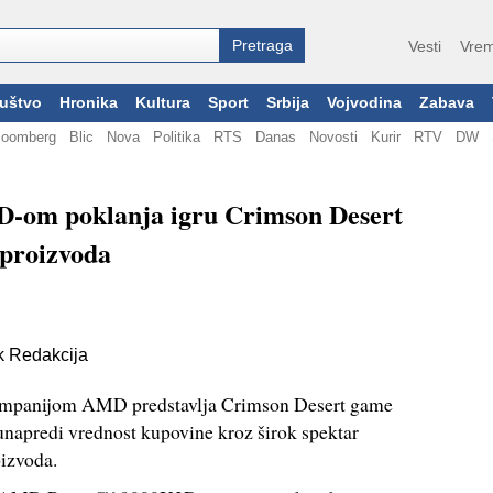
Vesti
Vrem
uštvo
Hronika
Kultura
Sport
Srbija
Vojvodina
Zabava
loomberg
Blic
Nova
Politika
RTS
Danas
Novosti
Kurir
RTV
DW
D-om poklanja igru Crimson Desert
 proizvoda
 Redakcija
 kompanijom AMD predstavlja Crimson Desert game
unapredi vrednost kupovine kroz širok spektar
izvoda.