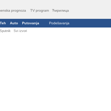
enska prognoza
TV program
Ћирилица
Teh
Auto
Putovanja
Podešavanja
Sputnik
Svi izvori