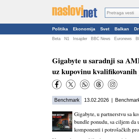
Politika
Ekonomija
Svet
Balkan
Dr
Beta
N1
Insajder
BBC News
Euronews
B
Gigabyte u saradnji sa AM
uz kupovinu kvalifikovanih
Benchmark
13.02.2026 | Benchmark
Gigabyte, u partnerstvu sa
bundle ponudu, sa ciljem da 
komponenti i potrošačkih pro