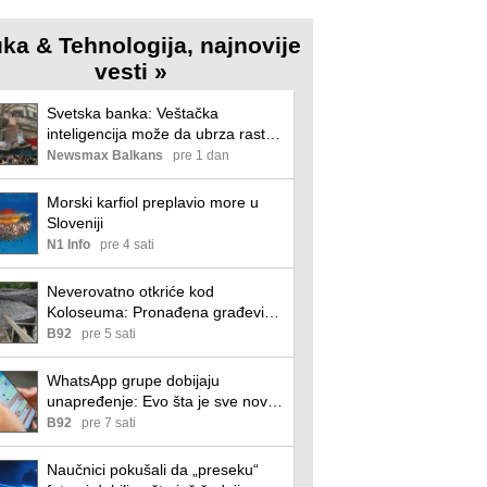
ka & Tehnologija, najnovije
vesti »
Svetska banka: Veštačka
inteligencija može da ubrza rast
zemalja u razvoju za ceo vek
Newsmax Balkans
pre 1 dan
Morski karfiol preplavio more u
Sloveniji
N1 Info
pre 4 sati
Neverovatno otkriće kod
Koloseuma: Pronađena građevina
iz drugog veka FOTO
B92
pre 5 sati
WhatsApp grupe dobijaju
unapređenje: Evo šta je sve novo
Meta spremila
B92
pre 7 sati
Naučnici pokušali da „preseku“