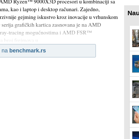
ni AMD Ryzen™ 9000X3D procesori u kombinaciji sa
a, kao i laptop i desktop računari. Zajedno,
Nau
rzivnije gejming iskustvo kroz inovacije u vrhunskom
erija grafičkih kartica zasnovana je na AMD
 ray-tracing mogućnostima i AMD FSR™
a broj frejmova u
i na
benchmark.rs