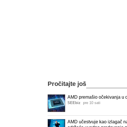
Pročitajte još
AMD premašio očekivanja u d
SEEbiz
pre 10 sati
AMD učestvuje kao izlagač na