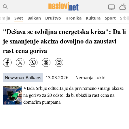
omija
Svet
Balkan
Društvo
Hronika
Kultura
Sport
Srbi
"Dešava se ozbiljna energetska kriza": Da li
je smanjenje akciza dovoljno da zaustavi
rast cena goriva
Newsmax Balkans
13.03.2026 | Nemanja Lukić
Vlada Srbije odlučila je da privremeno smanji akcize
na gorivo za 20 odsto, da bi ublažila rast cena na
domaćim pumpama.