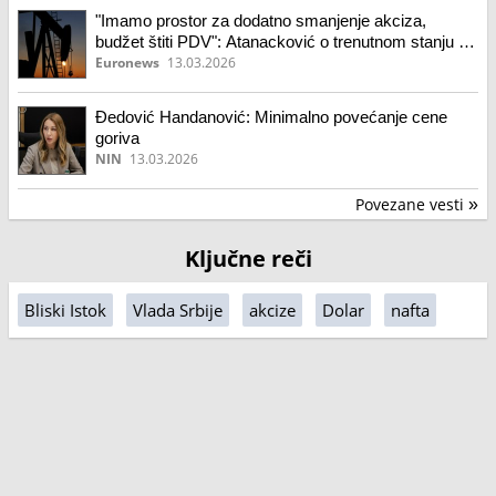
"Imamo prostor za dodatno smanjenje akciza,
budžet štiti PDV": Atanacković o trenutnom stanju na
tržištu nafte
Euronews
13.03.2026
Đedović Handanović: Minimalno povećanje cene
goriva
NIN
13.03.2026
Povezane vesti
»
Ključne reči
Bliski Istok
Vlada Srbije
akcize
Dolar
nafta