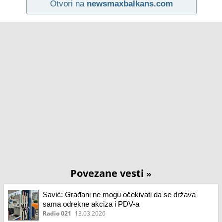
Otvori na
newsmaxbalkans.com
Povezane vesti
»
Savić: Građani ne mogu očekivati da se država
sama odrekne akciza i PDV-a
Radio 021
13.03.2026