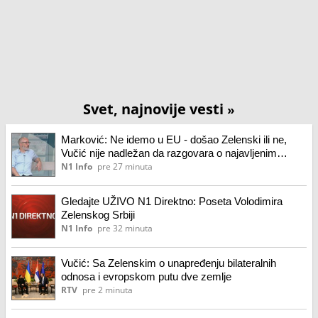
Svet, najnovije vesti
»
Marković: Ne idemo u EU - došao Zelenski ili ne,
Vučić nije nadležan da razgovara o najavljenim
temama
N1 Info
pre 27 minuta
Gledajte UŽIVO N1 Direktno: Poseta Volodimira
Zelenskog Srbiji
N1 Info
pre 32 minuta
Vučić: Sa Zelenskim o unapređenju bilateralnih
odnosa i evropskom putu dve zemlje
RTV
pre 2 minuta