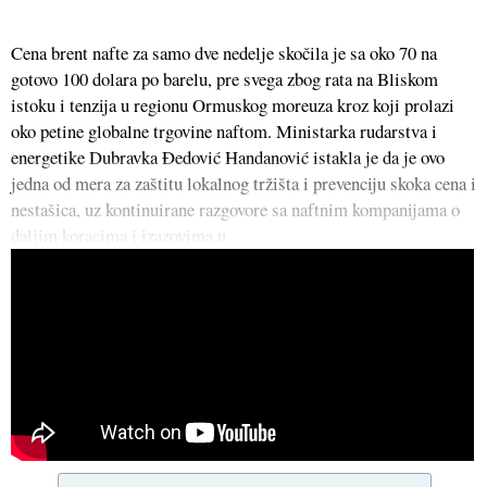
Cena brent nafte za samo dve nedelje skočila je sa oko 70 na
gotovo 100 dolara po barelu, pre svega zbog rata na Bliskom
istoku i tenzija u regionu Ormuskog moreuza kroz koji prolazi
oko petine globalne trgovine naftom. Ministarka rudarstva i
energetike Dubravka Đedović Handanović istakla je da je ovo
jedna od mera za zaštitu lokalnog tržišta i prevenciju skoka cena i
nestašica, uz kontinuirane razgovore sa naftnim kompanijama o
daljim koracima i izazovima u