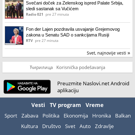
Svečani doček za Zelenskog ispred Palate Srbija,
sledi sastanak sa Vučićem
Radio 021
pre 27 minuta
Fon der Lajen pozdravila usvajanje Grejemovog
zakona u Senatu SAD o sankcijama Rusiji
RTV
pre 27 minuta
Svet, najnovije vesti
»
Ћирилица
Korisnička podešavanja
Preuzmite Naslovi.net Android
aplikaciju
Vesti
TV program
Vreme
Sport
Zabava
Politika
Ekonomija
Hronika
Balkan
Kultura
Društvo
Svet
Auto
Zdravlje