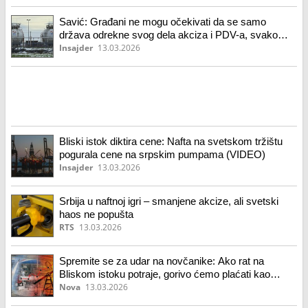
Savić: Građani ne mogu očekivati da se samo
država odrekne svog dela akciza i PDV-a, svako
mora podneti teret (VIDEO)
Insajder
13.03.2026
Bliski istok diktira cene: Nafta na svetskom tržištu
pogurala cene na srpskim pumpama (VIDEO)
Insajder
13.03.2026
Srbija u naftnoj igri – smanjene akcize, ali svetski
haos ne popušta
RTS
13.03.2026
Spremite se za udar na novčanike: Ako rat na
Bliskom istoku potraje, gorivo ćemo plaćati kao
Nemci
Nova
13.03.2026