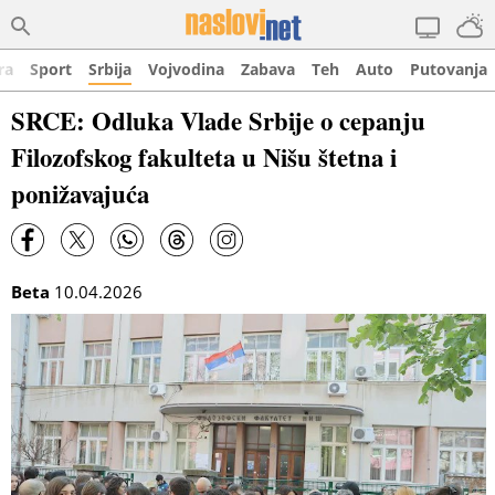
ra
Sport
Srbija
Vojvodina
Zabava
Teh
Auto
Putovanja
SRCE: Odluka Vlade Srbije o cepanju
Filozofskog fakulteta u Nišu štetna i
ponižavajuća
Beta
10.04.2026