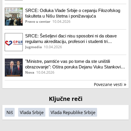
SRCE: Odluka Vlade Srbije o cepanju Filozofskog
fakulteta u Nišu štetna i ponižavajuća
Pravo u centar
10.04.2026
SRCE: Šešeljevi đaci nisu sposobni ni da obave
regularnu akreditaciju, profesori i studenti tri
departmana ucenjeni i kidnapovani
Jugmedia
10.04.2026
"Ministre, pamtiće vas po tome da ste uništili
obrazovanje": Oštra poruka Dejanu Vuku Stankoviću
posle kontroverzne odluke o osnivanju novog
Nova
10.04.2026
fakulteta
Povezane vesti
»
Ključne reči
Niš
Vlada Srbije
Vlada Republike Srbije