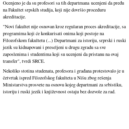
Ocenjeno je da su profesori sa tih departmana ucenjeni da pređu
na Fakultet srpskih studija, koji nije dovršio proceduru
akreditacije.
"Novi fakultet nije osnovan kroz regularan proces akreditacije, sa
programima koji će konkurisati onima koji postoje na
Filozofskom fakultetu (...) Departmani za istoriju, srprski i ruski
jezik su kidnapovani i preseljeni u drugu zgradu sa sve
zaposlenima i studentima koji su ucenjeni da pristanu na ovaj
transfer", tvrdi SRCE.
Nekoliko stotina studenata, profesora i građana protestovalo je u
četvrtak ispred Filozofskog fakulteta u Nišu zbog rešenja
Ministarstva prosvete na osnovu kojeg departmani za srbistiku,
istoriju i ruski jezik i književnost ostaju bez dozvole za rad.