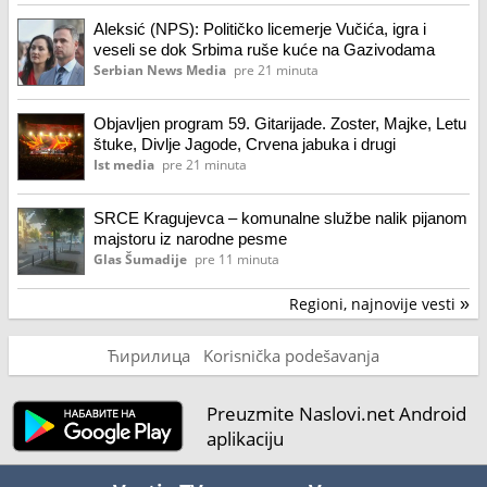
Aleksić (NPS): Političko licemerje Vučića, igra i
veseli se dok Srbima ruše kuće na Gazivodama
Serbian News Media
pre 21 minuta
Objavljen program 59. Gitarijade. Zoster, Majke, Letu
štuke, Divlje Jagode, Crvena jabuka i drugi
Ist media
pre 21 minuta
SRCE Kragujevca – komunalne službe nalik pijanom
majstoru iz narodne pesme
Glas Šumadije
pre 11 minuta
Regioni, najnovije vesti
»
Ћирилица
Korisnička podešavanja
Preuzmite Naslovi.net Android
aplikaciju