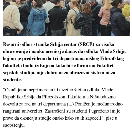
Resorni odbor stranke Srbija centar (SRCE) za visoko
obrazovanje i nauku ocenio je danas da odluka Vlade Srbije,
kojom je predviđeno da tri departmana niškog Filozofskog
fakulteta budu izdvojena kako bi se formirao Fakultet
srpskih studija, nije dobra ni za obrazovni sistem ni za
studente.
"Osuđujemo neprimerenu i izuzetno štetnu odluku Vlade
Republike Srbije da Filozofskom fakultetu u Nišu oduzme
dozvolu za rad na tri departmana (...) Ponižen je međunarodno
rangirani univerzitet. Zastrašeni su studenti i ugroženo im je
pravo da okončaju studije onako kako su ih započeli", piše u
saopštenju.