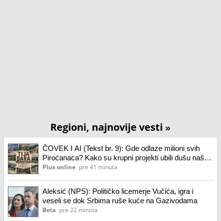
Regioni, najnovije vesti
»
ČOVEK I AI (Tekst br. 9): Gde odlaze milioni svih
Piroćanaca? Kako su krupni projekti ubili dušu našeg
grada!
Plus online
pre 41 minuta
Aleksić (NPS): Političko licemerje Vučića, igra i
veseli se dok Srbima ruše kuće na Gazivodama
Beta
pre 22 minuta