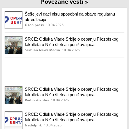
Povezane vesti
»
Šešeljevi đaci nisu sposobni da obave regularnu
akreditaciju
Ozon press
10.04.2026
SRCE: Odluka Vlade Srbije o cepanju Filozofskog
fakulteta u Nišu štetna i ponižavajuća
Serbian News Media
10.04.2026
SRCE: Odluka Vlade Srbije o cepanju Filozofskog
fakulteta u Nišu štetna i ponižavajuća
Radio sto plus
10.04.2026
SRCE: Odluka Vlade Srbije o cepanju Filozofskog
fakulteta u Nišu štetna i ponižavajuća
Nedeljnik
10.04.2026