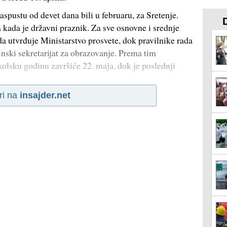
raspustu od devet dana bili u februaru, za Sretenje.
a kada je državni praznik. Za sve osnovne i srednje
a utvrđuje Ministarstvo prosvete, dok pravilnike rada
nski sekretarijat za obrazovanje. Prema tim
kolsku godinu završiće 22. maja, dok je poslednji
ri na
insajder.net