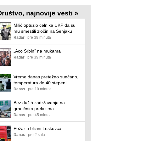
Društvo, najnovije vesti »
Milić optužio čelnike UKP da su
mu smestili zločin na Senjaku
Radar
pre 39 minuta
„Aco Srbin“ na mukama
Radar
pre 39 minuta
Vreme danas pretežno sunčano,
temperatura do 40 stepeni
Danas
pre 10 minuta
Bez dužih zadržavanja na
graničnim prelazima
Danas
pre 45 minuta
Požar u blizini Leskovca
Danas
pre 2 sata