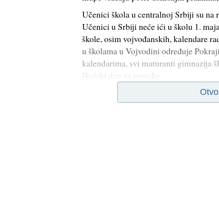
Učenici škola u centralnoj Srbiji su na 
Učenici u Srbiji neće ići u školu 1. maj
škole, osim vojvođanskih, kalendare rad
u školama u Vojvodini određuje Pokraji
kalendarima, svi maturanti gimnazija š
školski dan za osmake
Otvo