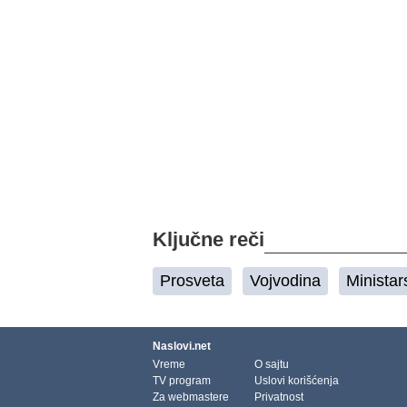
Ključne reči
Prosveta
Vojvodina
Ministar
Naslovi.net
Vreme
O sajtu
TV program
Uslovi korišćenja
Za webmastere
Privatnost