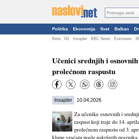
Politika
Ekonomija
Svet
Balkan
Dr
Beta
N1
Insajder
BBC News
Euronews
B
Učenici srednjih i osnovnih
prolećnom raspustu
Insajder
10.04.2026
Za učenike osnovnih i srednji
raspust koji traje do 14. apri
prolećnom raspustu od 3. april
klupe vraćaju posle uskršnjih praznika, 