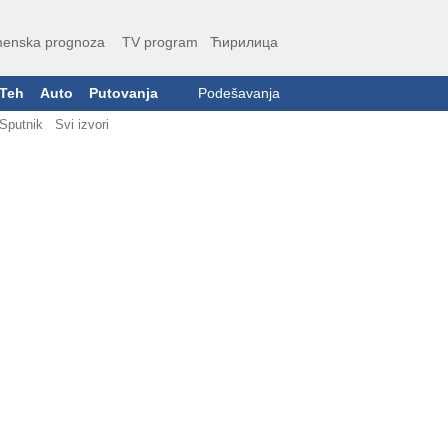
enska prognoza
TV program
Ћирилица
Teh
Auto
Putovanja
Podešavanja
Sputnik
Svi izvori