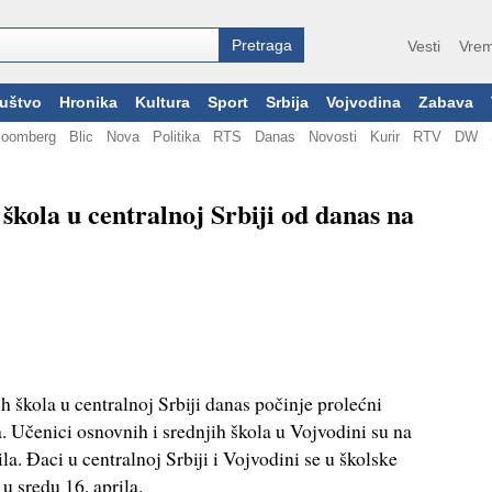
Vesti
Vrem
uštvo
Hronika
Kultura
Sport
Srbija
Vojvodina
Zabava
loomberg
Blic
Nova
Politika
RTS
Danas
Novosti
Kurir
RTV
DW
 škola u centralnoj Srbiji od danas na
h škola u centralnoj Srbiji danas počinje prolećni
la. Učenici osnovnih i srednjih škola u Vojvodini su na
a. Đaci u centralnoj Srbiji i Vojvodini se u školske
u sredu 16. aprila.