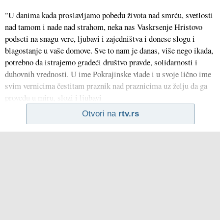
"U danima kada proslavljamo pobedu života nad smrću, svetlosti
nad tamom i nade nad strahom, neka nas Vaskrsenje Hristovo
podseti na snagu vere, ljubavi i zajedništva i donese slogu i
blagostanje u vaše domove. Sve to nam je danas, više nego ikada,
potrebno da istrajemo gradeći društvo pravde, solidarnosti i
duhovnih vrednosti. U ime Pokrajinske vlade i u svoje lično ime
svim vernicima čestitam praznik nad praznicima uz želju da ga
provedu u miru, slozi i ljubavi
Otvori na
rtv.rs