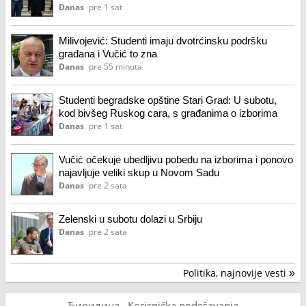
Srbije
Danas
pre 1 sat
Milivojević: Studenti imaju dvotrćinsku podršku
građana i Vučić to zna
Danas
pre 55 minuta
Studenti begradske opštine Stari Grad: U subotu,
kod bivšeg Ruskog cara, s građanima o izborima
Danas
pre 1 sat
Vučić očekuje ubedljivu pobedu na izborima i ponovo
najavljuje veliki skup u Novom Sadu
Danas
pre 2 sata
Zelenski u subotu dolazi u Srbiju
Danas
pre 2 sata
Politika, najnovije vesti
»
Ћирилица
Korisnička podešavanja