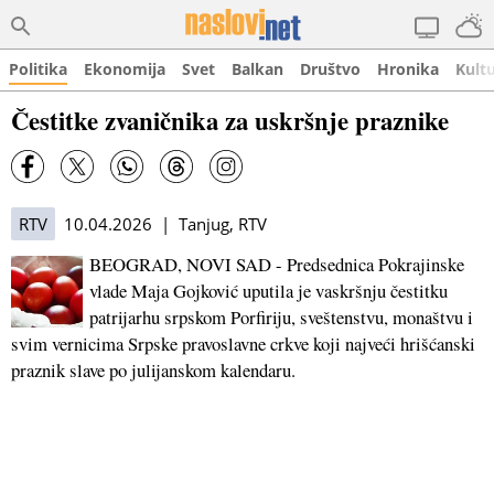
Politika
Ekonomija
Svet
Balkan
Društvo
Hronika
Kult
Čestitke zvaničnika za uskršnje praznike
RTV
10.04.2026 | Tanjug, RTV
BEOGRAD, NOVI SAD - Predsednica Pokrajinske
vlade Maja Gojković uputila je vaskršnju čestitku
patrijarhu srpskom Porfiriju, sveštenstvu, monaštvu i
svim vernicima Srpske pravoslavne crkve koji najveći hrišćanski
praznik slave po julijanskom kalendaru.