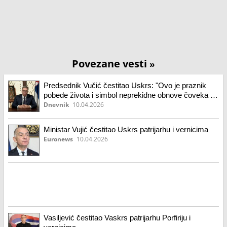
Povezane vesti
»
Predsednik Vučić čestitao Uskrs: "Ovo je praznik
pobede života i simbol neprekidne obnove čoveka i
zajednice"
Dnevnik
10.04.2026
Ministar Vujić čestitao Uskrs patrijarhu i vernicima
Euronews
10.04.2026
Vasiljević čestitao Vaskrs patrijarhu Porfiriju i