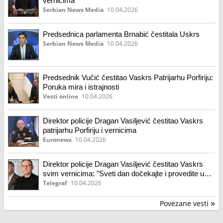
vernicima
Serbian News Media
10.04.2026
Predsednica parlamenta Brnabić čestitala Uskrs
Serbian News Media
10.04.2026
Predsednik Vučić čestitao Vaskrs Patrijarhu Porfiriju:
Poruka mira i istrajnosti
Vesti online
10.04.2026
Direktor policije Dragan Vasiljević čestitao Vaskrs
patrijarhu Porfiriju i vernicima
Euronews
10.04.2026
Direktor policije Dragan Vasiljević čestitao Vaskrs
svim vernicima: "Sveti dan dočekajte i provedite u
miru"
Telegraf
10.04.2026
Povezane vesti
»