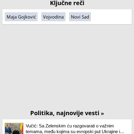
Ključne reči
Maja Gojković
Vojvodina
Novi Sad
Politika, najnovije vesti
»
Vučić: Sa Zelenskim ću razgovarati o važnim
temama, među kojima su evropski put Ukrajine i