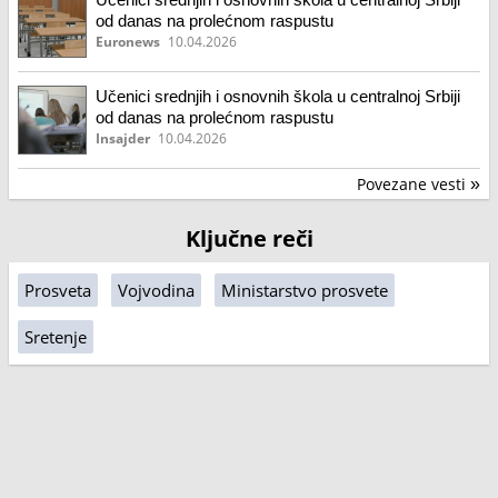
od danas na prolećnom raspustu
Euronews
10.04.2026
Učenici srednjih i osnovnih škola u centralnoj Srbiji
od danas na prolećnom raspustu
Insajder
10.04.2026
Povezane vesti
»
Ključne reči
Prosveta
Vojvodina
Ministarstvo prosvete
Sretenje