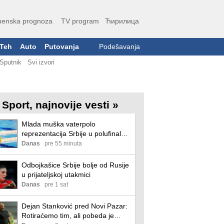
enska prognoza
TV program
Ћирилица
Teh
Auto
Putovanja
Podešavanja
Sputnik
Svi izvori
Sport, najnovije vesti »
Mlada muška vaterpolo
reprezentacija Srbije u polufinalu
Svetskog prvenstva
Danas
pre 55 minuta
Odbojkašice Srbije bolje od Rusije
u prijateljskoj utakmici
Danas
pre 1 sat
Dejan Stanković pred Novi Pazar:
Rotiraćemo tim, ali pobeda je