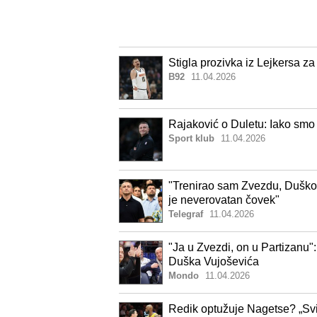
Stigla prozivka iz Lejkersa z
B92
11.04.2026
Rajaković o Duletu: Iako smo b
Sport klub
11.04.2026
"Trenirao sam Zvezdu, Duško V
je neverovatan čovek"
Telegraf
11.04.2026
"Ja u Zvezdi, on u Partizanu"
Duška Vujoševića
Mondo
11.04.2026
Redik optužuje Nagetse? „Svi 