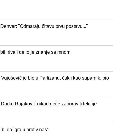
a Denver: "Odmaraju čitavu prvu postavu..."
ili rivali delio je znanje sa mnom
ujošević je bio u Partizanu, čak i kao suparnik, bio
: Darko Rajaković nikad neće zaboraviti lekcije
bi da igraju protiv nas“