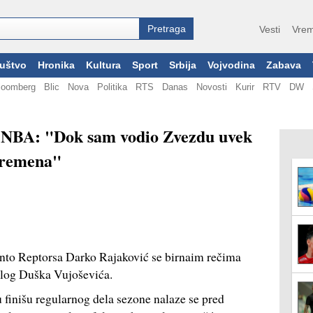
Vesti
Vrem
uštvo
Hronika
Kultura
Sport
Srbija
Vojvodina
Zabava
loomberg
Blic
Nova
Politika
RTS
Danas
Novosti
Kurir
RTV
DW
iz NBA: "Dok sam vodio Zvezdu uvek
 vremena"
ronto Reptorsa Darko Rajaković se birnaim rečima
log Duška Vujoševića.
 finišu regularnog dela sezone nalaze se pred