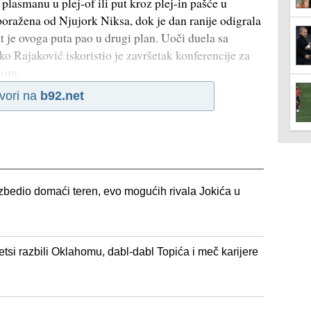
lasmanu u plej-of ili put kroz plej-in pašće u
oražena od Njujork Niksa, dok je dan ranije odigrala
t je ovoga puta pao u drugi plan. Uoči duela sa
 Rajaković iskoristio je završetak konferencije za
ulom
vori na
b92.net
bedio domaći teren, evo mogućih rivala Jokića u
tsi razbili Oklahomu, dabl-dabl Topića i meč karijere