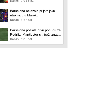
imperativ
Danas
pre 3 sata
Barselona otkazala prijateljsku
utakmicu u Maroku
Danas
pre 4 sati
Barselona poslala prvu ponudu za
Rodrija, Mančester siti traži znatno
više
Danas
pre 5 sati