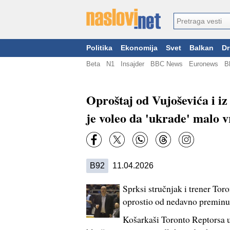
Politika
Ekonomija
Svet
Balkan
Dr
Beta
N1
Insajder
BBC News
Euronews
B
Oproštaj od Vujoševića i 
je voleo da 'ukrade' malo
B92
11.04.2026
Sprksi stručnjak i trener To
oprostio od nedavno preminu
Košarkaši Toronto Reptorsa u