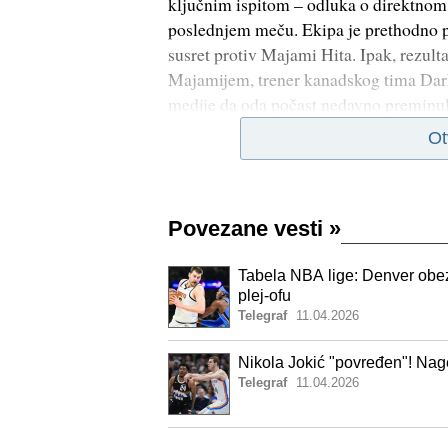
ključnim ispitom – odluka o direktnom p
poslednjem meču. Ekipa je prethodno p
susret protiv Majami Hita. Ipak, rezulta
Majamijem, trener kanadskog tima Darko
medije da oda počast nedavno premin
Ot
Povezane vesti
»
Tabela NBA lige: Denver obez
plej-ofu
Telegraf
11.04.2026
Nikola Jokić "povređen"! Nage
Telegraf
11.04.2026