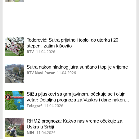
Todorović: Sutra prijatno i toplo, do utorka i 20
stepeni, zatim kišovito
RTV
11.04.2026
Sutra nakon hladnog jutra sunčano i toplije vrijeme
RTV Novi Pazar
11.04.2026
Stižu pljuskovi sa grmljavinom, očekuje se i olujni
vetar: Detaljna prognoza za Vaskrs i dane nakon
njega
Telegraf
11.04.2026
RHMZ prognoza: Kakvo nas vreme očekuje za
Uskrs u Srbiji
NIN
11.04.2026