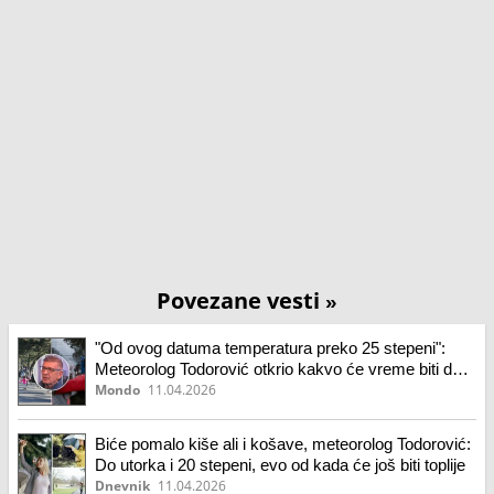
Povezane vesti
»
"Od ovog datuma temperatura preko 25 stepeni":
Meteorolog Todorović otkrio kakvo će vreme biti do
kraja aprila
Mondo
11.04.2026
Biće pomalo kiše ali i košave, meteorolog Todorović:
Do utorka i 20 stepeni, evo od kada će još biti toplije
Dnevnik
11.04.2026