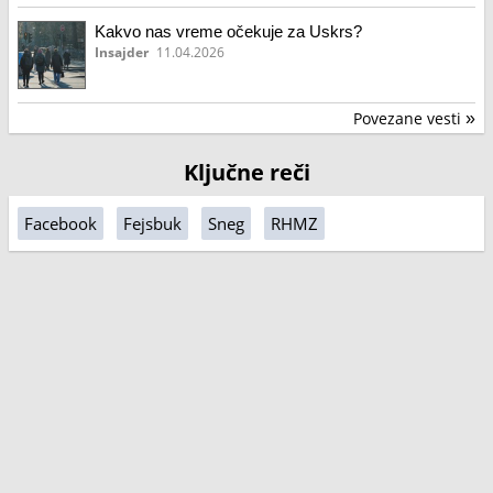
Kakvo nas vreme očekuje za Uskrs?
Insajder
11.04.2026
Povezane vesti
»
Ključne reči
Facebook
Fejsbuk
Sneg
RHMZ