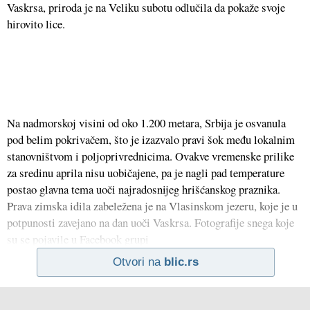
Vaskrsa, priroda je na Veliku subotu odlučila da pokaže svoje
hirovito lice.
Na nadmorskoj visini od oko 1.200 metara, Srbija je osvanula
pod belim pokrivačem, što je izazvalo pravi šok među lokalnim
stanovništvom i poljoprivrednicima. Ovakve vremenske prilike
za sredinu aprila nisu uobičajene, pa je nagli pad temperature
postao glavna tema uoči najradosnijeg hrišćanskog praznika.
Prava zimska idila zabeležena je na Vlasinskom jezeru, koje je u
potpunosti zavejano na dan uoči Vaskrsa. Fotografije snega koje
su se pojavile u Facebook grupi
Otvori na
blic.rs