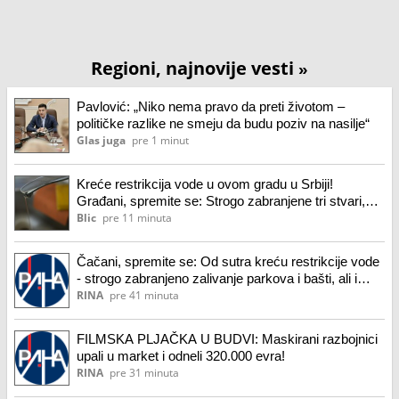
Regioni, najnovije vesti
»
Pavlović: „Niko nema pravo da preti životom –
političke razlike ne smeju da budu poziv na nasilje“
Glas juga
pre 1 minut
Kreće restrikcija vode u ovom gradu u Srbiji!
Građani, spremite se: Strogo zabranjene tri stvari,
pljuštaće i kazne!
Blic
pre 11 minuta
Čačani, spremite se: Od sutra kreću restrikcije vode
- strogo zabranjeno zalivanje parkova i bašti, ali i
pranje vozila
RINA
pre 41 minuta
FILMSKA PLJAČKA U BUDVI: Maskirani razbojnici
upali u market i odneli 320.000 evra!
RINA
pre 31 minuta