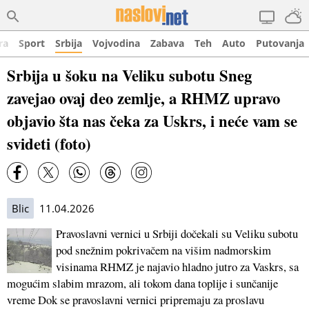
ra
Sport
Srbija
Vojvodina
Zabava
Teh
Auto
Putovanja
Srbija u šoku na Veliku subotu Sneg
zavejao ovaj deo zemlje, a RHMZ upravo
objavio šta nas čeka za Uskrs, i neće vam se
svideti (foto)
Blic
11.04.2026
Pravoslavni vernici u Srbiji dočekali su Veliku subotu
pod snežnim pokrivačem na višim nadmorskim
visinama RHMZ je najavio hladno jutro za Vaskrs, sa
mogućim slabim mrazom, ali tokom dana toplije i sunčanije
vreme Dok se pravoslavni vernici pripremaju za proslavu