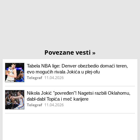
Povezane vesti
»
Tabela NBA lige: Denver obezbedio domaći teren,
evo mogućih rivala Jokića u plej-ofu
Telegraf
11.04.2026
Nikola Jokić "povređen"! Nagetsi razbili Oklahomu,
dabl-dabl Topića i meč karijere
Telegraf
11.04.2026