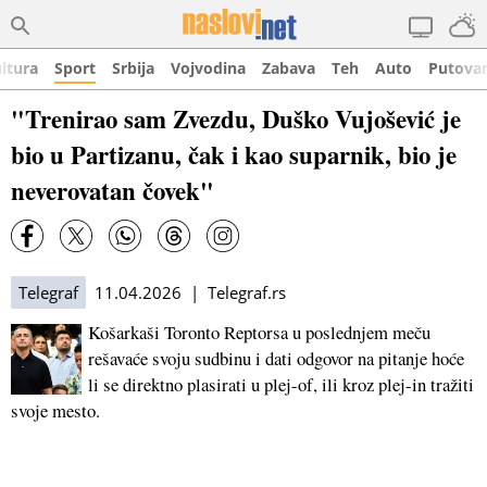
ltura
Sport
Srbija
Vojvodina
Zabava
Teh
Auto
Putova
"Trenirao sam Zvezdu, Duško Vujošević je
bio u Partizanu, čak i kao suparnik, bio je
neverovatan čovek"
Telegraf
11.04.2026 | Telegraf.rs
Košarkaši Toronto Reptorsa u poslednjem meču
rešavaće svoju sudbinu i dati odgovor na pitanje hoće
li se direktno plasirati u plej-of, ili kroz plej-in tražiti
svoje mesto.