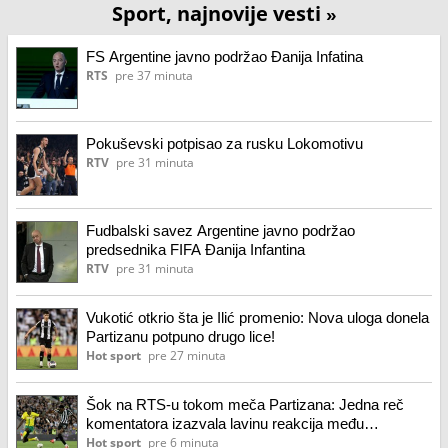
Sport, najnovije vesti
»
FS Argentine javno podržao Đanija Infatina
RTS
pre 37 minuta
Pokuševski potpisao za rusku Lokomotivu
RTV
pre 31 minuta
Fudbalski savez Argentine javno podržao
predsednika FIFA Đanija Infantina
RTV
pre 31 minuta
Vukotić otkrio šta je Ilić promenio: Nova uloga donela
Partizanu potpuno drugo lice!
Hot sport
pre 27 minuta
Šok na RTS-u tokom meča Partizana: Jedna reč
komentatora izazvala lavinu reakcija među
Grobarima! (video)
Hot sport
pre 6 minuta