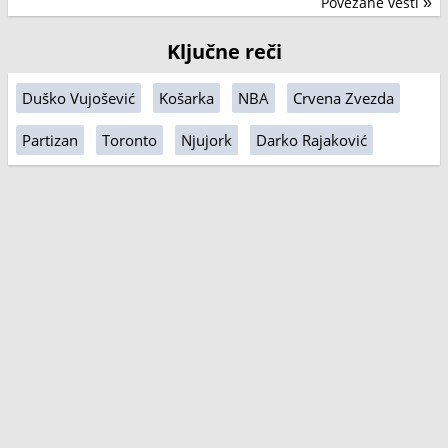
Povezane vesti
»
Ključne reči
Duško Vujošević
Košarka
NBA
Crvena Zvezda
Partizan
Toronto
Njujork
Darko Rajaković