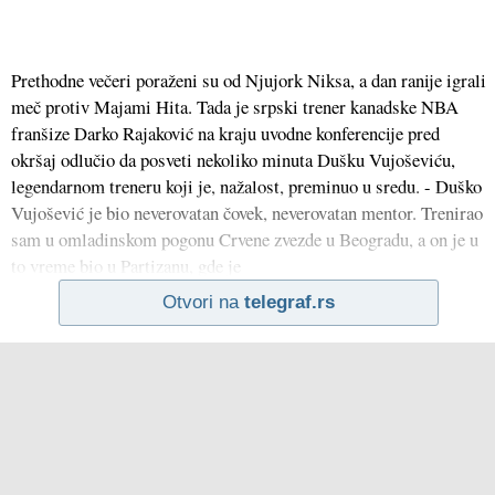
Prethodne večeri poraženi su od Njujork Niksa, a dan ranije igrali
meč protiv Majami Hita. Tada je srpski trener kanadske NBA
franšize Darko Rajaković na kraju uvodne konferencije pred
okršaj odlučio da posveti nekoliko minuta Dušku Vujoševiću,
legendarnom treneru koji je, nažalost, preminuo u sredu. - Duško
Vujošević je bio neverovatan čovek, neverovatan mentor. Trenirao
sam u omladinskom pogonu Crvene zvezde u Beogradu, a on je u
to vreme bio u Partizanu, gde je
Otvori na
telegraf.rs