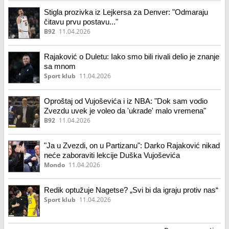
Stigla prozivka iz Lejkersa za Denver: "Odmaraju
čitavu prvu postavu..."
B92
11.04.2026
Rajaković o Duletu: Iako smo bili rivali delio je znanje
sa mnom
Sport klub
11.04.2026
Oproštaj od Vujoševića i iz NBA: "Dok sam vodio
Zvezdu uvek je voleo da 'ukrade' malo vremena"
B92
11.04.2026
"Ja u Zvezdi, on u Partizanu": Darko Rajaković nikad
neće zaboraviti lekcije Duška Vujoševića
Mondo
11.04.2026
Redik optužuje Nagetse? „Svi bi da igraju protiv nas“
Sport klub
11.04.2026