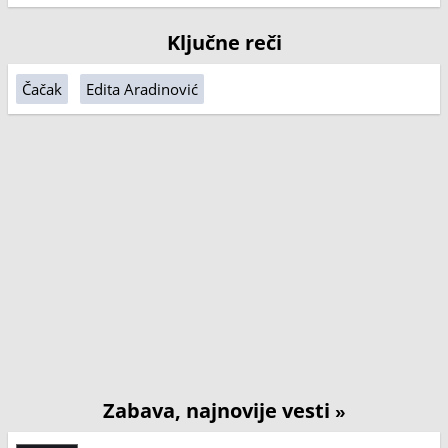
Ključne reči
Čačak
Edita Aradinović
Zabava, najnovije vesti
»