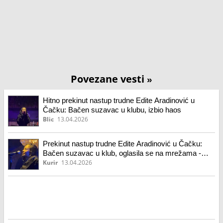
Povezane vesti
»
Hitno prekinut nastup trudne Edite Aradinović u
Čačku: Bačen suzavac u klubu, izbio haos
Blic
13.04.2026
Prekinut nastup trudne Edite Aradinović u Čačku:
Bačen suzavac u klub, oglasila se na mrežama -
"Sve zbog majmuna koji je..."
Kurir
13.04.2026