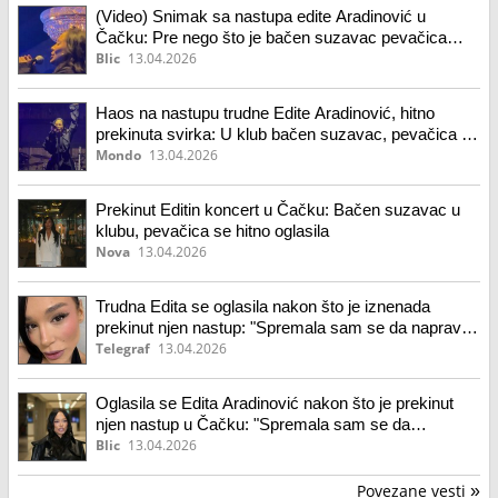
(Video) Snimak sa nastupa edite Aradinović u
Čačku: Pre nego što je bačen suzavac pevačica
dovela atmosferu do usijanja
Blic
13.04.2026
Haos na nastupu trudne Edite Aradinović, hitno
prekinuta svirka: U klub bačen suzavac, pevačica se
odmah oglasila
Mondo
13.04.2026
Prekinut Editin koncert u Čačku: Bačen suzavac u
klubu, pevačica se hitno oglasila
Nova
13.04.2026
Trudna Edita se oglasila nakon što je iznenada
prekinut njen nastup: "Spremala sam se da napravim
haos"
Telegraf
13.04.2026
Oglasila se Edita Aradinović nakon što je prekinut
njen nastup u Čačku: "Spremala sam se da
napravim haos, žao mi je"
Blic
13.04.2026
Povezane vesti
»