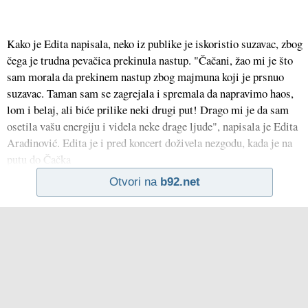
Kako je Edita napisala, neko iz publike je iskoristio suzavac, zbog
čega je trudna pevačica prekinula nastup. "Čačani, žao mi je što
sam morala da prekinem nastup zbog majmuna koji je prsnuo
suzavac. Taman sam se zagrejala i spremala da napravimo haos,
lom i belaj, ali biće prilike neki drugi put! Drago mi je da sam
osetila vašu energiju i videla neke drage ljude", napisala je Edita
Aradinović. Edita je i pred koncert doživela nezgodu, kada je na
putu do Čačka
Otvori na
b92.net