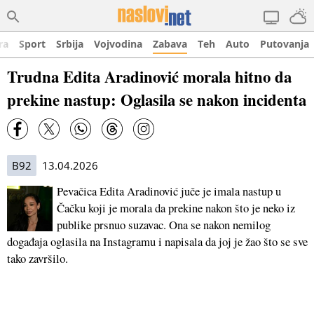
ra
Sport
Srbija
Vojvodina
Zabava
Teh
Auto
Putovanja
Trudna Edita Aradinović morala hitno da
prekine nastup: Oglasila se nakon incidenta
B92
13.04.2026
Pevačica Edita Aradinović juče je imala nastup u
Čačku koji je morala da prekine nakon što je neko iz
publike prsnuo suzavac. Ona se nakon nemilog
događaja oglasila na Instagramu i napisala da joj je žao što se sve
tako završilo.