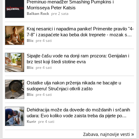
Preminuo menadžer Smashing Pumpkins i
Morrisseya Peter Katsis
Balkan Rock
pre 2 sata
Kraj nesanici i napadima panike! Primenite pravilo "4-
7-8" i zaspaćete kao beba dok trepnete - mozak se
momentalno gasi
Blic
pre 4 sati
Sipajte čašu vode na donji ram prozora: Genijalan i
brz test koji štedi stotine evra
Blic
pre 4 sati
Ostatke ulja nakon prženja nikada ne bacajte u
sudoperu! Stručnjaci otkrili zašto
Blic
pre 4 sati
Dehidracija može da dovede do moždanih i srčanih
udara: Evo koliko vode zaista treba da pijete po
vrućini
Kurir
pre 4 sati
Zabava, najnovije vesti
»