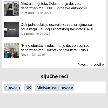
Mreža integriteta: Oduzimanje dozvola
departmanima u Nišu ugrožava autonomiju
univerziteta
In medija
16.04.2026
Dok jedni dobijaju dozvole za rad, drugima se
oduzimaju – slučaj Filozofskog fakulteta u Nišu
Jug press
16.04.2026
"Hitno obustaviti oduzimanje dozvola za rad
departmanima Filozofskog fakulteta u Nišu"
Nova
16.04.2026
Povezane vesti
»
Ključne reči
Prosveta
Niš
Ministarstvo prosvete