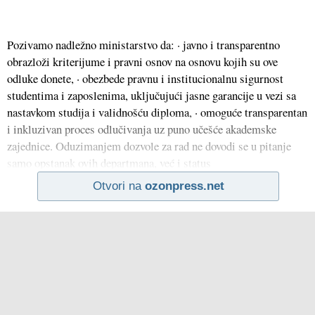
Pozivamo nadležno ministarstvo da: · javno i transparentno
obrazloži kriterijume i pravni osnov na osnovu kojih su ove
odluke donete, · obezbede pravnu i institucionalnu sigurnost
studentima i zaposlenima, uključujući jasne garancije u vezi sa
nastavkom studija i validnošću diploma, · omoguće transparentan
i inkluzivan proces odlučivanja uz puno učešće akademske
zajednice. Oduzimanjem dozvole za rad ne dovodi se u pitanje
samo opstanak ovih departmana, već i status
Otvori na
ozonpress.net