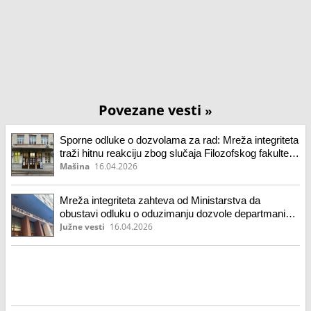
Povezane vesti
»
Sporne odluke o dozvolama za rad: Mreža integriteta
traži hitnu reakciju zbog slučaja Filozofskog fakulteta
u Nišu
Mašina
16.04.2026
Mreža integriteta zahteva od Ministarstva da
obustavi odluku o oduzimanju dozvole departmanima
niškog Filozofskog
Južne vesti
16.04.2026