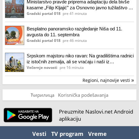
Ministarstvo pravde priprema adaptaciju dela bivše
kasarne „Filip Kljajić” za Osnovno javno tužilaštvo u
Nišu
Gradski portal 018
pre 41 minuta
Besplatno panoramsko razgledanje Niša od 11.
avgusta do 11. septembra
Gradski portal 018
pre 46 minuta
Srpskom majstoru niko ravan: Na gradilištima radnici
iz istočnih zemalja, ali se vraćaju i naši iz
inostranstva
Večernje novosti
pre 16 minuta
Regioni, najnovije vesti
»
Ћирилица
Korisnička podešavanja
Preuzmite Naslovi.net Android
aplikaciju
Vesti
TV program
Vreme