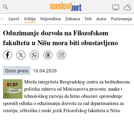
ra
Sport
Srbija
Vojvodina
Zabava
Teh
Auto
Putovanja
Oduzimanje dozvola na Filozofskom
fakultetu u Nišu mora biti obustavljeno
Ozon press
16.04.2026
Mreža integriteta Beogradskog centra za bezbednosnu
politiku zahteva od Ministarstva prosvete, nauke i
tehnološkog razvoja da hitno obustavi sprovođenje
spornih odluka o oduzimanju dozvola za rad departmanima za
istoriju, srbistiku i ruski jezik Filozofskog fakulteta u Nišu.