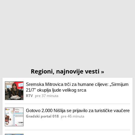
Regioni, najnovije vesti
»
Sremska Mitrovica trči za humane ciljeve: „Sirmijum
21/7" okuplja ljude velikog srca
RTV
pre 37 minuta
Gotovo 2.000 Nišlija se prijavilo za turističke vaučere
Gradski portal 018
pre 46 minuta