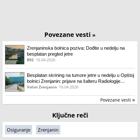
Povezane vesti
»
Zrenjaninska bolnica poziva: Dođite u nedelju na
besplatan pregled jetre
B92
16.04.2026
Besplatan skrining na tumore jetre u nedelju u Opštoj
bolnici Zrenjanin: prijave na šalteru Radiologije
Besplatan skrining
Volim Zrenjanin
16.04.2026
Povezane vesti
»
Ključne reči
Osiguranje
Zrenjanin