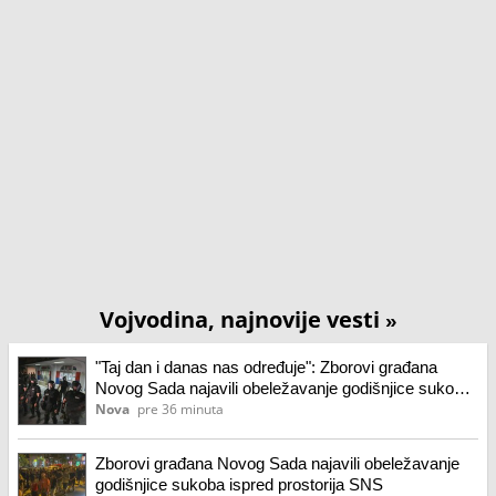
Vojvodina, najnovije vesti
»
"Taj dan i danas nas određuje": Zborovi građana
Novog Sada najavili obeležavanje godišnjice sukoba
ispred prostorija SNS
Nova
pre 36 minuta
Zborovi građana Novog Sada najavili obeležavanje
godišnjice sukoba ispred prostorija SNS