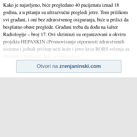
Kako je najavljeno, biće pregledano 40 pacijenata iznad 18
godina, a u pitanju su ultrazvučni pregledi jetre. Tom prilikom
svi građani, i oni bez zdravstvenog osiguranja, biće u prilici da
besplatno obave preglede. Građani treba da dođu na šalter
Radiologije – broj 17. Ovi skrininzi su organizovani u okviru
projekta HEPASKIN (Promovisanje otpornosti zdravstvenih
sistema i jednak pristup nezi kože i jetre kroz RORS rešenja za
skrining i tretman), koji se realizuje u
Otvori na
zrenjaninski.com