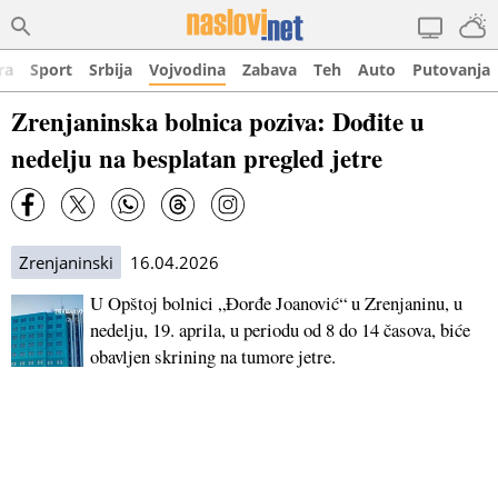
ra
Sport
Srbija
Vojvodina
Zabava
Teh
Auto
Putovanja
Zrenjaninska bolnica poziva: Dođite u
nedelju na besplatan pregled jetre
Zrenjaninski
16.04.2026
U Opštoj bolnici „Đorđe Joanović“ u Zrenjaninu, u
nedelju, 19. aprila, u periodu od 8 do 14 časova, biće
obavljen skrining na tumore jetre.