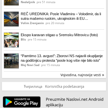
Nedeljnik
pre 51 minuta
REČ UREDNIKA: Posle Vladimira – Volodimir, da li
sutra mašemo ruskim, ukrajinskim ili EU
zastavicama? Kako se piše Vladimir ili Volodimir?
Volim Zrenjanin
pre 20 minuta
Ekspo karavan stigao u Sremsku Mitrovicu (foto)
Blic
pre 15 minuta
“Pamtimo 13. avgust”: Zborovi NS najavili okupljanje
na godišnjicu protesta “posle kog više nije bilo isto”
Moj Novi Sad
pre 15 minuta
Vojvodina, najnovije vesti
»
Ћирилица
Korisnička podešavanja
Preuzmite Naslovi.net Android
aplikaciju