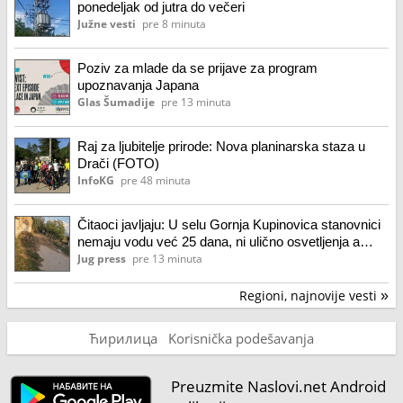
ponedeljak od jutra do večeri
Južne vesti
pre 8 minuta
Poziv za mlade da se prijave za program
upoznavanja Japana
Glas Šumadije
pre 13 minuta
Raj za ljubitelje prirode: Nova planinarska staza u
Drači (FOTO)
InfoKG
pre 48 minuta
Čitaoci javljaju: U selu Gornja Kupinovica stanovnici
nemaju vodu već 25 dana, ni ulično osvetljenja a
asfalt vlast nikako da završi
Jug press
pre 13 minuta
Regioni, najnovije vesti
»
Ћирилица
Korisnička podešavanja
Preuzmite Naslovi.net Android