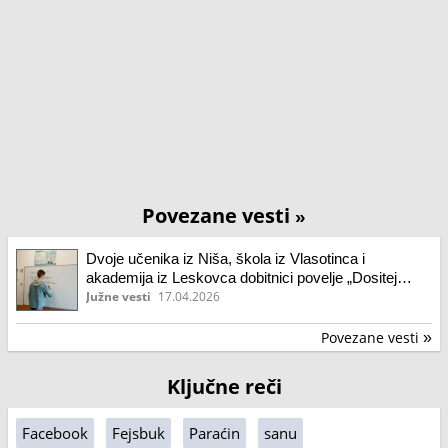
Povezane vesti
»
Dvoje učenika iz Niša, škola iz Vlasotinca i
akademija iz Leskovca dobitnici povelje „Dositej
Obradović“
Južne vesti
17.04.2026
Povezane vesti
»
Ključne reči
Facebook
Fejsbuk
Paraćin
sanu