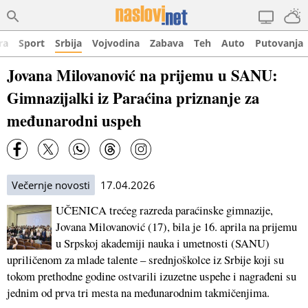
ra
Sport
Srbija
Vojvodina
Zabava
Teh
Auto
Putovanja
Jovana Milovanović na prijemu u SANU:
Gimnazijalki iz Paraćina priznanje za
međunarodni uspeh
Večernje novosti
17.04.2026
UČENICA trećeg razreda paraćinske gimnazije,
Jovana Milovanović (17), bila je 16. aprila na prijemu
u Srpskoj akademiji nauka i umetnosti (SANU)
upriličenom za mlade talente – srednjoškolce iz Srbije koji su
tokom prethodne godine ostvarili izuzetne uspehe i nagrađeni su
jednim od prva tri mesta na međunarodnim takmičenjima.