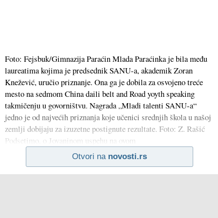
Foto: Fejsbuk/Gimnazija Paraćin Mlada Paraćinka je bila među
laureatima kojima je predsednik SANU-a, akademik Zoran
Knežević, uručio priznanje. Ona ga je dobila za osvojeno treće
mesto na sedmom China daili belt and Road yoyth speaking
takmičenju u govorništvu. Nagrada „Mladi talenti SANU-a“
jedno je od najvećih priznanja koje učenici srednjih škola u našoj
zemlji dobijaju za izuzetne postignute rezultate. Foto: Z. Rašić
Podsetimo, o Jovaninom uspehu na ovom
Otvori na
novosti.rs