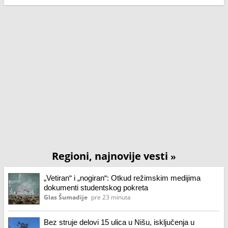
Regioni, najnovije vesti
»
„Vetiran“ i „nogiran“: Otkud režimskim medijima
dokumenti studentskog pokreta
Glas Šumadije
pre 23 minuta
Bez struje delovi 15 ulica u Nišu, isključenja u