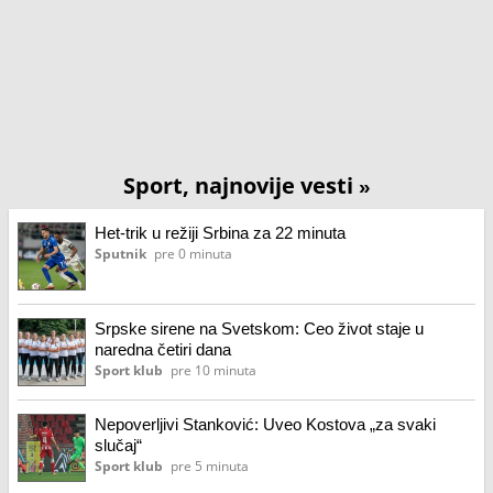
Sport, najnovije vesti
»
Het-trik u režiji Srbina za 22 minuta
Sputnik
pre 0 minuta
Srpske sirene na Svetskom: Ceo život staje u
naredna četiri dana
Sport klub
pre 10 minuta
Nepoverljivi Stanković: Uveo Kostova „za svaki
slučaj“
Sport klub
pre 5 minuta