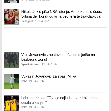
Nikola Jokić piše NBA istoriju, Amerikanci u čudu:
Srbina deli korak od vrha večne liste tripl-dablova!
Telegraf
19.04.2026
Vule Jovanović zaustavio Lučance u jurišu na
bezbednu zonu!
Sportske.net
19.04.2026
Vukašin Jovanović za spas IMT-a
B92
19.04.2026
Lebron priznao: "Ovo je najluđa stvar koja mi se
desila u karijeri"
B92
19.04.2026