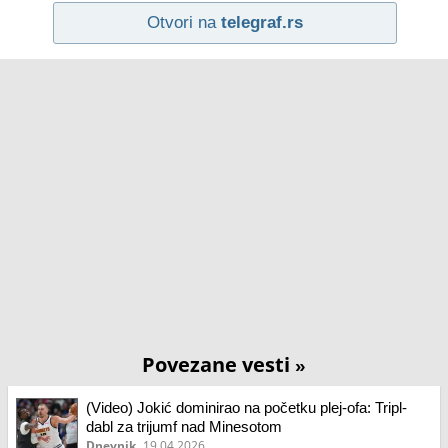
Otvori na
telegraf.rs
Povezane vesti
»
(Video) Jokić dominirao na početku plej-ofa: Tripl-
dabl za trijumf nad Minesotom
Dnevnik
19.04.2026