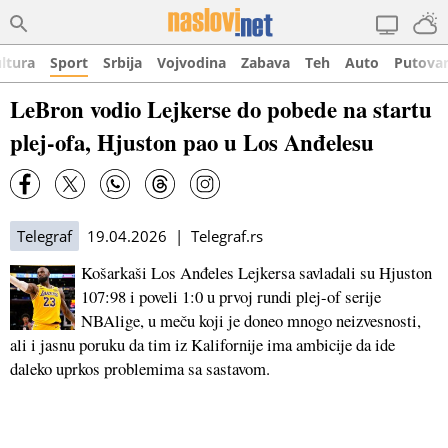
ltura
Sport
Srbija
Vojvodina
Zabava
Teh
Auto
Putova
LeBron vodio Lejkerse do pobede na startu
plej-ofa, Hjuston pao u Los Anđelesu
Telegraf
19.04.2026 | Telegraf.rs
Košarkaši Los Anđeles Lejkersa savladali su Hjuston
107:98 i poveli 1:0 u prvoj rundi plej-of serije
NBAlige, u meču koji je doneo mnogo neizvesnosti,
ali i jasnu poruku da tim iz Kalifornije ima ambicije da ide
daleko uprkos problemima sa sastavom.