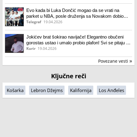
Evo kada bi Luka Dončić mogao da se vrati na
parket u NBA, posle druženja sa Novakom dobio
dobre vesti
Telegraf
19.04.2026
Jokićev brat šokirao navijače! Elegantno obučeni
gorostas ustao i umalo probio plafon! Svi se pitaju šta
je to što ima u ruci!
Kurir
19.04.2026
Povezane vesti
»
Ključne reči
Košarka
Lebron Džejms
Kalifornija
Los Anđeles