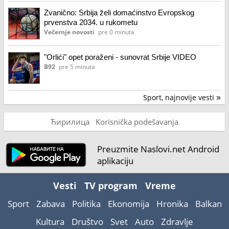
Zvanično: Srbija želi domaćinstvo Evropskog
prvenstva 2034. u rukometu
Večernje novosti
pre 0 minuta
"Orlići" opet poraženi - sunovrat Srbije VIDEO
B92
pre 5 minuta
Sport, najnovije vesti
»
Ћирилица
Korisnička podešavanja
Preuzmite Naslovi.net Android
aplikaciju
Vesti
TV program
Vreme
Sport
Zabava
Politika
Ekonomija
Hronika
Balkan
Kultura
Društvo
Svet
Auto
Zdravlje