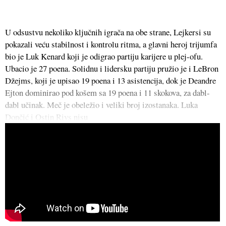
U odsustvu nekoliko ključnih igrača na obe strane, Lejkersi su
pokazali veću stabilnost i kontrolu ritma, a glavni heroj trijumfa
bio je Luk Kenard koji je odigrao partiju karijere u plej-ofu.
Ubacio je 27 poena. Solidnu i lidersku partiju pružio je i LeBron
Džejms, koji je upisao 19 poena i 13 asistencija, dok je Deandre
Ejton dominirao pod košem sa 19 poena i 11 skokova, za dabl-
dabl učinak. Meč je obeležio i veliki broj izostanaka. Luka
Dončić i Ostin Rivs nisu