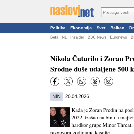
Politika
Ekonomija
Svet
Balkan
Dr
Beta
N1
Insajder
BBC News
Euronews
B
Nikola Čuturilo i Zoran Pr
Srodne duše udaljene 500 
NIN
20.04.2026
Kada je Zoran Predin na pos
2022. izašao na binu u maji
hardkor grupe Minor Threat, v
razgovora godinama kasnije.