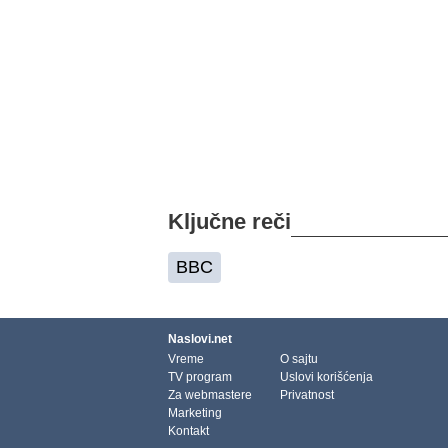
Ključne reči
BBC
Naslovi.net
Vreme
O sajtu
TV program
Uslovi korišćenja
Za webmastere
Privatnost
Marketing
Kontakt