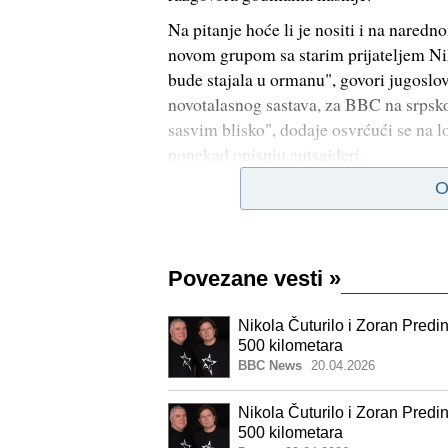
Na pitanje hoće li je nositi i na nar
novom grupom sa starim prijateljem Ni
bude stajala u ormanu", govori jugoslov
novotalasnog sastava, za BBC na srpskom
sasvim blisko", dodaje osvrćući se na 
ponekad opisuju autsajderi.
O
Povezane vesti
»
Nikola Čuturilo i Zoran Predi
500 kilometara
BBC News
20.04.2026
Nikola Čuturilo i Zoran Predi
500 kilometara