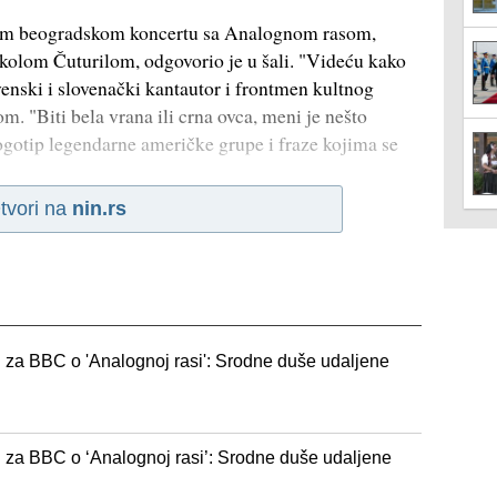
ednom beogradskom koncertu sa Analognom rasom,
kolom Čuturilom, odgovorio je u šali. "Videću kako
enski i slovenački kantautor i frontmen kultnog
. "Biti bela vrana ili crna ovca, meni je nešto
logotip legendarne američke grupe i fraze kojima se
tvori na
nin.rs
n za BBC o 'Analognoj rasi': Srodne duše udaljene
n za BBC o ‘Analognoj rasi’: Srodne duše udaljene