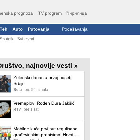
enska prognoza
TV program
Ћирилица
Teh
Auto
Putovanja
Podešavanja
Sputnik
Svi izvori
Društvo, najnovije vesti »
Zelenski danas u prvoj poseti
Srbiji
Beta
pre 59 minuta
Vremeplov: Rođen Đura Jakšić
RTV
pre 1 sat
Mobilne kuće prvi put regulisane
građevinskim propisima! Hrvati