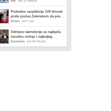
menjaju pravila gradnje, ovo je
Blic
pre 33 minuta
novi pravilnik
Protestno saopštenje 100 ličnosti
protiv poziva Zelenskom da poseti
Srbiju
Danas
pre 1 sat
Održano takmičenje za najlepšu
narodnu nošnju i najboljeg
zdravičara u Guči
Euronews
pre 58 minuta