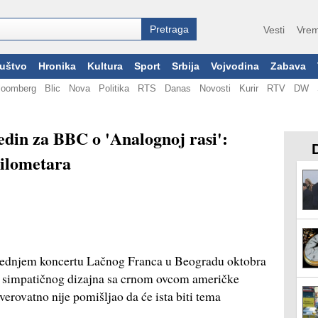
Vesti
Vrem
uštvo
Hronika
Kultura
Sport
Srbija
Vojvodina
Zabava
loomberg
Blic
Nova
Politika
RTS
Danas
Novosti
Kurir
RTV
DW
edin za BBC o 'Analognoj rasi':
kilometara
lednjem koncertu Lačnog Franca u Beogradu oktobra
ci simpatičnog dizajna sa crnom ovcom američke
erovatno nije pomišljao da će ista biti tema