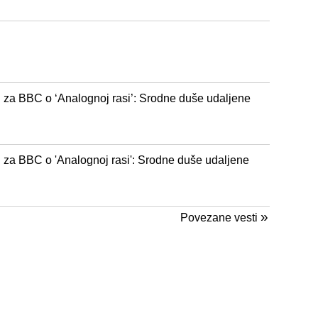
n za BBC o ‘Analognoj rasi’: Srodne duše udaljene
n za BBC o 'Analognoj rasi': Srodne duše udaljene
»
Povezane vesti