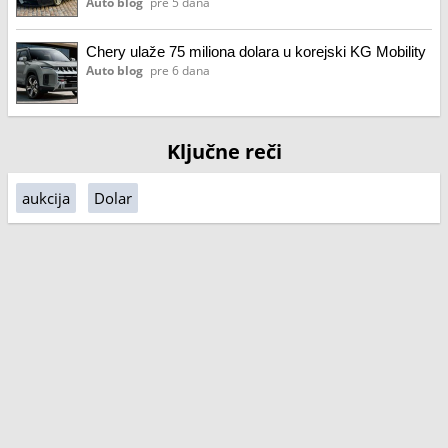
Auto blog
pre 5 dana
Chery ulaže 75 miliona dolara u korejski KG Mobility
Auto blog
pre 6 dana
Ključne reči
aukcija
Dolar