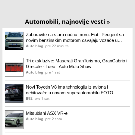
Automobili, najnovije vesti
»
Zaboravite na staru noćnu moru: Fiat i Peugeot sa
novim benzinskim motorom osvajaju vozače u
Evropi
Auto blog
pre 22 minuta
Tri ekskluzive: Maserati GranTurismo, GranCabrio i
Grecale - I deo | Auto Moto Show
Auto blog
pre 1 sat
Novi Toyotin V8 ima tehnologiju iz aviona i
debitovaće u novom superautomobilu FOTO
B92
pre 1 sat
Mitsubishi ASX VR-e
Auto blog
pre 2 sata