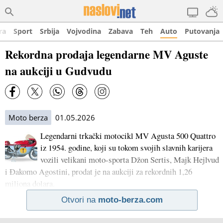
ra
Sport
Srbija
Vojvodina
Zabava
Teh
Auto
Putovanja
Rekordna prodaja legendarne MV Aguste
na aukciji u Gudvudu
Moto berza
01.05.2026
Legendarni trkački motocikl MV Agusta 500 Quattro
iz 1954. godine, koji su tokom svojih slavnih karijera
vozili velikani moto-sporta Džon Sertis, Majk Hejlvud
i Đakomo Agostini, prodat je na aukciji za rekordnih 1,26
miliona dolara.
Otvori na
moto-berza.com