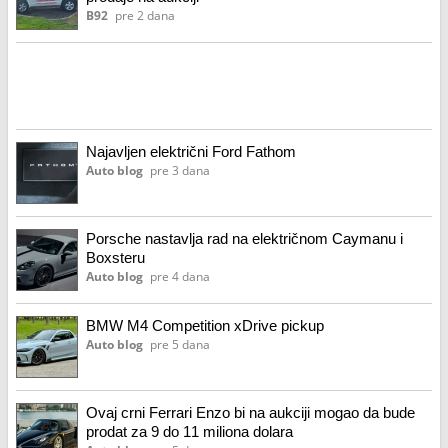
B92
pre 2 dana
Najavljen električni Ford Fathom
Auto blog
pre 3 dana
Porsche nastavlja rad na električnom Caymanu i
Boxsteru
Auto blog
pre 4 dana
BMW M4 Competition xDrive pickup
Auto blog
pre 5 dana
Ovaj crni Ferrari Enzo bi na aukciji mogao da bude
prodat za 9 do 11 miliona dolara