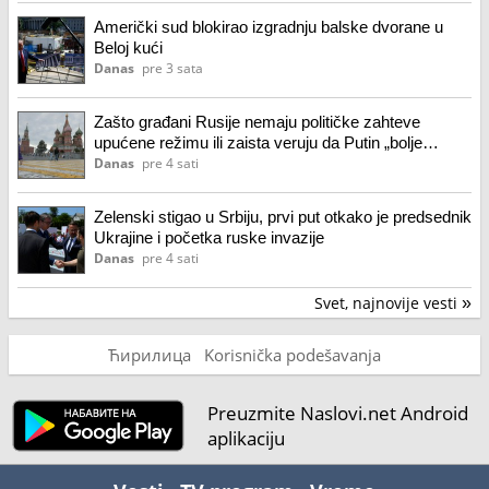
Američki sud blokirao izgradnju balske dvorane u
Beloj kući
Danas
pre 3 sata
Zašto građani Rusije nemaju političke zahteve
upućene režimu ili zaista veruju da Putin „bolje
razume šta se događa“?
Danas
pre 4 sati
Zelenski stigao u Srbiju, prvi put otkako je predsednik
Ukrajine i početka ruske invazije
Danas
pre 4 sati
Svet, najnovije vesti
»
Ћирилица
Korisnička podešavanja
Preuzmite Naslovi.net Android
aplikaciju