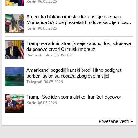
američke baze na Bliskom istoku! Tramp: Dobićemo
Kurir
06.05.2026
uranijum! video, foto
Američka blokada iranskih luka ostaje na snazi:
Mornarica SAD će presretati brodove sa ciljem da
ograniči prihode Teherana od izvoza nafte
Kurir
06.05.2026
Trampova administracija seje zabunu dok pokušava
da ponovo otvori Ormuski moreuz
Radio sto plus
06.05.2026
Amerikanci pogodili iranski brod: Hitno podignut
borbeni avion sa nosača zbog ove misije!
Telegraf
06.05.2026
Tramp: Sve ide veoma glatko, Iran želi dogovor
Kurir
06.05.2026
Povezane vesti
»