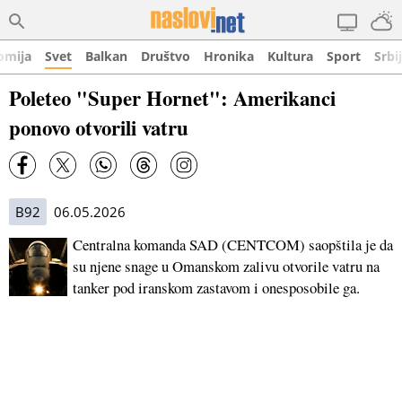
omija
Svet
Balkan
Društvo
Hronika
Kultura
Sport
Srbi
Poleteo "Super Hornet": Amerikanci
ponovo otvorili vatru
B92
06.05.2026
Centralna komanda SAD (CENTCOM) saopštila je da
su njene snage u Omanskom zalivu otvorile vatru na
tanker pod iranskom zastavom i onesposobile ga.