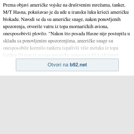
Prema objavi američke vojske na društvenim mrežama, tanker,
M/T Hasna, pokušavao je da uđe u iransku luku kršeći američku
blokadu. Navodi se da su američke snage, nakon ponovljenih
upozorenja, otvorile vatru iz topa mornaričkih aviona,
onesposobivši plovilo. "Nakon što posada Hasne nije postupila u
skladu sa ponovljenim upozorenjima, američke snage su
onesposobile kormilo tankera ispalivši više metaka iz topa
kalibra 20 mm iz aviona američke mornarice F/A-18 Super
Otvori na
b92.net