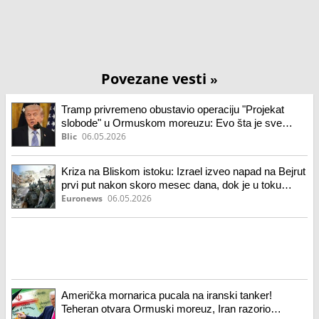
Povezane vesti
»
Tramp privremeno obustavio operaciju "Projekat
slobode" u Ormuskom moreuzu: Evo šta je sve
naveo kao razloge
Blic
06.05.2026
Kriza na Bliskom istoku: Izrael izveo napad na Bejrut
prvi put nakon skoro mesec dana, dok je u toku
primirje
Euronews
06.05.2026
Američka mornarica pucala na iranski tanker!
Teheran otvara Ormuski moreuz, Iran razorio