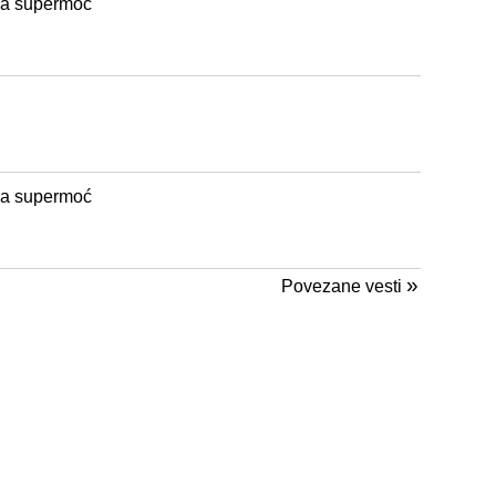
iha supermoć
iha supermoć
»
Povezane vesti