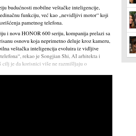
ju budućnosti mobilne veštačke inteligencije,
edinačnu funkciju, već kao „nevidljivi motor“ koji
orišćenja pametnog telefona.
u i novu HONOR 600 seriju, kompanija prelazi sa
grisanu osnovu koja neprimetno deluje kroz kameru,
na veštačka inteligencija evoluira iz vidljive
telefona“, rekao je Songjian Shi, AI arhitekta i
j je da korisnici više ne razmišljaju o