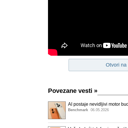
Otvori na
Povezane vesti
»
AI postaje nevidljivi motor b
Benchmark
06.05.2026