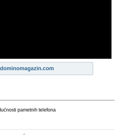
dominomagazin.com
udućnosti pametnih telefona