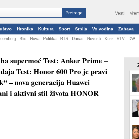
Vesti
Vrem
uštvo
Hronika
Kultura
Sport
Srbija
Vojvodina
Zabava
loomberg
Blic
Nova
Politika
RTS
Danas
Novosti
Kurir
RTV
DW
 tiha supermoć Test: Anker Prime –
eđaja Test: Honor 600 Pro je pravi
k“ – nova generacija Huawei
ni i aktivni stil života HONOR