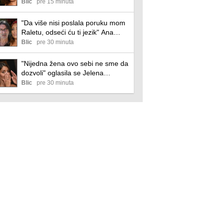
Jeleni Radanović: "Izvlačiće te iz
Blic
pre 15 minuta
Drine i Morave, ku**etino raspala!"
"Da više nisi poslala poruku mom
Raletu, odseći ću ti jezik" Ana
Nikolić pretila Jeleni Radanović,
Blic
pre 30 minuta
isplivale jezive poruke: "Biću ti sa
mužem"
"Nijedna žena ovo sebi ne sme da
dozvoli" oglasila se Jelena
Radanović nakon što joj je Ana
Blic
pre 30 minuta
Nikolić pretila zbog Raleta