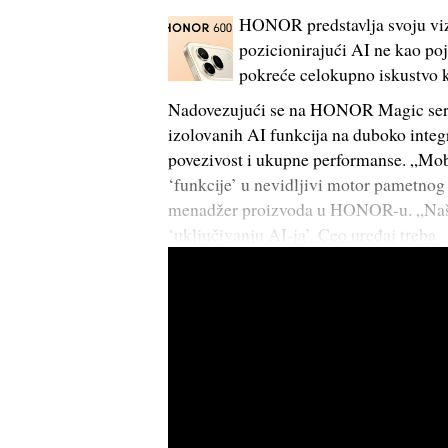
HONOR predstavlja svoju vizi
pozicionirajući AI ne kao poj
pokreće celokupno iskustvo k
Nadovezujući se na HONOR Magic serij
izolovanih AI funkcija na duboko inte
povezivost i ukupne performanse. „Mobil
‘funkcije’ u nevidljivi motor pametnog 
menadžer proizvoda u HONOR-u. „Naš cil
‘uključivanju AI-ja’. Ceo uređaj treba