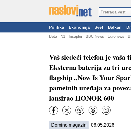
Politika
Ekonomija
Svet
Balkan
Dr
Beta
N1
Insajder
BBC News
Euronews
B
Vaš sledeći telefon je vaša
Eksterna baterija za tri ur
flagship „Now Is Your Spar
pametnih uređaja za poveza
lansirao HONOR 600
Domino magazin
06.05.2026