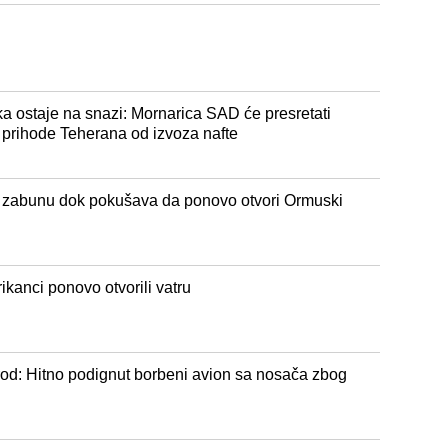
a ostaje na snazi: Mornarica SAD će presretati
 prihode Teherana od izvoza nafte
e zabunu dok pokušava da ponovo otvori Ormuski
kanci ponovo otvorili vatru
rod: Hitno podignut borbeni avion sa nosača zbog