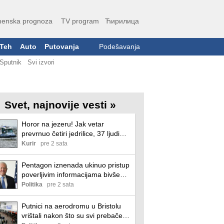
enska prognoza
TV program
Ћирилица
Teh
Auto
Putovanja
Podešavanja
Sputnik
Svi izvori
Svet, najnovije vesti »
Horor na jezeru! Jak vetar
prevrnuo četiri jedrilice, 37 ljudi
završilo u vodi, među njima bilo
Kurir
pre 2 sata
čak 31 dete
Pentagon iznenada ukinuo pristup
poverljivim informacijama bivšem
sekretaru Ratnog
Politika
pre 2 sata
vazduhoplovstva
Putnici na aerodromu u Bristolu
vrištali nakon što su svi prebačeni