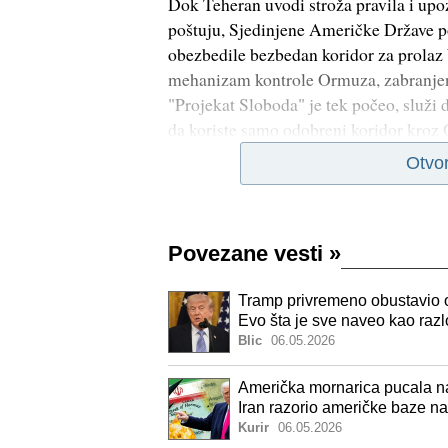
Dok Teheran uvodi stroža pravila i upo
poštuju, Sjedinjene Američke Države p
obezbedile bezbedan koridor za prolaz
mehanizam kontrole Ormuza, zabranje
"Projekat Sloboda" je tek počeo, služi
da koriste samo odobreni koridor kro
Otvo
Povezane vesti
»
Tramp privremeno obustavio 
Evo šta je sve naveo kao raz
Blic
06.05.2026
Američka mornarica pucala na
Iran razorio američke baze n
foto
Kurir
06.05.2026