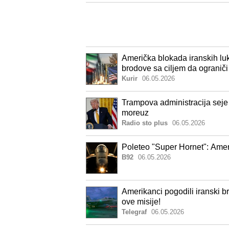
Američka blokada iranskih luk
brodove sa ciljem da ograniči
Kurir
06.05.2026
Trampova administracija sej
moreuz
Radio sto plus
06.05.2026
Poleteo "Super Hornet": Ameri
B92
06.05.2026
Amerikanci pogodili iranski b
ove misije!
Telegraf
06.05.2026