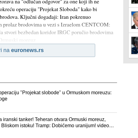
zorava na "odlučan odgovor" za one koji ih ne
okreću operaciju "Projekat Sloboda" kako bi
 brodova. Ključni događaji: Iran pokrenuo
n prolaz brodovima u vezi s Izraelom CENTCOM:
 da stvori bezbedan koridor IRGC poručio brodovima
z Ormuski moreuz
ri na
euronews.rs
operaciju "Projekat slobode" u Ormuskom moreuzu:
loge
 iranski tanker! Teheran otvara Ormuski moreuz,
a Bliskom istoku! Tramp: Dobićemo uranijum! video,