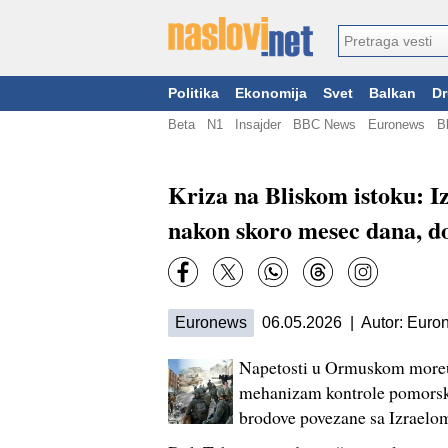
Politika
Ekonomija
Svet
Balkan
Dr
Beta
N1
Insajder
BBC News
Euronews
B
Kriza na Bliskom istoku: I
nakon skoro mesec dana, do
Euronews
06.05.2026 | Autor: Euro
Napetosti u Ormuskom moreuz
mehanizam kontrole pomorsko
brodove povezane sa Izraelom 