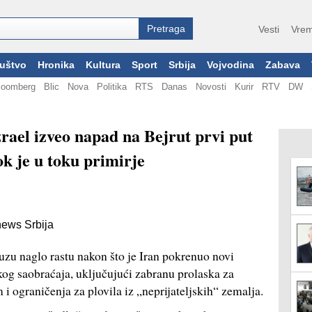
Vesti
Vrem
uštvo
Hronika
Kultura
Sport
Srbija
Vojvodina
Zabava
loomberg
Blic
Nova
Politika
RTS
Danas
Novosti
Kurir
RTV
DW
zrael izveo napad na Bejrut prvi put
k je u toku primirje
news Srbija
u naglo rastu nakon što je Iran pokrenuo novi
g saobraćaja, uključujući zabranu prolaska za
i ograničenja za plovila iz „neprijateljskih“ zemalja.