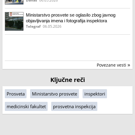
na Medicinskom fakultetu
Danas
06.05.2026
Ministarstvo prosvete se oglasilo zbog javnog
objavljivanja imena i fotografija inspektora
Telegraf
06.05.2026
Povezane vesti
»
Ključne reči
Prosveta
Ministarstvo prosvete
inspektori
medicinski fakultet
prosvetna inspekcija