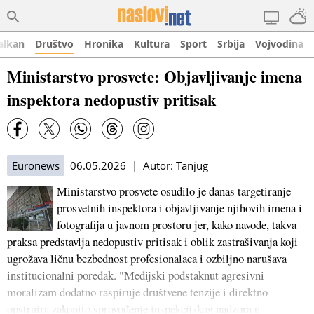
alkan
Društvo
Hronika
Kultura
Sport
Srbija
Vojvodina
Ministarstvo prosvete: Objavljivanje imena
inspektora nedopustiv pritisak
Euronews
06.05.2026 | Autor: Tanjug
Ministarstvo prosvete osudilo je danas targetiranje
prosvetnih inspektora i objavljivanje njihovih imena i
fotografija u javnom prostoru jer, kako navode, takva
praksa predstavlja nedopustiv pritisak i oblik zastrašivanja koji
ugrožava ličnu bezbednost profesionalaca i ozbiljno narušava
institucionalni poredak. "Medijski podstaknut agresivni
moralizam dodatno raspiruje društvene tenzije i direktno
opstruira zakonito sprovođenje inspekcijskog nadzora u