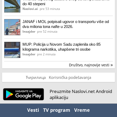
do 40 stepeni
Naslovi.ai
pre 53 minuta
JANAF i MOL potpisali ugovor o transportu više od
dva miliona tona nafte u 2026.
Insajder
pre 52 minuta
MUP: Policija u Novom Sadu zaplenila oko 85
kilograma narkotika, uhapšene tri osobe
Insajder
pre 2 minuta
Društvo, najnovije vesti
»
Ћирилица
Korisnička podešavanja
Preuzmite Naslovi.net Android
aplikaciju
Vesti
TV program
Vreme