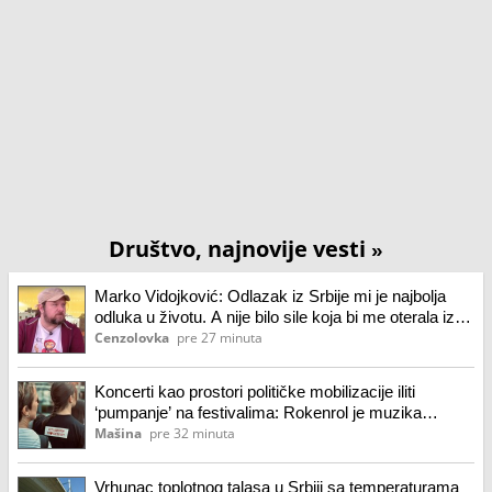
Društvo, najnovije vesti
»
Marko Vidojković: Odlazak iz Srbije mi je najbolja
odluka u životu. A nije bilo sile koja bi me oterala iz
Beograda 2008.
Cenzolovka
pre 27 minuta
Koncerti kao prostori političke mobilizacije iliti
‘pumpanje’ na festivalima: Rokenrol je muzika
pobune
Mašina
pre 32 minuta
Vrhunac toplotnog talasa u Srbiji sa temperaturama