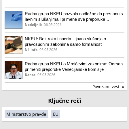
Radna grupa NKEU pozvala nadležne da prestanu s
javnim slušanjima i primene sve preporuke
Venecijanske komisije
Nedeljnik
06.05.2026
NKEU: Bez roka i nacrta – javna slušanja o
pravosudnim zakonima samo formalnost
N1 Info
06.05.2026
Radna grupa NKEU o Mrdićevim zakonima: Odmah
primeniti preporuke Venecijanske komisije
Danas
06.05.2026
Povezane vesti
»
Ključne reči
Ministarstvo pravde
EU