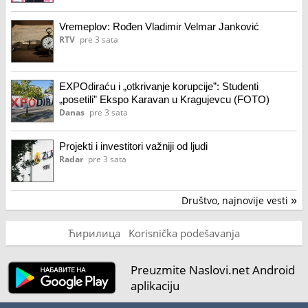
Vremeplov: Rođen Vladimir Velmar Janković
RTV
pre 3 sata
EXPOdiraću i „otkrivanje korupcije”: Studenti
„posetili” Ekspo Karavan u Kragujevcu (FOTO)
Danas
pre 3 sata
Projekti i investitori važniji od ljudi
Radar
pre 3 sata
Društvo, najnovije vesti
»
Ћирилица
Korisnička podešavanja
Preuzmite Naslovi.net Android
aplikaciju