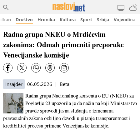
alkan
Društvo
Hronika
Kultura
Sport
Srbija
Vojvodina
Radna grupa NKEU o Mrdićevim
zakonima: Odmah primeniti preporuke
Venecijanske komisije
Insajder
06.05.2026 | Beta
Radna grupa Nacionalnog konventa o EU (NKEU) za
Poglavlje 23 upozorila je da način na koji Ministarstvo
pravde sprovodi javna slušanja o izmenama
pravosudnih zakona ozbiljno dovodi u pitanje transparentnost i
kredibilitet procesa primene Venecijanske komisije.