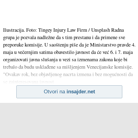
Ilustracija. Foto: Tingey Injury Law Firm / Unsplash Radna
grupa je pozvala nadležne da s tim prestanu i da primene sve
preporuke komisije. U saoštenju piše da je Ministarstvo pravde 4.
maja u večernjim satima obavestilo javnost da će već 6. i 7. maja
organizovati javna slušanja u vezi sa izmenama zakona koje bi
trebalo da budu usklađene sa mišljenjem Venecijanske komisije.
"Ovakav rok, bez objavljenog nacrta izmena i bez mogućnosti da
se zainteresovana javnost
Otvori na
insajder.net