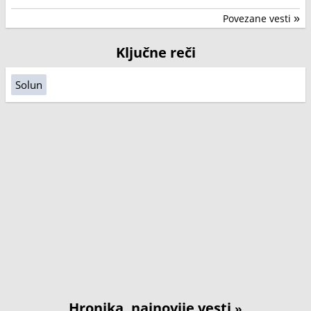
Povezane vesti
»
Ključne reči
Solun
Hronika, najnovije vesti
»