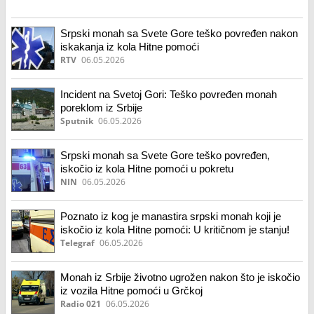
Srpski monah sa Svete Gore teško povređen nakon
iskakanja iz kola Hitne pomoći
RTV
06.05.2026
Incident na Svetoj Gori: Teško povređen monah
poreklom iz Srbije
Sputnik
06.05.2026
Srpski monah sa Svete Gore teško povređen,
iskočio iz kola Hitne pomoći u pokretu
NIN
06.05.2026
Poznato iz kog je manastira srpski monah koji je
iskočio iz kola Hitne pomoći: U kritičnom je stanju!
Telegraf
06.05.2026
Monah iz Srbije životno ugrožen nakon što je iskočio
iz vozila Hitne pomoći u Grčkoj
Radio 021
06.05.2026