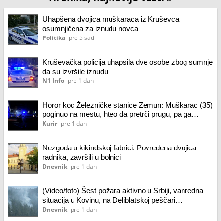
Uhapšena dvojica muškaraca iz Kruševca
osumnjičena za iznudu novca
Politika
pre 5 sati
Kruševačka policija uhapsila dve osobe zbog sumnje
da su izvršile iznudu
N1 Info
pre 1 dan
Horor kod Železničke stanice Zemun: Muškarac (35)
poginuo na mestu, hteo da pretrči prugu, pa ga
pregazio voz! Saobraćaj u prekidu
Kurir
pre 1 dan
Nezgoda u kikindskoj fabrici: Povređena dvojica
radnika, završili u bolnici
Dnevnik
pre 1 dan
(Video/foto) Šest požara aktivno u Srbiji, vanredna
situacija u Kovinu, na Deliblatskoj peščari
evakuisana naselja
Dnevnik
pre 1 dan