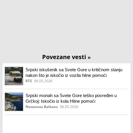
Povezane vesti
»
Srpski iskušenik sa Svete Gore u kritičnom stanju
nakon što je iskočio iz vozila hitne pomoći
RTS
06.05.2026
Srpski monah sa Svete Gore teško povređen u
Grčkoj: Iskočio iz kola Hitne pomoći
Newsmax Balkans
06.05.2026