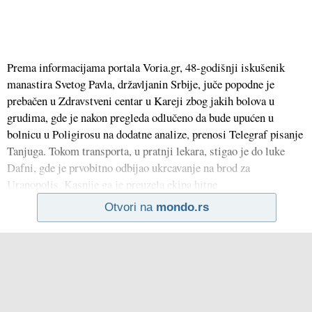
Prema informacijama portala Voria.gr, 48-godišnji iskušenik
manastira Svetog Pavla, državljanin Srbije, juče popodne je
prebačen u Zdravstveni centar u Kareji zbog jakih bolova u
grudima, gde je nakon pregleda odlučeno da bude upućen u
bolnicu u Poligirosu na dodatne analize, prenosi Telegraf pisanje
Tanjuga. Tokom transporta, u pratnji lekara, stigao je do luke
Dafni, gde je prvobitno odbijao ukrcavanje na brod za
Uranopolis. Kasnije ga je preuzela ekipa hitne
Otvori na
mondo.rs