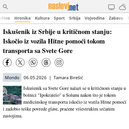
uštvo
Hronika
Kultura
Sport
Srbija
Vojvodina
Zabava
Iskušenik iz Srbije u kritičnom stanju:
Iskočio iz vozila Hitne pomoći tokom
transporta sa Svete Gore
Mondo
06.05.2026 | Tamara Birešić
Iskušenik sa Svete Gore nalazi se u kritičnom stanju u
bolnici "Ipokrateio" u Solunu nakon što je tokom
medicinskog transporta iskočio iz vozila Hitne pomoći
i zadobio teške povrede glave, praćene višestrukim srčanim
zastojima.