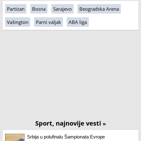
Partizan
Bosna
Sarajevo
Beogradska Arena
Vašington
Parni valjak
ABA liga
Sport, najnovije vesti
»
Srbija u polufinalu Šampionata Evrope