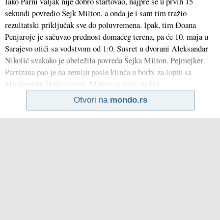
Iako Parni valjak nije dobro startovao, najpre se u prvih 15
sekundi povredio Šejk Milton, a onda je i sam tim tražio
rezultatski priključak sve do poluvremena. Ipak, tim Đoana
Penjaroje je sačuvao prednost domaćeg terena, pa će 10. maja u
Sarajevo otići sa vođstvom od 1:0. Susret u dvorani Aleksandar
Nikolić svakako je obeležila povreda Šejka Milton. Pejmejker
Partizana pao je na zemlju posle klinča u borbi za loptu sa
Miralemom Halilovićem. Milton se žalio na bol
Otvori na
mondo.rs