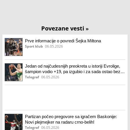
Povezane vesti
»
Prve informacije o povredi Šejka Miltona
Sport klub
06.05.2026
Jedan od najčudesnijih preokreta u istoriji Evrolige,
šampion vodio +19, pa izgubio i za sada ostao bez
F4
Telegraf
06.05.2026
Partizan počeo pregovore sa igračem Baskonije:
Novi plejmejker na radaru crno-belih!
Telegraf
06.05.2026