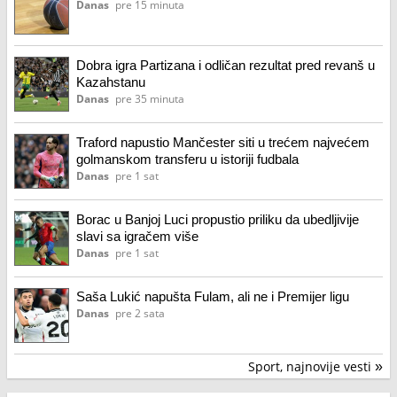
Danas
pre 15 minuta
Dobra igra Partizana i odličan rezultat pred revanš u
Kazahstanu
Danas
pre 35 minuta
Traford napustio Mančester siti u trećem najvećem
golmanskom transferu u istoriji fudbala
Danas
pre 1 sat
Borac u Banjoj Luci propustio priliku da ubedljivije
slavi sa igračem više
Danas
pre 1 sat
Saša Lukić napušta Fulam, ali ne i Premijer ligu
Danas
pre 2 sata
Sport, najnovije vesti
»