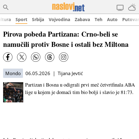
ltura
Sport
Srbija
Vojvodina
Zabava
Teh
Auto
Putova
Pirova pobeda Partizana: Crno-beli se
namučili protiv Bosne i ostali bez Miltona
Mondo
06.05.2026 | Tijana Jevtić
Partizan i Bosna u odigrali prvi meč četvrtfinala ABA
lige u kojem je domaći tim bio bolji i slavio je 81:73.