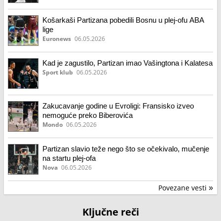
Košarkaši Partizana pobedili Bosnu u plej-ofu ABA
lige
Euronews
06.05.2026
Kad je zagustilo, Partizan imao Vašingtona i Kalatesa
Sport klub
06.05.2026
Zakucavanje godine u Evroligi: Fransisko izveo
nemoguće preko Biberovića
Mondo
06.05.2026
Partizan slavio teže nego što se očekivalo, mučenje
na startu plej-ofa
Nova
06.05.2026
Povezane vesti
»
Ključne reči