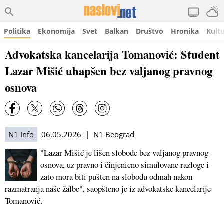
Politika
Ekonomija
Svet
Balkan
Društvo
Hronika
Kult
Advokatska kancelarija Tomanović: Student
Lazar Mišić uhapšen bez valjanog pravnog
osnova
N1 Info
06.05.2026 | N1 Beograd
"Lazar Mišić je lišen slobode bez valjanog pravnog
osnova, uz pravno i činjenicno simulovane razloge i
zato mora biti pušten na slobodu odmah nakon
razmatranja naše žalbe", saopšteno je iz advokatske kancelarije
Tomanović.