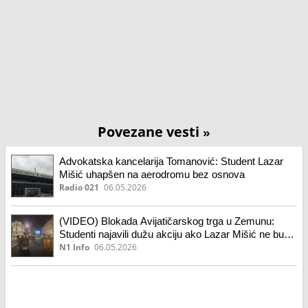
Povezane vesti
»
Advokatska kancelarija Tomanović: Student Lazar
Mišić uhapšen na aerodromu bez osnova
Radio 021
06.05.2026
(VIDEO) Blokada Avijatičarskog trga u Zemunu:
Studenti najavili dužu akciju ako Lazar Mišić ne bude
oslobođen
N1 Info
06.05.2026