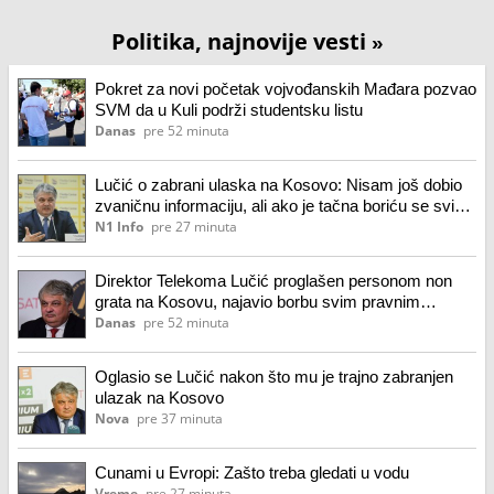
Politika, najnovije vesti
»
Pokret za novi početak vojvođanskih Mađara pozvao
SVM da u Kuli podrži studentsku listu
Danas
pre 52 minuta
Lučić o zabrani ulaska na Kosovo: Nisam još dobio
zvaničnu informaciju, ali ako je tačna boriću se svim
pravnim sredstvima
N1 Info
pre 27 minuta
Direktor Telekoma Lučić proglašen personom non
grata na Kosovu, najavio borbu svim pravnim
sredstvima protiv ove odluke
Danas
pre 52 minuta
Oglasio se Lučić nakon što mu je trajno zabranjen
ulazak na Kosovo
Nova
pre 37 minuta
Cunami u Evropi: Zašto treba gledati u vodu
Vreme
pre 27 minuta