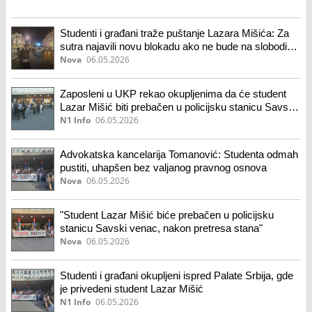
Studenti i građani traže puštanje Lazara Mišića: Za
sutra najavili novu blokadu ako ne bude na slobodi
VIDEO
Nova
06.05.2026
Zaposleni u UKP rekao okupljenima da će student
Lazar Mišić biti prebačen u policijsku stanicu Savski
venac, određeno zadržavanje
N1 Info
06.05.2026
Advokatska kancelarija Tomanović: Studenta odmah
pustiti, uhapšen bez valjanog pravnog osnova
Nova
06.05.2026
"Student Lazar Mišić biće prebačen u policijsku
stanicu Savski venac, nakon pretresa stana"
Nova
06.05.2026
Studenti i građani okupljeni ispred Palate Srbija, gde
je privedeni student Lazar Mišić
N1 Info
06.05.2026