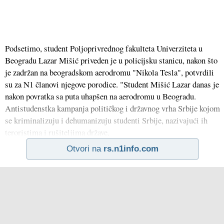
Podsetimo, student Poljoprivrednog fakulteta Univerziteta u
Beogradu Lazar Mišić priveden je u policijsku stanicu, nakon što
je zadržan na beogradskom aerodromu "Nikola Tesla", potvrdili
su za N1 članovi njegove porodice. "Student Mišić Lazar danas je
nakon povratka sa puta uhapšen na aerodromu u Beogradu.
Antistudenstka kampanja političkog i državnog vrha Srbije kojom
se kriminalizuju i dehumanizuju studenti Srbije, nazivajući ih
teroristima i rušiteljima države,
Otvori na
rs.n1info.com