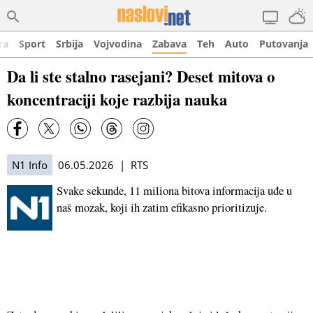
ra
Sport
Srbija
Vojvodina
Zabava
Teh
Auto
Putovanja
Da li ste stalno rasejani? Deset mitova o
koncentraciji koje razbija nauka
N1 Info
06.05.2026 | RTS
Svake sekunde, 11 miliona bitova informacija uđe u
naš mozak, koji ih zatim efikasno prioritizuje.