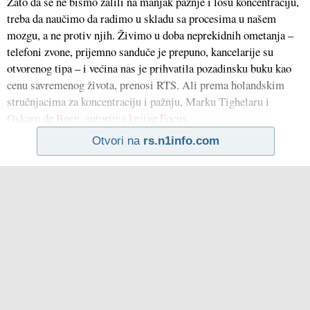
Zato da se ne bismo žalili na manjak pažnje i lošu koncentraciju,
treba da naučimo da radimo u skladu sa procesima u našem
mozgu, a ne protiv njih. Živimo u doba neprekidnih ometanja –
telefoni zvone, prijemno sanduče je prepuno, kancelarije su
otvorenog tipa – i većina nas je prihvatila pozadinsku buku kao
cenu savremenog života, prenosi RTS. Ali prema holandskim
stručnjacima za koncentraciju i pažnju, Marku Tighelaru i
Oskaru de Bosu, autorima knjige Focus
Otvori na
rs.n1info.com