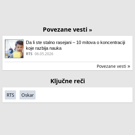
Povezane vesti
»
Da li ste stalno rasejani – 10 mitova o koncentraciji
koje razbija nauka
RTS
06.05.2026
Povezane vesti
»
Ključne reči
RTS
Oskar