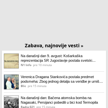
Zabava, najnovije vesti
»
Na današnji dan 9. avgust: Košarkaška
reprezentacija SR Jugoslavije postala svetski
šampion
N1 Info
pre 10 minuta
Verenica Dragana Stankovića postala predmet
podsmeha: Zbog jednog detalja sa veridbe je urnišu
na mrežama: "Bukvalno dva dinara"
Blic
pre 15 minuta
Na današnji dan: Bačena atomska bomba na
Nagasaki, Persijanci pobedili u bici kod Termopila
Radio 021
pre 15 minuta