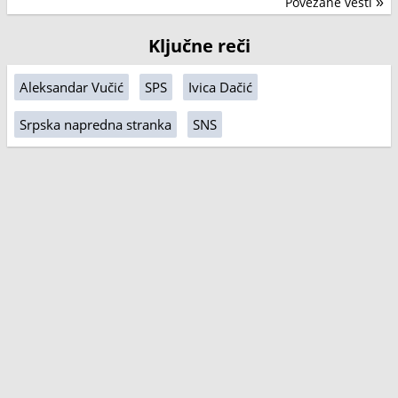
Povezane vesti
»
Ključne reči
Aleksandar Vučić
SPS
Ivica Dačić
Srpska napredna stranka
SNS