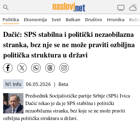
Politika
Ekonomija
Svet
Balkan
Društvo
Hronika
Kult
Dačić: SPS stabilna i politički nezaobilazna
stranka, bez nje se ne može praviti ozbiljna
politička struktura u državi
N1 Info
06.05.2026 | Beta
Predsednik Socijalističke partije Srbije (SPS) Ivica
Dačić rekao je da je SPS stabilna i politički
nezaobilazna stranka, bez koje se ne može praviti
ozbiljna politička struktura u državi.