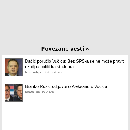
Povezane vesti
»
Dačić poručio Vučiću: Bez SPS-a se ne može praviti
ozbiljna politička struktura
In medija
06.05.2026
Branko Ružić odgovorio Aleksandru Vučiću
Nova
06.05.2026