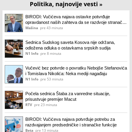
Politika, najnovije vesti
»
BIRODI: Vučićeva najava ostavke potvrđuje
opravdanost naših zahteva da se razdvoje stranačka
i državna funkcija
Mašina
pre 43 minuta
Sednica Sudskog saveta Kosova nije održana,
odložena odluka o ostavkama srpskih sudija
N1 Info
pre 8 minuta
Vučević bez potvrde o povratku Nebojše Stefanovića
i Tomislava Nikolića: Neka mediji nagađaju
N1 Info
pre 53 minuta
Počela sednica Štaba za vanredne situacije,
prisustvuje premijer Macut
RTV
pre 23 minuta
BIRODI: Vučićeva najava potvrđuje potrebu za
razdvajanjem predsedničke i stranačke funkcije
Beta
pre 13 minuta