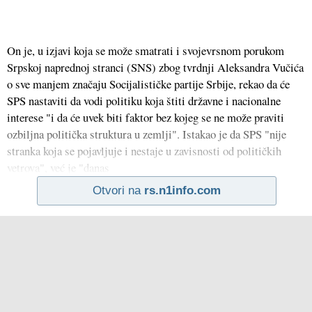
On je, u izjavi koja se može smatrati i svojevrsnom porukom
Srpskoj naprednoj stranci (SNS) zbog tvrdnji Aleksandra Vučića
o sve manjem značaju Socijalističke partije Srbije, rekao da će
SPS nastaviti da vodi politiku koja štiti državne i nacionalne
interese "i da će uvek biti faktor bez kojeg se ne može praviti
ozbiljna politička struktura u zemlji". Istakao je da SPS "nije
stranka koja se pojavljuje i nestaje u zavisnosti od političkih
vetrova", već je "danas
Otvori na
rs.n1info.com