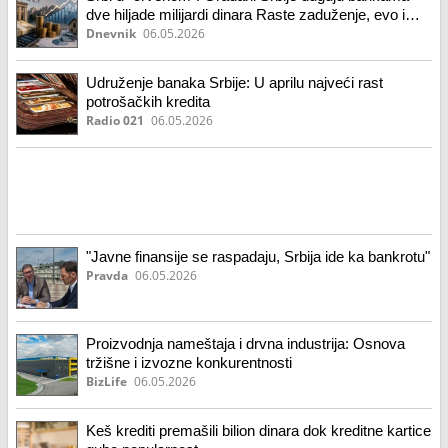
dve hiljade milijardi dinara Raste zaduženje, evo i
zašto
Dnevnik
06.05.2026
Udruženje banaka Srbije: U aprilu najveći rast
potrošačkih kredita
Radio 021
06.05.2026
"Javne finansije se raspadaju, Srbija ide ka bankrotu"
Pravda
06.05.2026
Proizvodnja nameštaja i drvna industrija: Osnova
tržišne i izvozne konkurentnosti
BizLife
06.05.2026
Keš krediti premašili bilion dinara dok kreditne kartice