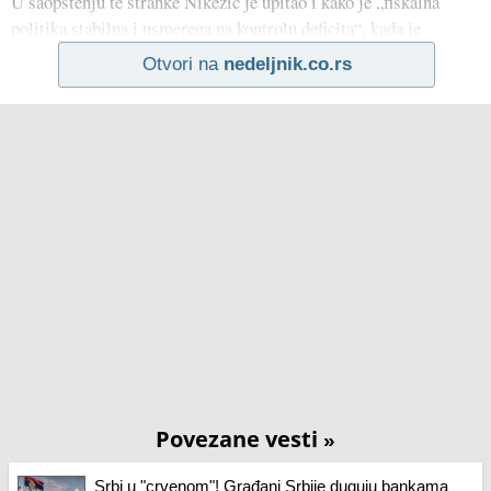
U saopštenju te stranke Nikezić je upitao i kako je „fiskalna
politika stabilna i usmerena na kontrolu deficita“, kada je
Otvori na
nedeljnik.co.rs
Povezane vesti
»
Srbi u "crvenom"! Građani Srbije duguju bankama