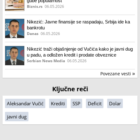
gube popularnost
Biznis.rs
06.05.2026
Nikezić: Javne finansije se raspadaju, Srbija ide ka
bankrotu
Danas
06.05.2026
Nikezić traži objašnjenje od Vučića kako je javni dug
u padu, a odložen kredit i prodate obveznice
Serbian News Media
06.05.2026
Povezane vesti
»
Ključne reči
Aleksandar Vučić
Krediti
SSP
Deficit
Dolar
javni dug