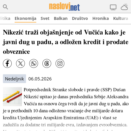
litika
Ekonomija
Svet
Balkan
Društvo
Hronika
Kultura
Nikezić traži objašnjenje od Vučića kako je
javni dug u padu, a odložen kredit i prodate
obveznice
Nedeljnik
06.05.2026
Potpredsednik Stranke slobode i pravde (SSP) Dušan
Nikezić upitao je danas predsednika Srbije Aleksandra
Vučića na osnovu čega tvrdi da je javni dug u padu, ako
je u prethodnih 10 dana odloženo vraćanje dve milijarde dolara
kredita Ujedinjenim Arapskim Emiratima (UAE) i vlast se
zadužila za dodatne tri milijarde evra, izdavanjem evroobveznica.