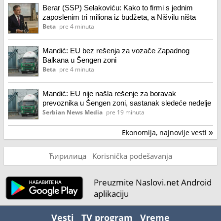
Berar (SSP) Selakoviću: Kako to firmi s jednim
zaposlenim tri miliona iz budžeta, a Nišvilu ništa
Beta
pre 4 minuta
Mandić: EU bez rešenja za vozače Zapadnog
Balkana u Šengen zoni
Beta
pre 4 minuta
Mandić: EU nije našla rešenje za boravak
prevoznika u Šengen zoni, sastanak sledeće nedelje
Serbian News Media
pre 19 minuta
Ekonomija, najnovije vesti
»
Ћирилица
Korisnička podešavanja
Preuzmite Naslovi.net Android
aplikaciju
Vesti
TV program
Vreme