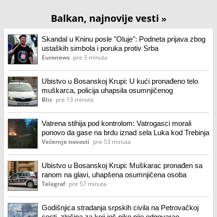
Balkan, najnovije vesti
»
Skandal u Kninu posle "Oluje": Podneta prijava zbog
ustaških simbola i poruka protiv Srba
Euronews
pre 3 minuta
Ubistvo u Bosanskoj Krupi: U kući pronađeno telo
muškarca, policija uhapsila osumnjičenog
Blic
pre 13 minuta
Vatrena stihija pod kontrolom: Vatrogasci morali
ponovo da gase na brdu iznad sela Luka kod Trebinja
Večernje novosti
pre 53 minuta
Ubistvo u Bosanskoj Krupi: Muškarac pronađen sa
ranom na glavi, uhapšena osumnjičena osoba
Telegraf
pre 57 minuta
Godišnjica stradanja srpskih civila na Petrovačkoj
cesti, zločina za koji još niko nije odgovarao