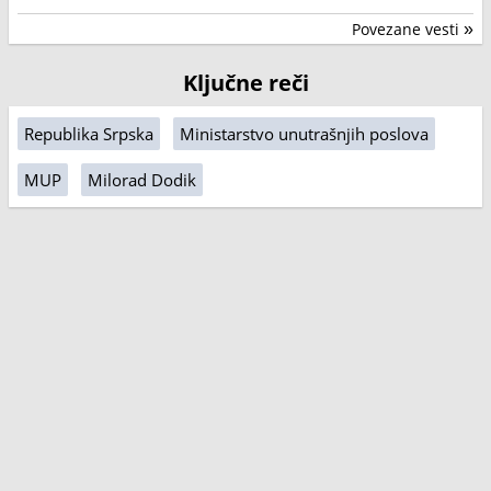
Povezane vesti
»
Ključne reči
Republika Srpska
Ministarstvo unutrašnjih poslova
MUP
Milorad Dodik