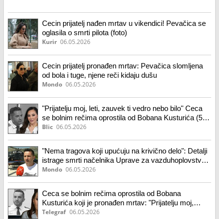
Cecin prijatelj nađen mrtav u vikendici! Pevačica se
oglasila o smrti pilota (foto)
Kurir
06.05.2026
Cecin prijatelj pronađen mrtav: Pevačica slomljena
od bola i tuge, njene reči kidaju dušu
Mondo
06.05.2026
"Prijatelju moj, leti, zauvek ti vedro nebo bilo" Ceca
se bolnim rečima oprostila od Bobana Kusturića (52)
koji je pronađen mrtav
Blic
06.05.2026
"Nema tragova koji upućuju na krivično delo": Detalji
istrage smrti načelnika Uprave za vazduhoplovstvo
MUP-a RS
Mondo
06.05.2026
Ceca se bolnim rečima oprostila od Bobana
Kusturića koji je pronađen mrtav: "Prijatelju moj,
zauvek ti..."
Telegraf
06.05.2026