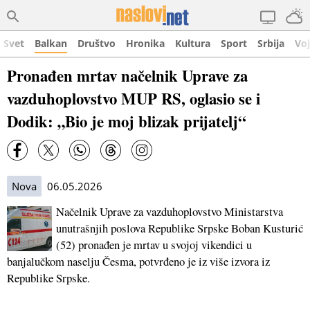
Svet
Balkan
Društvo
Hronika
Kultura
Sport
Srbija
Vo
Pronađen mrtav načelnik Uprave za
vazduhoplovstvo MUP RS, oglasio se i
Dodik: „Bio je moj blizak prijatelj“
Nova
06.05.2026
Načelnik Uprave za vazduhoplovstvo Ministarstva
unutrašnjih poslova Republike Srpske Boban Kusturić
(52) pronađen je mrtav u svojoj vikendici u
banjalučkom naselju Česma, potvrđeno je iz više izvora iz
Republike Srpske.