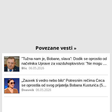
Povezane vesti
»
"Tužna nam je, Bobane, slava": Dodik se oprostio od
načelnika Uprave za vazduhoplovstvo: "Ne mogu da
se naviknem na smrt bližnjih"
Blic
06.05.2026
„Zauvek ti vedro nebo bilo“ Potresnim rečima Ceca
se oprostila od svog prijatelja Bobana Kusturića (52)
koji je juče pronađen mrtav
Dnevnik
06.05.2026