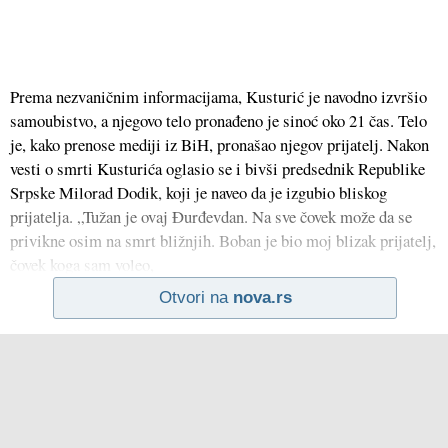
Prema nezvaničnim informacijama, Kusturić je navodno izvršio
samoubistvo, a njegovo telo pronađeno je sinoć oko 21 čas. Telo
je, kako prenose mediji iz BiH, pronašao njegov prijatelj. Nakon
vesti o smrti Kusturića oglasio se i bivši predsednik Republike
Srpske Milorad Dodik, koji je naveo da je izgubio bliskog
prijatelja. „Tužan je ovaj Đurđevdan. Na sve čovek može da se
privikne osim na smrt bližnjih. Boban je bio moj blizak prijatelj,
čovek koga sam voleo,
Otvori na
nova.rs