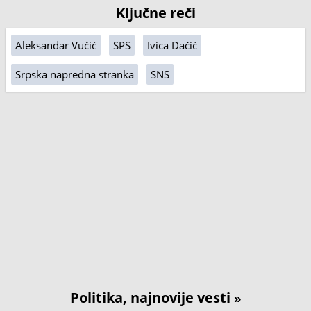
Ključne reči
Aleksandar Vučić
SPS
Ivica Dačić
Srpska napredna stranka
SNS
Politika, najnovije vesti
»