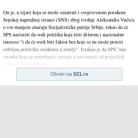
On je, u izjavi koja se može smatrati i svojevrsnom porukom
Srpskoj naprednoj stranci (SNS) zbog tvrdnji Aleksandra Vučića
o sve manjem značaju Socijalističke partije Srbije, rekao da će
SPS nastaviti da vodi politiku koja štiti državne i nacionalne
interese "i da će uvek biti faktor bez koje se ne može praviti
ozbiljna politička struktura u zemlji". Istakao je da SPS "nije
stranka koja se pojavljuje i nestaje u zavisnosti od političkih
vetrova" već je "danas
Otvori na
021.rs