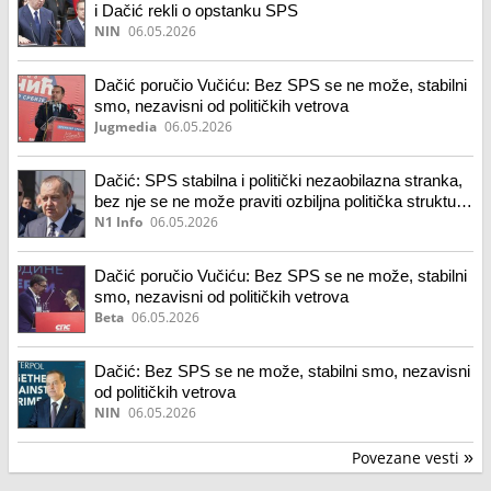
i Dačić rekli o opstanku SPS
NIN
06.05.2026
Dačić poručio Vučiću: Bez SPS se ne može, stabilni
smo, nezavisni od političkih vetrova
Jugmedia
06.05.2026
Dačić: SPS stabilna i politički nezaobilazna stranka,
bez nje se ne može praviti ozbiljna politička struktura
u državi
N1 Info
06.05.2026
Dačić poručio Vučiću: Bez SPS se ne može, stabilni
smo, nezavisni od političkih vetrova
Beta
06.05.2026
Dačić: Bez SPS se ne može, stabilni smo, nezavisni
od političkih vetrova
NIN
06.05.2026
Povezane vesti
»