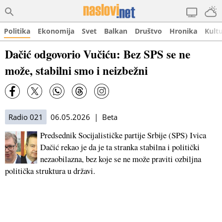
Politika
Ekonomija
Svet
Balkan
Društvo
Hronika
Kult
Dačić odgovorio Vučiću: Bez SPS se ne
može, stabilni smo i neizbežni
Radio 021
06.05.2026 | Beta
Predsednik Socijalističke partije Srbije (SPS) Ivica
Dačić rekao je da je ta stranka stabilna i politički
nezaobilazna, bez koje se ne može praviti ozbiljna
politička struktura u državi.