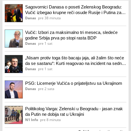
Sagovornici Danasa o poseti Zelenskog Beogradu:
Vučić izbegao krupne reči osude Rusije i Putina za
rat i zločine u Ukrajini
Danas
pre 38 minuta
Vučić: Izbori za maksimalno tri meseca, sledeće
godine Srbija prva po stopi rasta BDP
Danas
pre 1 sat
„Nisam protiv toga što bacaju jaja, ali žalim što neće
da se sastanu“: Kurti reagovao na incident na sednici
parlamenta
Danas
pre 1 sat
PSG: Licemerje Vučića o prijateljstvu sa Ukrajinom
Danas
pre 2 sata
Politikolog Varga: Zelenski u Beogradu - jasan znak
da Putin ne dobija rat u Ukrajini
N1 Info
pre 8 minuta