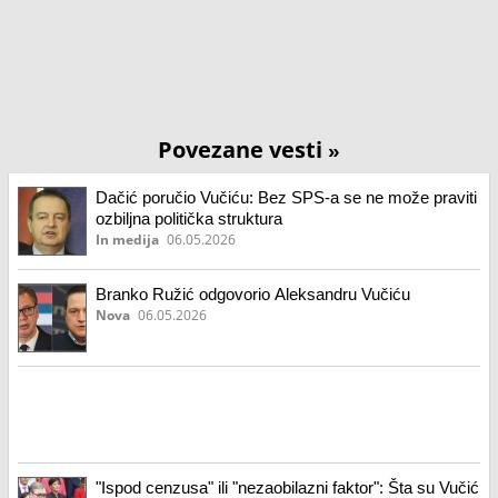
Povezane vesti
»
Dačić poručio Vučiću: Bez SPS-a se ne može praviti
ozbiljna politička struktura
In medija
06.05.2026
Branko Ružić odgovorio Aleksandru Vučiću
Nova
06.05.2026
"Ispod cenzusa" ili "nezaobilazni faktor": Šta su Vučić