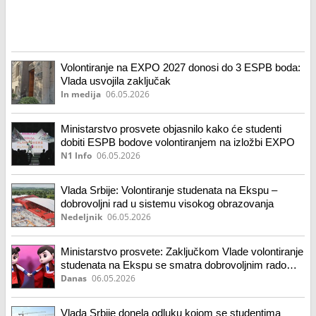
Volontiranje na EXPO 2027 donosi do 3 ESPB boda:
Vlada usvojila zaključak
In medija
06.05.2026
Ministarstvo prosvete objasnilo kako će studenti
dobiti ESPB bodove volontiranjem na izložbi EXPO
N1 Info
06.05.2026
Vlada Srbije: Volontiranje studenata na Ekspu –
dobrovoljni rad u sistemu visokog obrazovanja
Nedeljnik
06.05.2026
Ministarstvo prosvete: Zaključkom Vlade volontiranje
studenata na Ekspu se smatra dobrovoljnim radom i
vrednuje se u sistemu obrazovanja
Danas
06.05.2026
Vlada Srbije donela odluku kojom se studentima