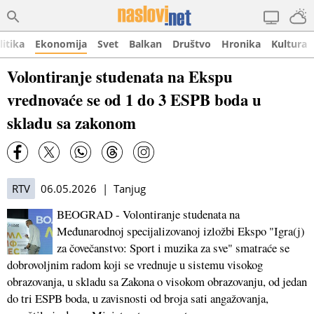
litika
Ekonomija
Svet
Balkan
Društvo
Hronika
Kultura
Volontiranje studenata na Ekspu
vrednovaće se od 1 do 3 ESPB boda u
skladu sa zakonom
RTV
06.05.2026 | Tanjug
BEOGRAD - Volontiranje studenata na
Međunarodnoj specijalizovanoj izložbi Ekspo "Igra(j)
za čovečanstvo: Sport i muzika za sve" smatraće se
dobrovoljnim radom koji se vrednuje u sistemu visokog
obrazovanja, u skladu sa Zakona o visokom obrazovanju, od jedan
do tri ESPB boda, u zavisnosti od broja sati angažovanja,