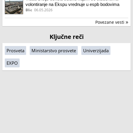
volontiranje na Ekspu vrednuje u espb bodovima
Blic
06.05.2026
Povezane vesti
»
Ključne reči
Prosveta
Ministarstvo prosvete
Univerzijada
EXPO