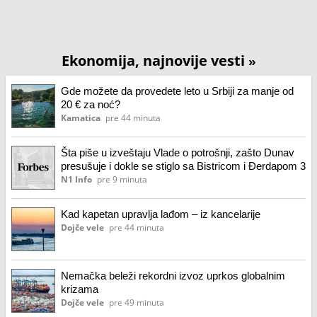
Ekonomija, najnovije vesti
»
Gde možete da provedete leto u Srbiji za manje od
20 € za noć?
Kamatica
pre 44 minuta
Šta piše u izveštaju Vlade o potrošnji, zašto Dunav
presušuje i dokle se stiglo sa Bistricom i Đerdapom 3
N1 Info
pre 9 minuta
Kad kapetan upravlja lađom – iz kancelarije
Dojče vele
pre 44 minuta
Nemačka beleži rekordni izvoz uprkos globalnim
krizama
Dojče vele
pre 49 minuta