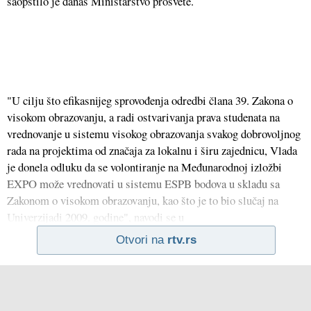
saopštilo je danas Ministarstvo prosvete.
"U cilju što efikasnijeg sprovođenja odredbi člana 39. Zakona o
visokom obrazovanju, a radi ostvarivanja prava studenata na
vrednovanje u sistemu visokog obrazovanja svakog dobrovoljnog
rada na projektima od značaja za lokalnu i širu zajednicu, Vlada
je donela odluku da se volontiranje na Međunarodnoj izložbi
EXPO može vrednovati u sistemu ESPB bodova u skladu sa
Zakonom o visokom obrazovanju, kao što je to bio slučaj na
Univerzijadi 2009. godine", navodi se u
Otvori na
rtv.rs