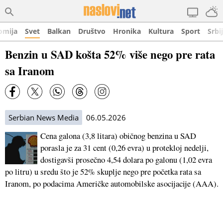
omija
Svet
Balkan
Društvo
Hronika
Kultura
Sport
Srbi
Benzin u SAD košta 52% više nego pre rata
sa Iranom
Serbian News Media
06.05.2026
Cena galona (3,8 litara) običnog benzina u SAD
porasla je za 31 cent (0,26 evra) u protekloj nedelji,
dostigavši prosečno 4,54 dolara po galonu (1,02 evra
po litru) u sredu što je 52% skuplje nego pre početka rata sa
Iranom, po podacima Američke automobilske asocijacije (AAA).