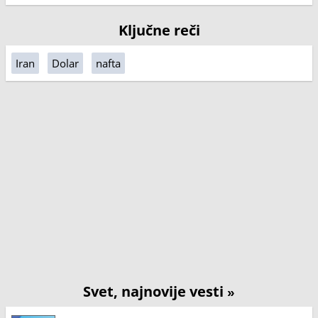
Ključne reči
Iran
Dolar
nafta
Svet, najnovije vesti
»