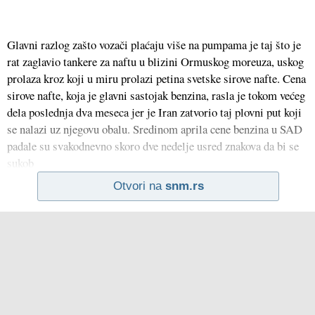
Glavni razlog zašto vozači plaćaju više na pumpama je taj što je
rat zaglavio tankere za naftu u blizini Ormuskog moreuza, uskog
prolaza kroz koji u miru prolazi petina svetske sirove nafte. Cena
sirove nafte, koja je glavni sastojak benzina, rasla je tokom većeg
dela poslednja dva meseca jer je Iran zatvorio taj plovni put koji
se nalazi uz njegovu obalu. Sredinom aprila cene benzina u SAD
padale su svakodnevno skoro dve nedelje usred znakova da bi se
sukob
Otvori na
snm.rs