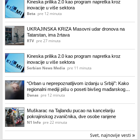
Kineska prilika 2.0 kao program napretka kroz
inovacije u više sektora
Beta
pre 12 minuta
UKRAJINSKA KRIZA Masovni udar dronova na
Tatarstan, ima žrtava
RTV
pre 27 minuta
Kineska prilika 2.0 kao program napretka kroz
inovacije u više sektora
Serbian News Media
pre 11 minuta
“Orban u neprepoznatljivom izdanju u Srbiji”: Kako
regionalni mediji pišu o poseti bivšeg mađarskog
premijera Guči?
Danas
pre 12 minuta
Muškarac na Tajlandu pucao na kancelariju
pokrajinskog zvaničnika, dve osobe ranjene
N1 Info
pre 22 minuta
Svet, najnovije vesti
»