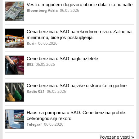
Vesti o mogućem dogovoru oborile dolar i cenu nafte
Bloomberg Adria
06.05.2026
Cena benzina u SAD na rekordnom nivou: Zalihe na
minimumu, biće još poskupljenja
Kurir
06.05.2026
Cene benzina u SAD naglo uzletele
B92
06.05.2026
Cene benzina u SAD najviše u skoro četiri godine
Radio 021
06.05.2026
Haos na pumpama u SAD: Cene benzina probile
četvorogodišnji rekord
Telegraf
06.05.2026
Povezane vesti
»