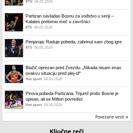
RTV
06.05.2026
Partizan savladao Bosnu za vođstvo u seriji –
Kalates prelomio meč u završnici
RTS
06.05.2026
Penjaroja: Raduje pobeda, zabrinut sam zbog igre
RTS
06.05.2026
Blažič oprezan pred Zvezdu: „Nikada nisam imao
ovakvu situaciju pred plej-of“
Hot sport
06.05.2026
Pirova pobeda Partizana: Trijumf protiv Bosne je
upisan, ali se Milton povredio!
Hot sport
06.05.2026
Povezane vesti
»
Ključne reči