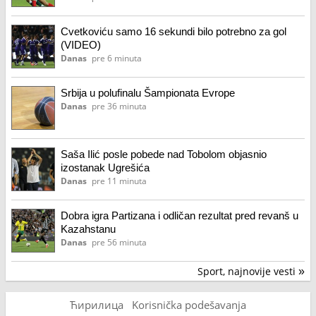
Cvetkoviću samo 16 sekundi bilo potrebno za gol
(VIDEO)
Danas
pre 6 minuta
Srbija u polufinalu Šampionata Evrope
Danas
pre 36 minuta
Saša Ilić posle pobede nad Tobolom objasnio
izostanak Ugrešića
Danas
pre 11 minuta
Dobra igra Partizana i odličan rezultat pred revanš u
Kazahstanu
Danas
pre 56 minuta
Sport, najnovije vesti
»
Ћирилица
Korisnička podešavanja