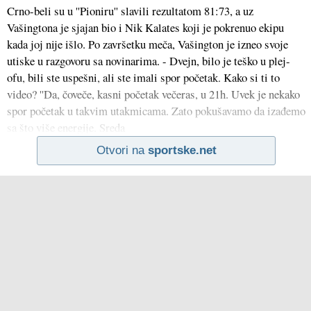
Crno-beli su u ''Pioniru'' slavili rezultatom 81:73, a uz
Vašingtona je sjajan bio i Nik Kalates koji je pokrenuo ekipu
kada joj nije išlo. Po završetku meča, Vašington je izneo svoje
utiske u razgovoru sa novinarima. - Dvejn, bilo je teško u plej-
ofu, bili ste uspešni, ali ste imali spor početak. Kako si ti to
video? ''Da, čoveče, kasni početak večeras, u 21h. Uvek je nekako
spor početak u takvim utakmicama. Zato pokušavamo da izađemo
sa što više energije. Sreda
Otvori na
sportske.net