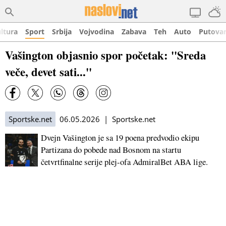
ltura
Sport
Srbija
Vojvodina
Zabava
Teh
Auto
Putova
Vašington objasnio spor početak: ''Sreda
veče, devet sati...''
Sportske.net
06.05.2026 | Sportske.net
Dvejn Vašington je sa 19 poena predvodio ekipu
Partizana do pobede nad Bosnom na startu
četvrtfinalne serije plej-ofa AdmiralBet ABA lige.