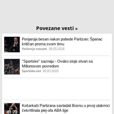
Povezane vesti
»
Penjaroja besan nakon pobede Partizan: Španac
kritičan prema svom timu
Večernje novosti
06.05.2026
''Sportske'' saznaju - Ovako stoje stvari sa
Miltonovom povredom
Sportske.net
06.05.2026
Košarkaši Partizana savladali Bosnu u prvoj utakmici
četvrtfinala plej-ofa ABA lige