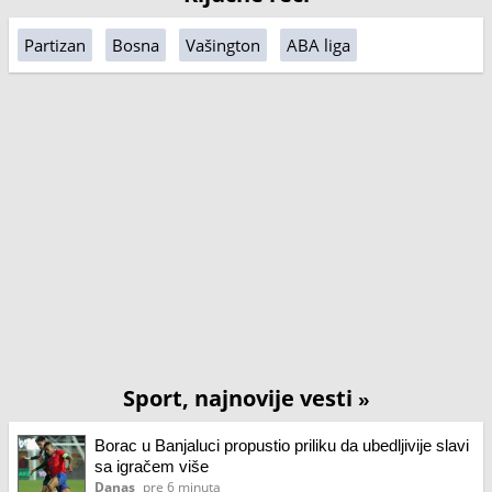
Partizan
Bosna
Vašington
ABA liga
Sport, najnovije vesti
»
Borac u Banjaluci propustio priliku da ubedljivije slavi
sa igračem više
Danas
pre 6 minuta