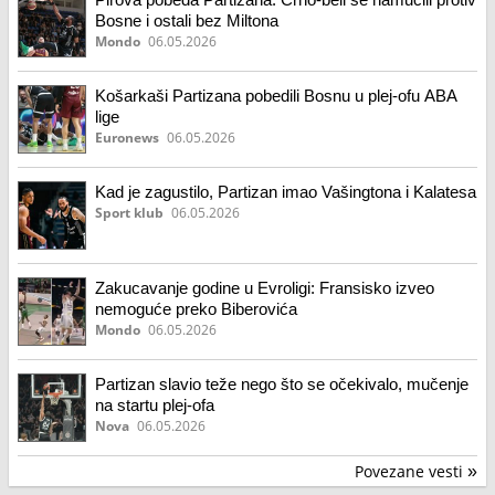
Bosne i ostali bez Miltona
Mondo
06.05.2026
Košarkaši Partizana pobedili Bosnu u plej-ofu ABA
lige
Euronews
06.05.2026
Kad je zagustilo, Partizan imao Vašingtona i Kalatesa
Sport klub
06.05.2026
Zakucavanje godine u Evroligi: Fransisko izveo
nemoguće preko Biberovića
Mondo
06.05.2026
Partizan slavio teže nego što se očekivalo, mučenje
na startu plej-ofa
Nova
06.05.2026
Povezane vesti
»