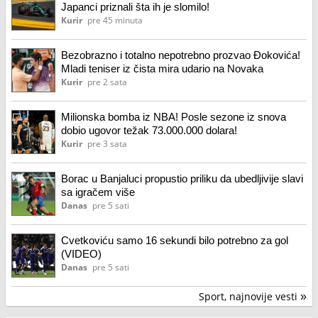
Japanci priznali šta ih je slomilo!
Kurir
pre 45 minuta
Bezobrazno i totalno nepotrebno prozvao Đokovića!
Mladi teniser iz čista mira udario na Novaka
Kurir
pre 2 sata
Milionska bomba iz NBA! Posle sezone iz snova
dobio ugovor težak 73.000.000 dolara!
Kurir
pre 3 sata
Borac u Banjaluci propustio priliku da ubedljivije slavi
sa igračem više
Danas
pre 5 sati
Cvetkoviću samo 16 sekundi bilo potrebno za gol
(VIDEO)
Danas
pre 5 sati
Sport, najnovije vesti
»