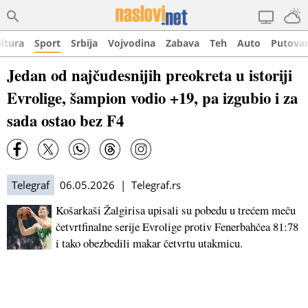
ltura
Sport
Srbija
Vojvodina
Zabava
Teh
Auto
Putova
Jedan od najčudesnijih preokreta u istoriji
Evrolige, šampion vodio +19, pa izgubio i za
sada ostao bez F4
Telegraf
06.05.2026 | Telegraf.rs
Košarkaši Žalgirisa upisali su pobedu u trećem meču
četvrtfinalne serije Evrolige protiv Fenerbahčea 81:78
i tako obezbedili makar četvrtu utakmicu.