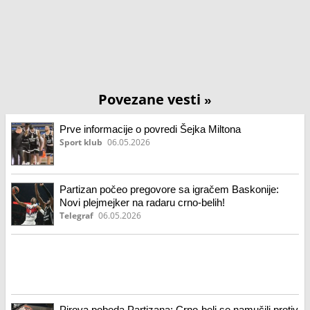
Povezane vesti
»
Prve informacije o povredi Šejka Miltona
Sport klub
06.05.2026
Partizan počeo pregovore sa igračem Baskonije:
Novi plejmejker na radaru crno-belih!
Telegraf
06.05.2026
Pirova pobeda Partizana: Crno-beli se namučili protiv