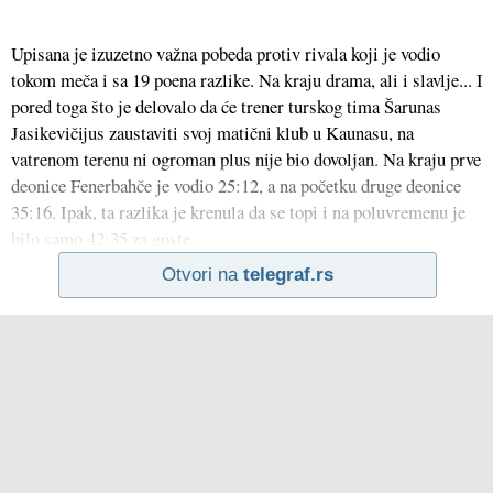
Upisana je izuzetno važna pobeda protiv rivala koji je vodio
tokom meča i sa 19 poena razlike. Na kraju drama, ali i slavlje... I
pored toga što je delovalo da će trener turskog tima Šarunas
Jasikevičijus zaustaviti svoj matični klub u Kaunasu, na
vatrenom terenu ni ogroman plus nije bio dovoljan. Na kraju prve
deonice Fenerbahče je vodio 25:12, a na početku druge deonice
35:16. Ipak, ta razlika je krenula da se topi i na poluvremenu je
bilo samo 42:35 za goste.
Otvori na
telegraf.rs