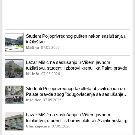
Student Poljoprivrednog pušten nakon saslušanja u
tužilaštvu
Mašina
07.05.2026
Lazar Mišić na saslušanju u Višem javnom
tužilaštvu, studenti i zborovi krenuli ka Palati pravde
N1 Info
07.05.2026
Studenti Poljoprivrednog fakulteta objavili da idu do
Palate pravde zbog "odugovlačenja sa saslušanjem"
Lazara Mišića
Insajder
07.05.2026
Lazar Mišić na saslušanju u Višem javnom
tužilaštvu, studenti i zborovi blokirali Avijatičarski trg
Glas Zaječara
07.05.2026