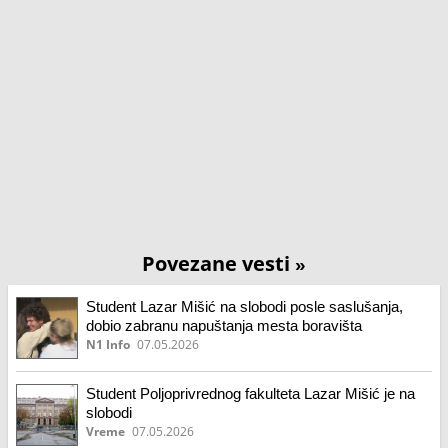
Povezane vesti
»
Student Lazar Mišić na slobodi posle saslušanja,
dobio zabranu napuštanja mesta boravišta
N1 Info
07.05.2026
Student Poljoprivrednog fakulteta Lazar Mišić je na
slobodi
Vreme
07.05.2026