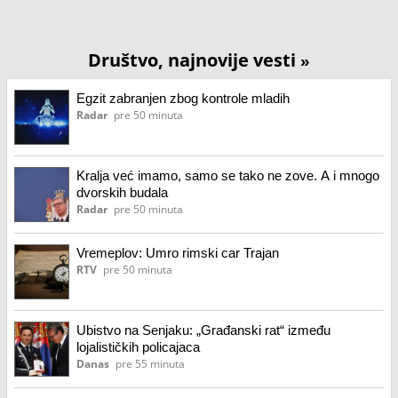
Društvo, najnovije vesti
»
Egzit zabranjen zbog kontrole mladih
Radar
pre 50 minuta
Kralja već imamo, samo se tako ne zove. A i mnogo
dvorskih budala
Radar
pre 50 minuta
Vremeplov: Umro rimski car Trajan
RTV
pre 50 minuta
Ubistvo na Senjaku: „Građanski rat“ između
lojalističkih policajaca
Danas
pre 55 minuta