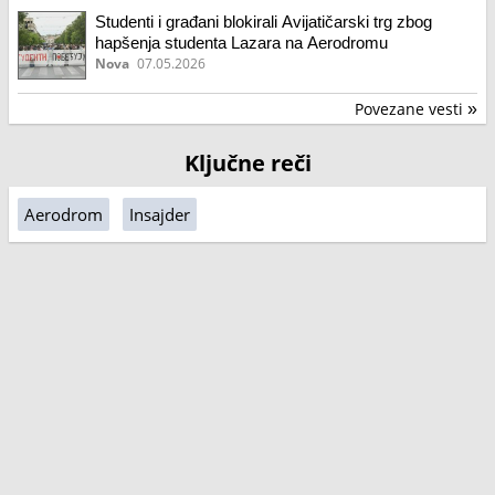
Studenti i građani blokirali Avijatičarski trg zbog
hapšenja studenta Lazara na Aerodromu
Nova
07.05.2026
Povezane vesti
»
Ključne reči
Aerodrom
Insajder