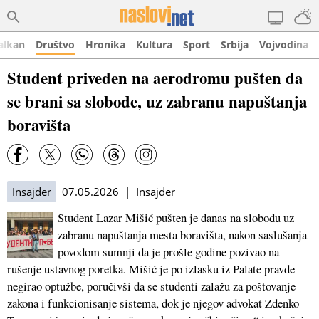
alkan
Društvo
Hronika
Kultura
Sport
Srbija
Vojvodina
Student priveden na aerodromu pušten da
se brani sa slobode, uz zabranu napuštanja
boravišta
Insajder
07.05.2026 | Insajder
Student Lazar Mišić pušten je danas na slobodu uz
zabranu napuštanja mesta boravišta, nakon saslušanja
povodom sumnji da je prošle godine pozivao na
rušenje ustavnog poretka. Mišić je po izlasku iz Palate pravde
negirao optužbe, poručivši da se studenti zalažu za poštovanje
zakona i funkcionisanje sistema, dok je njegov advokat Zdenko