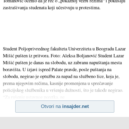
Tomanović ocenio da je reč o „pokaznoj vežbi režima“ i pokušaju
zastrašivanja studenata koji učestvuju u protestima.
Student Poljoprivrednog fakulteta Univerziteta u Beogradu Lazar
Mišić pušten iz pritvora. Foto: Aleksa Boljanović Student Lazar
Mišić pušten je danas na slobodu, uz zabranu napuštanja mesta
boravišta. U izjavi ispred Palate pravde, posle puštanja na
slobodu, negirao je optužbu za napad na službeno lice, koja je,
prema njegovim rečima, kasnije promenjena u sprečavanje
policijskog službenika u vršenju dužnosti, što je takođe negirao.
“Za rušenje ustavnog poretka, ne
Otvori na
insajder.net