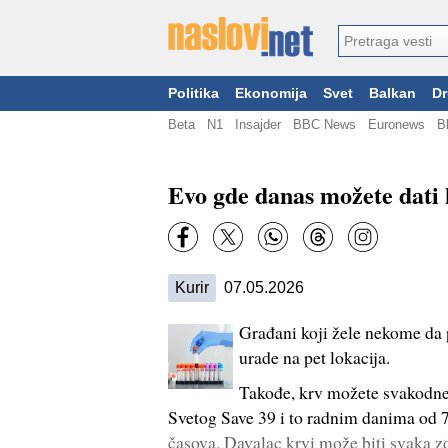
Politika
Ekonomija
Svet
Balkan
Dr
Beta
N1
Insajder
BBC News
Euronews
B
Evo gde danas možete dati k
Kurir
07.05.2026
Građani koji žele nekome da
urade na pet lokacija.
Takođe, krv možete svakodnevn
Svetog Save 39 i to radnim danima od 
časova. Davalac krvi može biti svaka zd