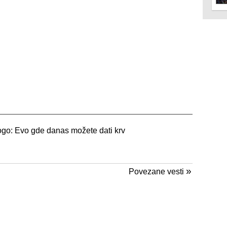
o: Evo gde danas možete dati krv
»
Povezane vesti