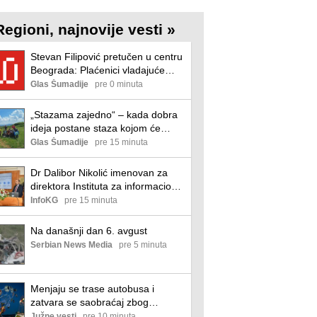
Regioni, najnovije vesti »
Stevan Filipović pretučen u centru
Beograda: Plaćenici vladajuće
partije me šutirali i udarali
Glas Šumadije
pre 0 minuta
metalnom stolicom
„Stazama zajedno“ – kada dobra
ideja postane staza kojom će
koračati čitava zajednica
Glas Šumadije
pre 15 minuta
Dr Dalibor Nikolić imenovan za
direktora Instituta za informacione
tehnologije
InfoKG
pre 15 minuta
Na današnji dan 6. avgust
Serbian News Media
pre 5 minuta
Menjaju se trase autobusa i
zatvara se saobraćaj zbog
Pantelejskog vašara u Nišu
Južne vesti
pre 10 minuta