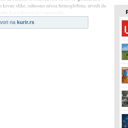
m krvne slike, odnosno nivoa hemoglobina, utvrdi da
sobu kojoj bi se ta krv primenila.
vori na
kurir.rs