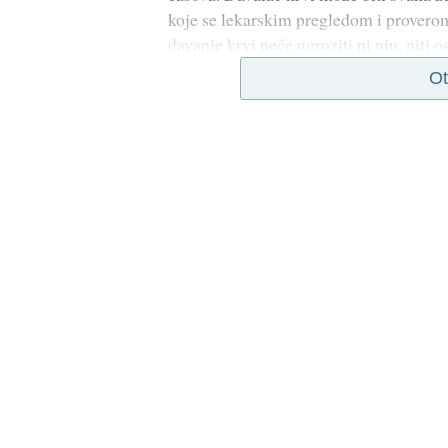
koje se lekarskim pregledom i provero
davanje krvi neće ugroziti ni nju, niti o
Ot