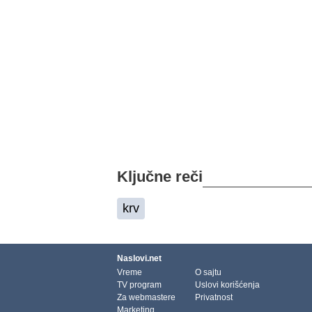
Ključne reči
krv
Naslovi.net
Vreme
O sajtu
TV program
Uslovi korišćenja
Za webmastere
Privatnost
Marketing