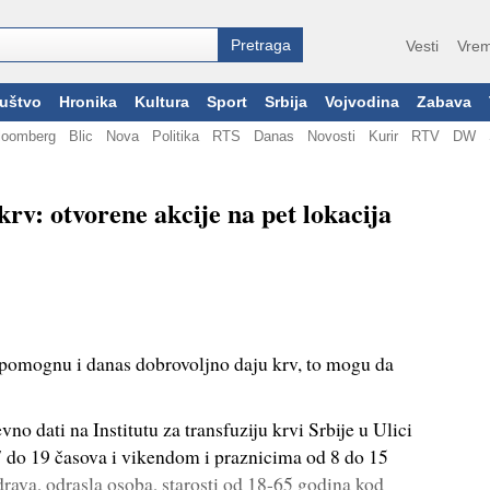
Vesti
Vrem
uštvo
Hronika
Kultura
Sport
Srbija
Vojvodina
Zabava
loomberg
Blic
Nova
Politika
RTS
Danas
Novosti
Kurir
RTV
DW
rv: otvorene akcije na pet lokacija
 pomognu i danas dobrovoljno daju krv, to mogu da
o dati na Institutu za transfuziju krvi Srbije u Ulici
7 do 19 časova i vikendom i praznicima od 8 do 15
rava, odrasla osoba, starosti od 18-65 godina kod