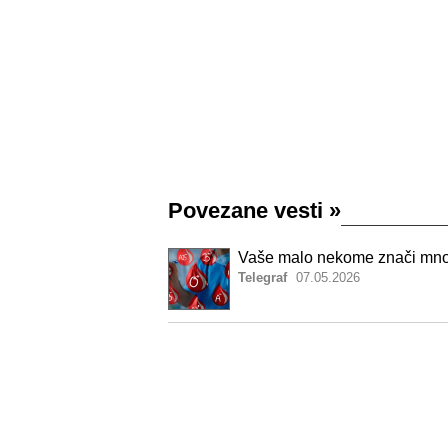
Povezane vesti
»
Vaše malo nekome znači mnog
Telegraf
07.05.2026