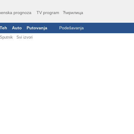
enska prognoza
TV program
Ћирилица
Teh
Auto
Putovanja
Podešavanja
Sputnik
Svi izvori