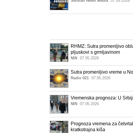
Serbian News Media
07.05.2026
RHMZ: Sutra promenljivo obl
pljuskovi s grmljavinom
NIN
07.05.2026
Sutra promenljivo vreme u No
Radio 021
07.05.2026
Vremenska prognoza: U Srbiji
NIN
07.05.2026
Prognoza vremena za četvrtak,
kratkotrajna kiša