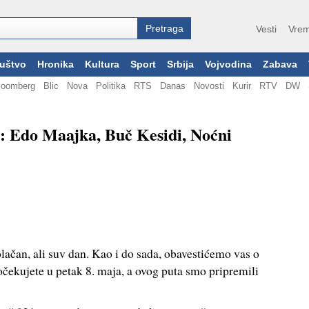
Vesti
Vrem
uštvo
Hronika
Kultura
Sport
Srbija
Vojvodina
Zabava
loomberg
Blic
Nova
Politika
RTS
Danas
Novosti
Kurir
RTV
DW
: Edo Maajka, Buč Kesidi, Noćni
lačan, ali suv dan. Kao i do sada, obavestićemo vas o
čekujete u petak 8. maja, a ovog puta smo pripremili