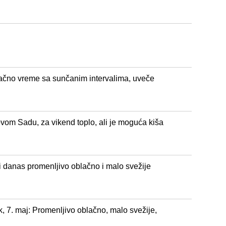
ačno vreme sa sunčanim intervalima, uveče
vom Sadu, za vikend toplo, ali je moguća kiša
 danas promenljivo oblačno i malo svežije
 7. maj: Promenljivo oblačno, malo svežije,