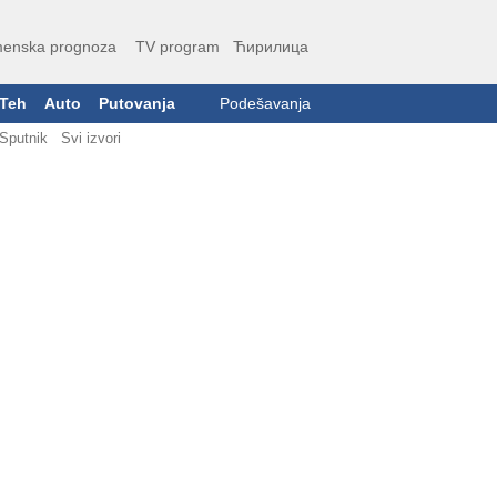
enska prognoza
TV program
Ћирилица
Teh
Auto
Putovanja
Podešavanja
Sputnik
Svi izvori