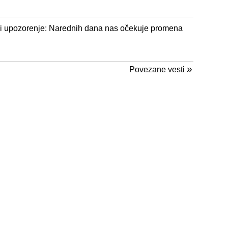
 i upozorenje: Narednih dana nas očekuje promena
»
Povezane vesti