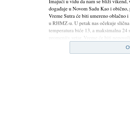
Imajući u vidu da nam se bliži vikend, 
događaje u Novom Sadu Kao i obično, 
Vreme Sutra će biti umereno oblačno i
u RHMZ-u. U petak nas očekuje slična
temperatura biće 13, a maksimalna 24 s
promenjiv vetar. Vreme će biti nepovol
O