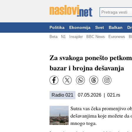
Politika
Ekonomija
Svet
Balkan
Dr
Beta
N1
Insajder
BBC News
Euronews
B
Za svakoga ponešto petkom
bazar i brojna dešavanja
Radio 021
07.05.2026 | 021.rs
Sutra vas čeka promenjivo ob
dešavanjima koje možete da o
mnogo toga.