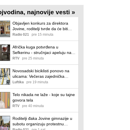
ojvodina, najnovije vesti »
Objavljen konkurs za direktora
Jovine, roditelji tvrde da će biti
poništen
Radio 021
pre 15 minuta
Afrička kuga potvrđena u
Sefkerinu - stručnjaci apeluju na
odgovornost vlasnika
RTV
pre 25 minuta
Novosadski biciklisti ponovo na
ulicama: Večeras zajednička
vožnja uz poruku „Studenti
Luftika
pre 19 minuta
pobeđuju!“
Telo nikada ne laže - koje su tajne
govora tela
RTV
pre 40 minuta
Roditelji đaka Jovine gimnazije u
subotu organizuju protestnu
izložbu: "Građani da ponesu
Radio 021
pre 1 sat