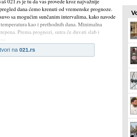
vaš 021.rs je tu da vas provede kroz najvažnije
pregled dana ćemo krenuti od vremenske prognoze.
V
 suvo sa mogućim sunčanim intervalima, kako navode
 temperatura kao i prethodnih dana. Minimalna
tepena. Prema prognozi, sutra će duvati slab i
jno
tvori na
021.rs