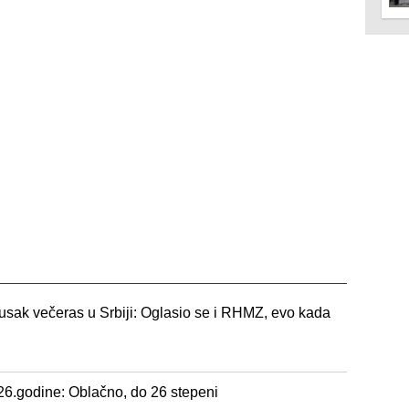
jusak večeras u Srbiji: Oglasio se i RHMZ, evo kada
26.godine: Oblačno, do 26 stepeni