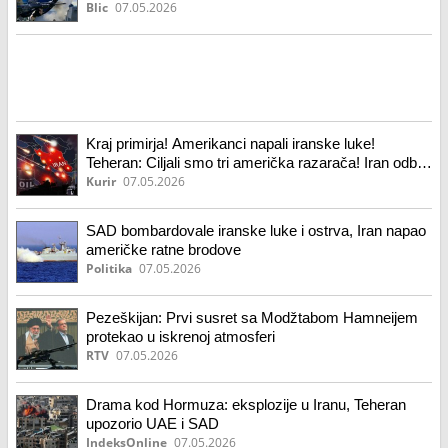
"Oni su prvi počeli!" Odjekuju eksplozije u
Blic
07.05.2026
Ormuskom moreuzu (foto, video)
Kraj primirja! Amerikanci napali iranske luke!
Teheran: Ciljali smo tri američka razarača! Iran odbio
američki plan, traži odštetu! (video, foto)
Kurir
07.05.2026
SAD bombardovale iranske luke i ostrva, Iran napao
američke ratne brodove
Politika
07.05.2026
Pezeškijan: Prvi susret sa Modžtabom Hamneijem
protekao u iskrenoj atmosferi
RTV
07.05.2026
Drama kod Hormuza: eksplozije u Iranu, Teheran
upozorio UAE i SAD
IndeksOnline
07.05.2026