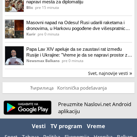
napravi mesta za diplomatiju
Blic
pre 15 minuta
Masovni napad na Odesu! Rusi udarili raketama i
dronovima, u Harkovu pogođene dve višespratnice
Troje mrtvih i na desetine povređenih, među njima i
Kurir
pre 0 minuta
dete (video)
Papa Lav XIV apeluje da se zaustavi rat između
Rusije i Ukrajine: "Vreme je da se napravi prostor za
diplomatiju"
Newsmax Balkans
pre 0 minuta
Svet, najnovije vesti
»
Ћирилица
Korisnička podešavanja
Preuzmite Naslovi.net Android
aplikaciju
Vesti
TV program
Vreme
Sport
Zabava
Politika
Ekonomija
Hronika
Balkan