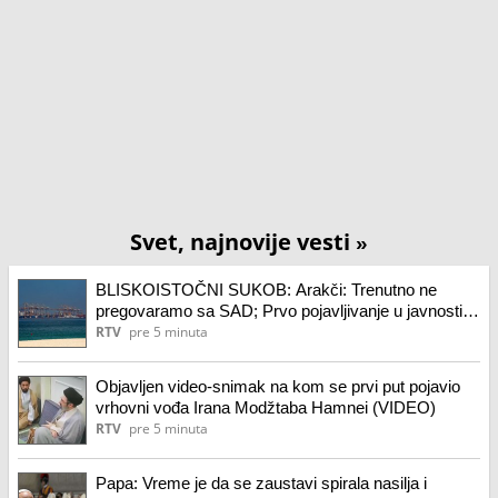
Svet, najnovije vesti
»
BLISKOISTOČNI SUKOB: Arakči: Trenutno ne
pregovaramo sa SAD; Prvo pojavljivanje u javnosti
vrhovnog vođe Irana Modžtabe Hamneija
RTV
pre 5 minuta
Objavljen video-snimak na kom se prvi put pojavio
vrhovni vođa Irana Modžtaba Hamnei (VIDEO)
RTV
pre 5 minuta
Papa: Vreme je da se zaustavi spirala nasilja i