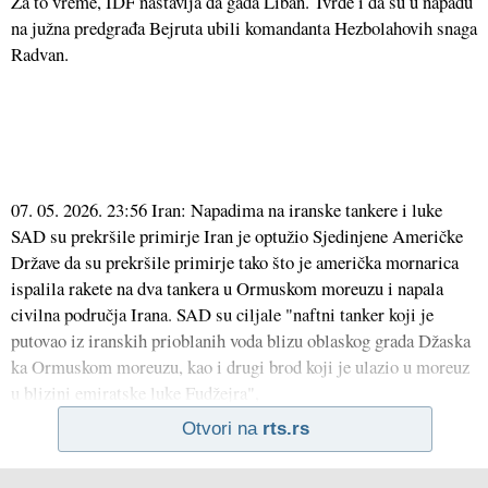
Za to vreme, IDF nastavlja da gađa Liban. Tvrde i da su u napadu
na južna predgrađa Bejruta ubili komandanta Hezbolahovih snaga
Radvan.
07. 05. 2026. 23:56 Iran: Napadima na iranske tankere i luke
SAD su prekršile primirje Iran je optužio Sjedinjene Američke
Države da su prekršile primirje tako što je američka mornarica
ispalila rakete na dva tankera u Ormuskom moreuzu i napala
civilna područja Irana. SAD su ciljale "naftni tanker koji je
putovao iz iranskih prioblanih voda blizu oblaskog grada Džaska
ka Ormuskom moreuzu, kao i drugi brod koji je ulazio u moreuz
u blizini emiratske luke Fudžejra",
Otvori na
rts.rs