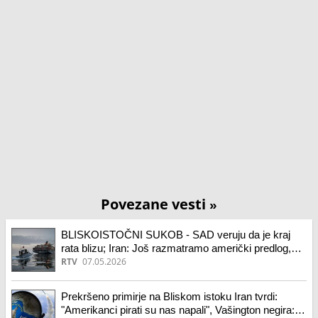
Povezane vesti
»
BLISKOISTOČNI SUKOB - SAD veruju da je kraj
rata blizu; Iran: Još razmatramo američki predlog,
izvoz nafte bez prekida
RTV
07.05.2026
Prekršeno primirje na Bliskom istoku Iran tvrdi:
"Amerikanci pirati su nas napali", Vašington negira: