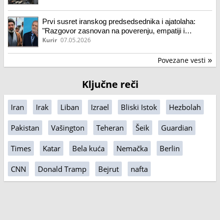
Prvi susret iranskog predsedsednika i ajatolaha:
"Razgovor zasnovan na poverenju, empatiji i
direktnom dijalogu"
Kurir
07.05.2026
Povezane vesti
»
Ključne reči
Iran
Irak
Liban
Izrael
Bliski Istok
Hezbolah
Pakistan
Vašington
Teheran
Šeik
Guardian
Times
Katar
Bela kuća
Nemačka
Berlin
CNN
Donald Tramp
Bejrut
nafta