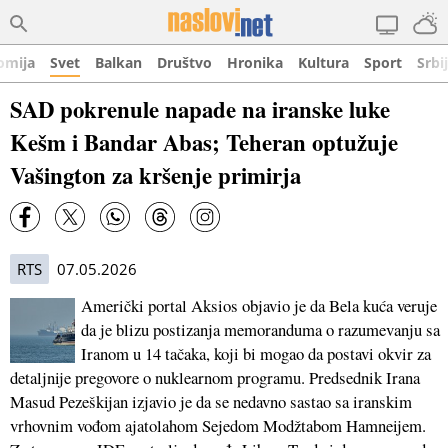
omija
Svet
Balkan
Društvo
Hronika
Kultura
Sport
Srbi
SAD pokrenule napade na iranske luke
Kešm i Bandar Abas; Teheran optužuje
Vašington za kršenje primirja
RTS
07.05.2026
Američki portal Aksios objavio je da Bela kuća veruje
da je blizu postizanja memoranduma o razumevanju sa
Iranom u 14 tačaka, koji bi mogao da postavi okvir za
detaljnije pregovore o nuklearnom programu. Predsednik Irana
Masud Pezeškijan izjavio je da se nedavno sastao sa iranskim
vrhovnim vođom ajatolahom Sejedom Modžtabom Hamneijem.