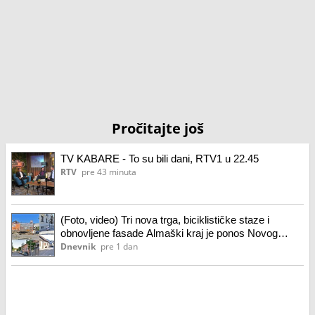
Pročitajte još
TV KABARE - To su bili dani, RTV1 u 22.45
RTV
pre 43 minuta
(Foto, video) Tri nova trga, biciklističke staze i
obnovljene fasade Almaški kraj je ponos Novog
Sada, zavirite u jedan od najvećih projekata u istoriji
Dnevnik
pre 1 dan
grada