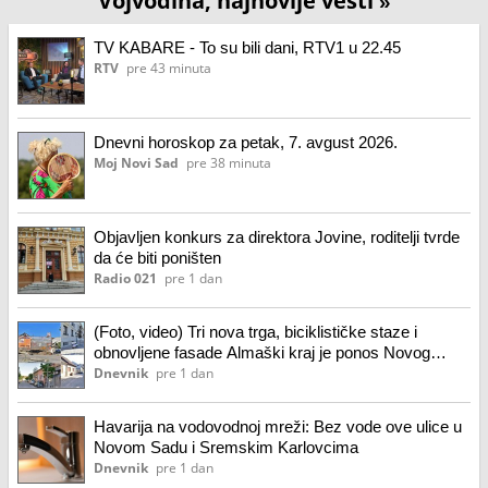
Vojvodina, najnovije vesti
»
TV KABARE - To su bili dani, RTV1 u 22.45
RTV
pre 43 minuta
Dnevni horoskop za petak, 7. avgust 2026.
Moj Novi Sad
pre 38 minuta
Objavljen konkurs za direktora Jovine, roditelji tvrde
da će biti poništen
Radio 021
pre 1 dan
(Foto, video) Tri nova trga, biciklističke staze i
obnovljene fasade Almaški kraj je ponos Novog
Sada, zavirite u jedan od najvećih projekata u istoriji
Dnevnik
pre 1 dan
grada
Havarija na vodovodnoj mreži: Bez vode ove ulice u
Novom Sadu i Sremskim Karlovcima
Dnevnik
pre 1 dan