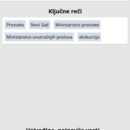
Ključne reči
Prosveta
Novi Sad
Ministarstvo prosvete
Ministarstvo unutrašnjih poslova
ekskurzija