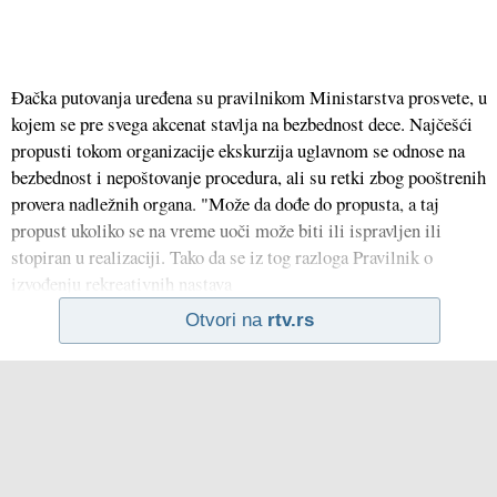
Đačka putovanja uređena su pravilnikom Ministarstva prosvete, u
kojem se pre svega akcenat stavlja na bezbednost dece. Najčešći
propusti tokom organizacije ekskurzija uglavnom se odnose na
bezbednost i nepoštovanje procedura, ali su retki zbog pooštrenih
provera nadležnih organa. "Može da dođe do propusta, a taj
propust ukoliko se na vreme uoči može biti ili ispravljen ili
stopiran u realizaciji. Tako da se iz tog razloga Pravilnik o
izvođenju rekreativnih nastava
Otvori na
rtv.rs