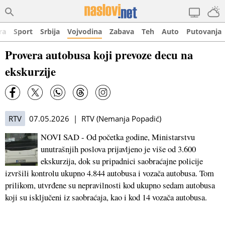
ra
Sport
Srbija
Vojvodina
Zabava
Teh
Auto
Putovanja
Provera autobusa koji prevoze decu na
ekskurzije
RTV
07.05.2026 | RTV (Nemanja Popadić)
NOVI SAD - Od početka godine, Ministarstvu
unutrašnjih poslova prijavljeno je više od 3.600
ekskurzija, dok su pripadnici saobraćajne policije
izvršili kontrolu ukupno 4.844 autobusa i vozača autobusa. Tom
prilikom, utvrđene su nepravilnosti kod ukupno sedam autobusa
koji su isključeni iz saobraćaja, kao i kod 14 vozača autobusa.