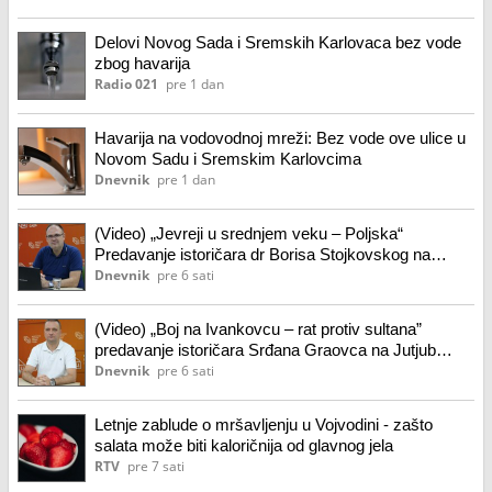
Delovi Novog Sada i Sremskih Karlovaca bez vode
zbog havarija
Radio 021
pre 1 dan
Havarija na vodovodnoj mreži: Bez vode ove ulice u
Novom Sadu i Sremskim Karlovcima
Dnevnik
pre 1 dan
(Video) „Jevreji u srednjem veku – Poljska“
Predavanje istoričara dr Borisa Stojkovskog na
Jutjub kanalu KCNS
Dnevnik
pre 6 sati
(Video) „Boj na Ivankovcu – rat protiv sultana”
predavanje istoričara Srđana Graovca na Jutjub
kanalu KCNS
Dnevnik
pre 6 sati
Letnje zablude o mršavljenju u Vojvodini - zašto
salata može biti kaloričnija od glavnog jela
RTV
pre 7 sati