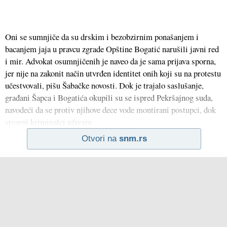
Oni se sumnjiče da su drskim i bezobzirnim ponašanjem i
bacanjem jaja u pravcu zgrade Opštine Bogatić narušili javni red
i mir. Advokat osumnjičenih je naveo da je sama prijava sporna,
jer nije na zakonit način utvrđen identitet onih koji su na protestu
učestvovali, pišu Šabačke novosti. Dok je trajalo saslušanje,
građani Šapca i Bogatića okupili su se ispred Pekršajnog suda,
navodeći da se protiv njihove dece vode montirani postupci, dok
stvarni kriminalci uživaju
Otvori na
snm.rs