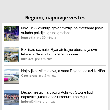
Regioni, najnovije vesti
»
Novi DSS osuđuje govor mržnje na mrežama posle
sukoba policije i grupe građana
Jugmedia
pre 30 minuta
Biznis.rs saznaje: Ryanair trajno obustavlja sve
letove iz Niša od zime 2026. godine
Biznis.rs
pre 5 minuta
Najavljivali više letova, a sada Rajaner odlazi iz Niša
Ozon press
pre 5 minuta
Dečak nestao na plaži u Poljskoj: Stotine ljudi
napravile ljudski lanac i krenule u potragu
IndeksOnline
pre 1 sat