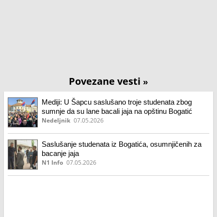
Povezane vesti
»
Mediji: U Šapcu saslušano troje studenata zbog
sumnje da su lane bacali jaja na opštinu Bogatić
Nedeljnik
07.05.2026
Saslušanje studenata iz Bogatića, osumnjičenih za
bacanje jaja
N1 Info
07.05.2026