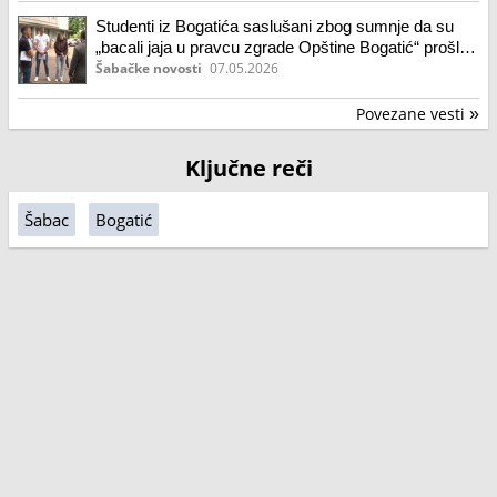
Studenti iz Bogatića saslušani zbog sumnje da su
„bacali jaja u pravcu zgrade Opštine Bogatić“ prošle
godine
Šabačke novosti
07.05.2026
Povezane vesti
»
Ključne reči
Šabac
Bogatić