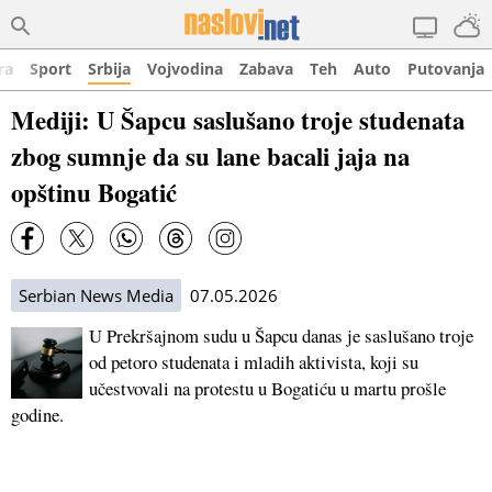
ra
Sport
Srbija
Vojvodina
Zabava
Teh
Auto
Putovanja
Mediji: U Šapcu saslušano troje studenata
zbog sumnje da su lane bacali jaja na
opštinu Bogatić
Serbian News Media
07.05.2026
U Prekršajnom sudu u Šapcu danas je saslušano troje
od petoro studenata i mladih aktivista, koji su
učestvovali na protestu u Bogatiću u martu prošle
godine.