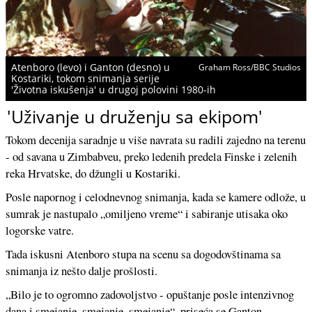
Atenboro (levo) i Ganton (desno) u
Graham Ross/BBC Studios
Kostariki, tokom snimanja serije
'Životna iskušenja' u drugoj polovini 1980-ih
'Uživanje u druženju sa ekipom'
Tokom decenija saradnje u više navrata su radili zajedno na terenu
- od savana u Zimbabveu, preko ledenih predela Finske i zelenih
reka Hrvatske, do džungli u Kostariki.
Posle napornog i celodnevnog snimanja, kada se kamere odlože, u
sumrak je nastupalo „omiljeno vreme“ i sabiranje utisaka oko
logorske vatre.
Tada iskusni Atenboro stupa na scenu sa dogodovštinama sa
snimanja iz nešto dalje prošlosti.
„Bilo je to ogromno zadovoljstvo - opuštanje posle intenzivnog
dana i smejanje, smejanje, smejanje“, priseća se Ganton.