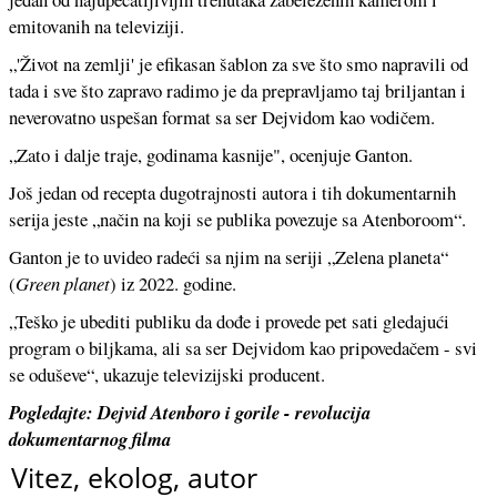
emitovanih na televiziji.
„'Život na zemlji' je efikasan šablon za sve što smo napravili od
tada i sve što zapravo radimo je da prepravljamo taj briljantan i
neverovatno uspešan format sa ser Dejvidom kao vodičem.
„Zato i dalje traje, godinama kasnije", ocenjuje Ganton.
Još jedan od recepta dugotrajnosti autora i tih dokumentarnih
serija jeste „način na koji se publika povezuje sa Atenboroom“.
Ganton je to uvideo radeći sa njim na seriji „Zelena planeta“
(
Green planet
) iz 2022. godine.
„Teško je ubediti publiku da dođe i provede pet sati gledajući
program o biljkama, ali sa ser Dejvidom kao pripovedačem - svi
se oduševe“, ukazuje televizijski producent.
Pogledajte: Dejvid Atenboro i gorile - revolucija
dokumentarnog filma
Vitez, ekolog, autor