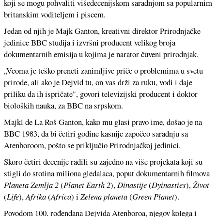
koji se mogu pohvaliti višedecenijskom saradnjom sa popularnim
britanskim voditeljem i piscem.
Jedan od njih je Majk Ganton, kreativni direktor Prirodnjačke
jedinice BBC studija i izvršni producent velikog broja
dokumentarnih emisija u kojima je narator čuveni prirodnjak.
„Veoma je teško preneti zanimljive priče o problemima u svetu
prirode, ali ako je Dejvid tu, on vas drži za ruku, vodi i daje
priliku da ih ispričate", govori televizijski producent i doktor
bioloških nauka, za BBC na srpskom.
Majkl de La Roš Ganton, kako mu glasi pravo ime, došao je na
BBC 1983, da bi četiri godine kasnije započeo saradnju sa
Atenboroom, pošto se priključio Prirodnjačkoj jedinici.
Skoro četiri decenije radili su zajedno na više projekata koji su
stigli do stotina miliona gledalaca, poput dokumentarnih filmova
Planeta Zemlja 2
(
Planet Earth 2
),
Dinastije
(
Dyinasties
),
Život
(
Life
),
Afrika
(
Africa
) i
Zelena planeta
(
Green Planet
).
Povodom 100. rođendana Dejvida Atenboroa, njegov kolega i