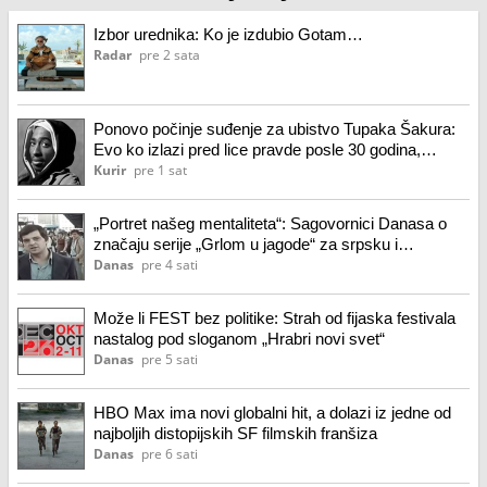
Izbor urednika: Ko je izdubio Gotam…
Radar
pre 2 sata
Ponovo počinje suđenje za ubistvo Tupaka Šakura:
Evo ko izlazi pred lice pravde posle 30 godina,
pominje se i Paf Dedi
Kurir
pre 1 sat
„Portret našeg mentaliteta“: Sagovornici Danasa o
značaju serije „Grlom u jagode“ za srpsku i
jugoslovensku popularnu kulturu
Danas
pre 4 sati
Može li FEST bez politike: Strah od fijaska festivala
nastalog pod sloganom „Hrabri novi svet“
Danas
pre 5 sati
HBO Max ima novi globalni hit, a dolazi iz jedne od
najboljih distopijskih SF filmskih franšiza
Danas
pre 6 sati