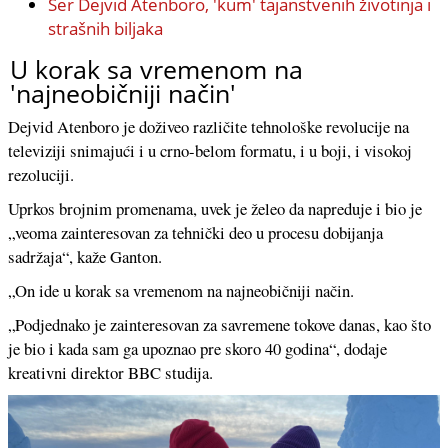
Ser Dejvid Atenboro, 'kum' tajanstvenih životinja i
strašnih biljaka
U korak sa vremenom na
'najneobičniji način'
Dejvid Atenboro je doživeo različite tehnološke revolucije na
televiziji snimajući i u crno-belom formatu, i u boji, i visokoj
rezoluciji.
Uprkos brojnim promenama, uvek je želeo da napreduje i bio je
„veoma zainteresovan za tehnički deo u procesu dobijanja
sadržaja“, kaže Ganton.
„On ide u korak sa vremenom na najneobičniji način.
„Podjednako je zainteresovan za savremene tokove danas, kao što
je bio i kada sam ga upoznao pre skoro 40 godina“, dodaje
kreativni direktor BBC studija.