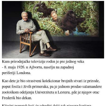
Kum prirodnjačke televizije rođen je pre jednog veka
BBC Studios
- 8. maja 1926. u Ajlvortu, naselju na zapadnoj
periferiji Londona.
Kao dete je bio strastveni kolekcionar brojnih stvari iz prirode,
poput fosila i živih primeraka, pa je jednom prodao salamandere
zoološkom odeljenju Univerziteta u Lesteru, gde je njegov otac
Frederik bio dekan.
Ključni trenutak koji će odrediti dalji tok njegove karijere