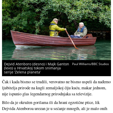
Dejvid Atenboro (desno) i Majk Ganton
Paul Williams/BBC Studios
(levo) u Hrvatskoj tokom snimanja
serije ’Zelena planeta’
Čak i kada bismo se trudili, verovatno ne bismo uspeli da nađemo
ljubitelja prirode na kugli zemaljskoj čiju kuću, makar jednom,
nije ispunio glas legendarnog prirodnjaka sa televizije.
Bilo da je okružen gorilama ili da hrani egzotične ptice, lik
Dejvida Atenboroa urezan je u sećanje mnogih, ali je malo onih