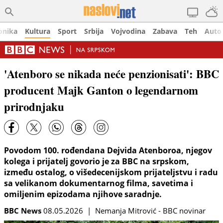
onika
Kultura
Sport
Srbija
Vojvodina
Zabava
Teh
Auto
'Atenboro se nikada neće penzionisati': BBC
producent Majk Ganton o legendarnom
prirodnjaku
Povodom 100. rođendana Dejvida Atenboroa, njegov
kolega i prijatelj govorio je za BBC na srpskom,
između ostalog, o višedecenijskom prijateljstvu i radu
sa velikanom dokumentarnog filma, savetima i
omiljenim epizodama njihove saradnje.
BBC News
08.05.2026 | Nemanja Mitrović - BBC novinar