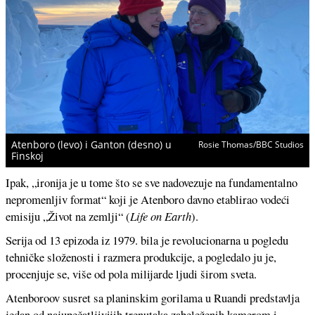
Atenboro (levo) i Ganton (desno) u
Rosie Thomas/BBC Studios
Finskoj
Ipak, „ironija je u tome što se sve nadovezuje na fundamentalno
nepromenljiv format“ koji je Atenboro davno etablirao vodeći
emisiju „Život na zemlji“ (
Life on Earth
).
Serija od 13 epizoda iz 1979. bila je revolucionarna u pogledu
tehničke složenosti i razmera produkcije, a pogledalo ju je,
procenjuje se, više od pola milijarde ljudi širom sveta.
Atenboroov susret sa planinskim gorilama u Ruandi predstavlja
jedan od najupečatljivijih trenutaka zabeleženih kamerom i