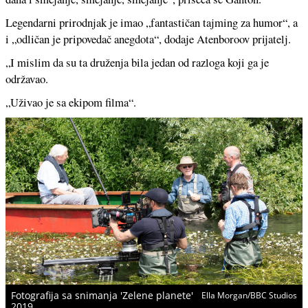
Legendarni prirodnjak je imao „fantastičan tajming za humor“, a
i „odličan je pripovedač anegdota“, dodaje Atenboroov prijatelj.
„I mislim da su ta druženja bila jedan od razloga koji ga je
održavao.
„Uživao je sa ekipom filma“.
Fotografija sa snimanja 'Zelene planete'
Ella Morgan/BBC Studios
2019.