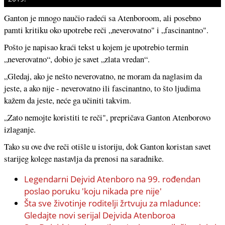
Ganton je mnogo naučio radeći sa Atenboroom, ali posebno
pamti kritiku oko upotrebe reči „neverovatno" i „fascinantno".
Pošto je napisao kraći tekst u kojem je upotrebio termin
„neverovatno“, dobio je savet „zlata vredan“.
„Gledaj, ako je nešto neverovatno, ne moram da naglasim da
jeste, a ako nije - neverovatno ili fascinantno, to što ljudima
kažem da jeste, neće ga učiniti takvim.
„Zato nemojte koristiti te reči", prepričava Ganton Atenborovo
izlaganje.
Tako su ove dve reči otišle u istoriju, dok Ganton koristan savet
starijeg kolege nastavlja da prenosi na saradnike.
Legendarni Dejvid Atenboro na 99. rođendan
poslao poruku 'koju nikada pre nije'
Šta sve životinje roditelji žrtvuju za mladunce:
Gledajte novi serijal Dejvida Atenboroa