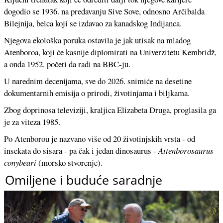
dogodio se 1936. na predavanju Sive Sove, odnosno Arčibalda
Bilejnija, belca koji se izdavao za kanadskog Indijanca.
Njegova ekološka poruka ostavila je jak utisak na mladog
Atenboroa, koji će kasnije diplomirati na Univerzitetu Kembridž,
a onda 1952. početi da radi na BBC-ju.
U narednim decenijama, sve do 2026. snimiće na desetine
dokumentarnih emisija o prirodi, životinjama i biljkama.
Zbog doprinosa televiziji, kraljica Elizabeta Druga, proglasila ga
je za viteza 1985.
Po Atenborou je nazvano više od 20 životinjskih vrsta - od
insekata do sisara - pa čak i jedan dinosaurus -
Attenborosaurus
conybeari
(morsko stvorenje).
Omiljene i buduće saradnje