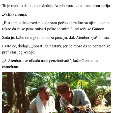
To je trebalo da bude poslednja Atenboroova dokumentarna serija.
„Velika ironija.
„Bio sam u dvadesetim kada sam počeo da radim sa njim, a on je
rekao da će se penzionisati pošto je snimi", priseća se Ganton.
Sada je, kaže, on u godinama za penziju, dok Atenboro još snima.
I zato će, dodaje, „morati da nastavi, jer ne može da se penzioniše
pre“ starijeg kolege.
„A Atenboro se nikada neće penzionisati", kaže Ganton sa
osmehom.