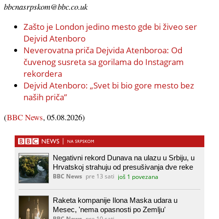
bbcnasrpskom@bbc.co.uk
Zašto je London jedino mesto gde bi živeo ser
Dejvid Atenboro
Neverovatna priča Dejvida Atenboroa: Od
čuvenog susreta sa gorilama do Instagram
rekordera
Dejvid Atenboro: „Svet bi bio gore mesto bez
naših priča”
(
BBC News
, 05.08.2026)
Negativni rekord Dunava na ulazu u Srbiju, u
Hrvatskoj strahuju od presušivanja dve reke
BBC News
pre 13 sati
još 1 povezana
Raketa kompanije Ilona Maska udara u
Mesec, 'nema opasnosti po Zemlju'
BBC News
pre 10 sati