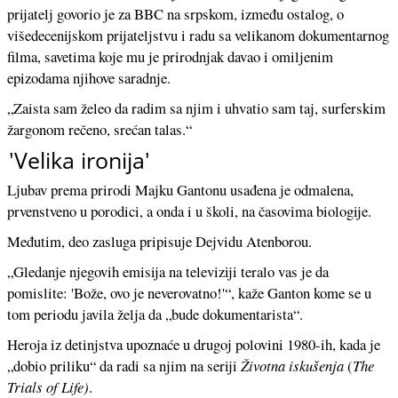
prijatelj govorio je za BBC na srpskom, između ostalog, o
višedecenijskom prijateljstvu i radu sa velikanom dokumentarnog
filma, savetima koje mu je prirodnjak davao i omiljenim
epizodama njihove saradnje.
„Zaista sam želeo da radim sa njim i uhvatio sam taj, surferskim
žargonom rečeno, srećan talas.“
'Velika ironija'
Ljubav prema prirodi Majku Gantonu usađena je odmalena,
prvenstveno u porodici, a onda i u školi, na časovima biologije.
Međutim, deo zasluga pripisuje Dejvidu Atenborou.
„Gledanje njegovih emisija na televiziji teralo vas je da
pomislite: 'Bože, ovo je neverovatno!'“, kaže Ganton kome se u
tom periodu javila želja da „bude dokumentarista“.
Heroja iz detinjstva upoznaće u drugoj polovini 1980-ih, kada je
„dobio priliku“ da radi sa njim na seriji
Životna iskušenja
(
The
Trials of Life)
.