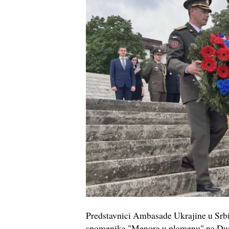
Predstavnici Ambasade Ukrajine u Srbi
spomenika "Menora u plamenu" na Duna