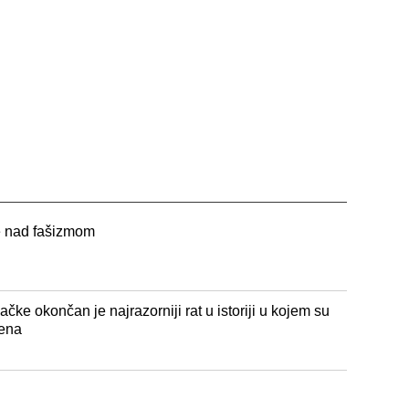
 nad fašizmom
ke okončan je najrazorniji rat u istoriji u kojem su
vena