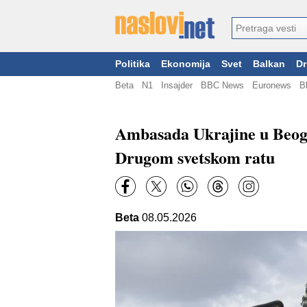
Politika
Ekonomija
Svet
Balkan
Dr
Beta
N1
Insajder
BBC News
Euronews
B
Ambasada Ukrajine u Beogr
Drugom svetskom ratu
Beta
08.05.2026