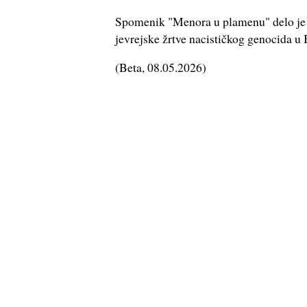
Spomenik "Menora u plamenu" delo je 
jevrejske žrtve nacističkog genocida u 
(
Beta
, 08.05.2026)