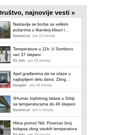
Društvo, najnovije vesti »
Nastavlja se borba sa velikim
požarima u Ibarskoj klisuri i
Deliblatskoj peščari
Naslovi.ai
pre 20 minuta
Temperature u 11h: U Somboru
već 37 stepeni
N1 Info
pre 29 minuta
Apel građanima da ne izlaze u
najtoplijem delu dana: Zbog
vrućina povećan broj intervencija
Insajder
pre 39 minuta
Hitne pomoći u Nišu na javnim
mestima
Vrhunac toplotnog talasa u Srbiji
sa temperaturama do 40 stepeni
Naslovi.ai
pre 0 minuta
Hitna pomoć Niš: Povećan broj
kolapsa zbog visokih temperatura
N1 Info
pre 49 minuta