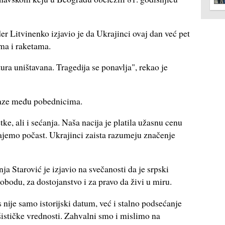
 Litvinenko izjavio je da Ukrajinci ovaj dan već pet
a i raketama.
tura uništavana. Tragedija se ponavlja", rekao je
alaze među pobednicima.
e, ali i sećanja. Naša nacija je platila užasnu cenu
ajemo počast. Ukrajinci zaista razumeju značenje
a Starović je izjavio na svečanosti da je srpski
obodu, za dostojanstvo i za pravo da živi u miru.
ije samo istorijski datum, već i stalno podsećanje
ašističke vrednosti. Zahvalni smo i mislimo na