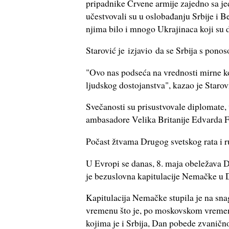
pripadnike Crvene armije zajedno sa j
učestvovali su u oslobađanju Srbije i 
njima bilo i mnogo Ukrajinaca koji su d
Starović je izjavio da se Srbija s ponos
"Ovo nas podseća na vrednosti mirne k
ljudskog dostojanstva", kazao je Starov
Svečanosti su prisustvovale diplomate,
ambasadore Velika Britanije Edvarda 
Počast žtvama Drugog svetskog rata i r
U Evropi se danas, 8. maja obeležava 
je bezuslovna kapitulacije Nemačke u 
Kapitulacija Nemačke stupila je na sn
vremenu što je, po moskovskom vremenu,
kojima je i Srbija, Dan pobede zvanično