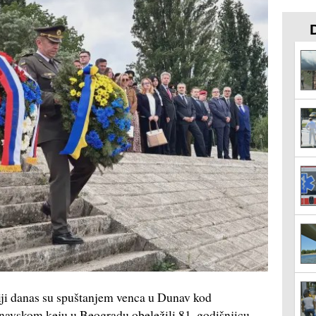
ji danas su spuštanjem venca u Dunav kod
vskom keju u Beogradu obeležili 81. godišnjicu