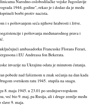
edinicama Narodno-oslobodilačke vojske Jugoslavije
Beograda 1944. godine", rekao je i dodao da je među
oprineli borbi protiv nacista.
om i s poštovanjem seća njihove hrabrosti i žrtve.
oegzistencije i poštovanja međunarodnog prava i
ić.
 uključujući ambasadorku Francuske Florans Ferari,
Fergusona i EU Andreasa fon Bekerata.
uske invazije na Ukrajinu odata je minutom ćutanja.
Dan pobede nad fašizmom u znak sećanja na dan kada
Drugom svetskom ratu 1945. stupila na snagu.
agu 8. maja 1945. u 23.01 po srednjoevropskom
 već bio 9. maj, pa Rusija, ali i druge zemlje među
 slave 9. maja.