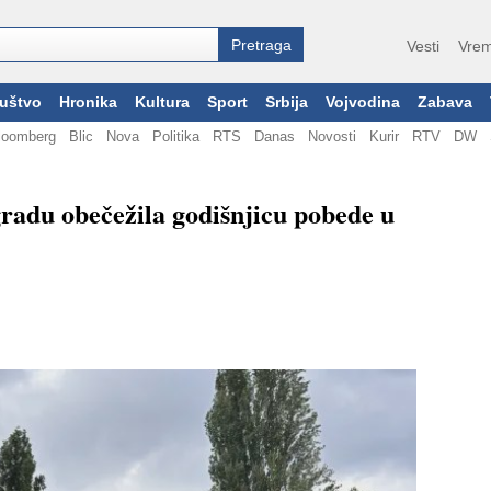
Vesti
Vrem
uštvo
Hronika
Kultura
Sport
Srbija
Vojvodina
Zabava
loomberg
Blic
Nova
Politika
RTS
Danas
Novosti
Kurir
RTV
DW
adu obečežila godišnjicu pobede u