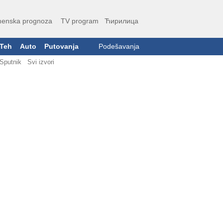
enska prognoza
TV program
Ћирилица
Teh
Auto
Putovanja
Podešavanja
Sputnik
Svi izvori