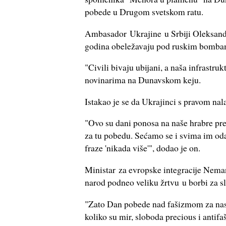
pobede u Drugom svetskom ratu.
Ambasador Ukrajine u Srbiji Oleksander
godina obeležavaju pod ruskim bombam
"Civili bivaju ubijani, a naša infrastruk
novinarima na Dunavskom keju.
Istakao je se da Ukrajinci s pravom n
"Ovo su dani ponosa na naše hrabre pretk
za tu pobedu. Sećamo se i svima im od
fraze 'nikada više'", dodao je on.
Ministar za evropske integracije Nemanj
narod podneo veliku žrtvu u borbi za sl
"Zato Dan pobede nad fašizmom za nas n
koliko su mir, sloboda precious i antif