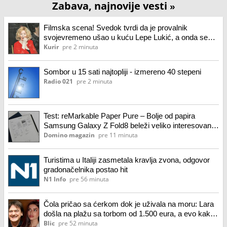
Zabava, najnovije vesti
»
Filmska scena! Svedok tvrdi da je provalnik
svojevremeno ušao u kuću Lepe Lukić, a onda se
zaledio kad je pogledao u krevet
Kurir
pre 2 minuta
Sombor u 15 sati najtopliji - izmereno 40 stepeni
Radio 021
pre 2 minuta
Test: reMarkable Paper Pure – Bolje od papira
Samsung Galaxy Z Fold8 beleži veliko interesovanje
evropskih potrošača HONOR donosi ARRI filmski
Domino magazin
pre 11 minuta
način rada u mobilno kreiranje sadržaja Stiže novi
Google Pixel 11 Fold Slušalice koje razmišljaju:
Turistima u Italiji zasmetala kravlja zvona, odgovor
Upoznajte
gradonačelnika postao hit
N1 Info
pre 56 minuta
Čola pričao sa ćerkom dok je uživala na moru: Lara
došla na plažu sa torbom od 1.500 eura, a evo kako
je reagovala na poziv oca
Blic
pre 52 minuta