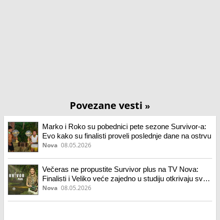
Povezane vesti
»
Marko i Roko su pobednici pete sezone Survivor-a:
Evo kako su finalisti proveli poslednje dane na ostrvu
Nova
08.05.2026
Večeras ne propustite Survivor plus na TV Nova:
Finalisti i Veliko veće zajedno u studiju otkrivaju sve
o dešavanjima na ostrvu
Nova
08.05.2026