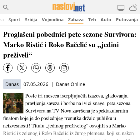
ra
Sport
Srbija
Vojvodina
Zabava
Teh
Auto
Putovanja
Proglašeni pobednici pete sezone Survivora:
Marko Ristić i Roko Bačelić su „jedini
preživeli“
Danas
07.05.2026 | Danas Online
Posle tri meseca iscrpljujućih izazova, gladovanja,
pravljenja saveza i borbe na ivici snage, peta sezona
Survivora na TV Nova završena je spektakularnim
finalom koje je do poslednjeg trenutka držalo publiku u
neizvesnosti! Titulu „jedinog preživelog“ osvojili su Marko
Ristić iz zelenog i Roko Bačelić iz žutog plemena, koji su nakon