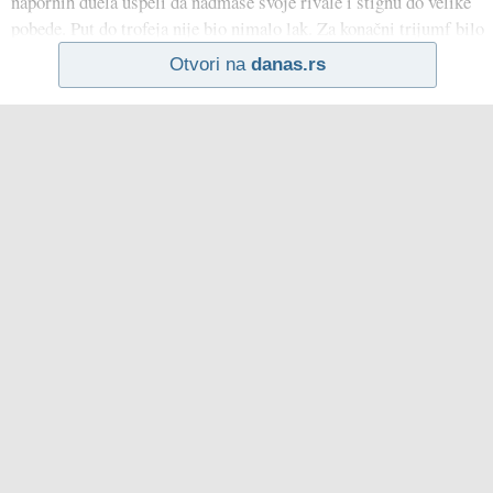
napornih duela uspeli da nadmaše svoje rivale i stignu do velike
pobede. Put do trofeja nije bio nimalo lak. Za konačni trijumf bilo
Otvori na
danas.rs