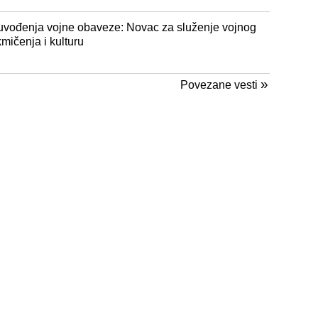
d uvođenja vojne obaveze: Novac za služenje vojnog
mičenja i kulturu
»
Povezane vesti