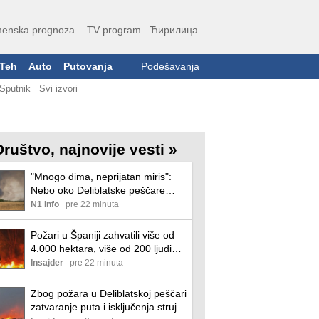
enska prognoza
TV program
Ћирилица
Teh
Auto
Putovanja
Podešavanja
Sputnik
Svi izvori
Društvo, najnovije vesti »
"Mnogo dima, neprijatan miris":
Nebo oko Deliblatske peščare
skroz sivo - požari i dalje bukte
N1 Info
pre 22 minuta
Požari u Španiji zahvatili više od
4.000 hektara, više od 200 ljudi
evakuisano u Kasteljonu i Uelvi
Insajder
pre 22 minuta
Zbog požara u Deliblatskoj peščari
zatvaranje puta i isključenja struje,