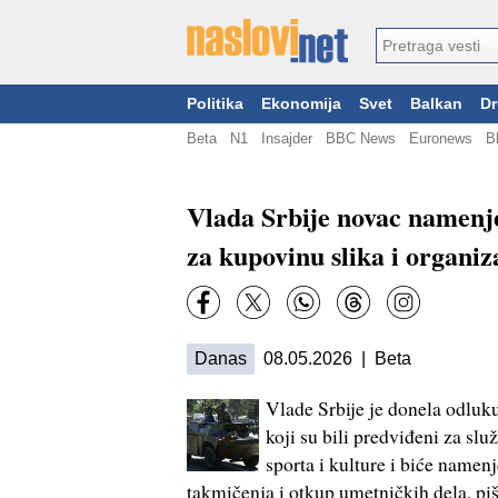
Politika
Ekonomija
Svet
Balkan
Dr
Beta
N1
Insajder
BBC News
Euronews
B
Vlada Srbije novac namenje
za kupovinu slika i organiz
Danas
08.05.2026 | Beta
Vlade Srbije je donela odluku
koji su bili predviđeni za sl
sporta i kulture i biće name
takmičenja i otkup umetničkih dela, pi