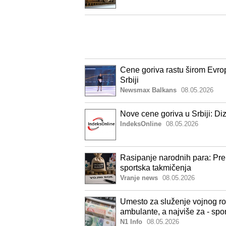
Cene goriva rastu širom Evrop
Srbiji
Newsmax Balkans
08.05.2026
Nove cene goriva u Srbiji: D
IndeksOnline
08.05.2026
Rasipanje narodnih para: Pre
sportska takmičenja
Vranje news
08.05.2026
Umesto za služenje vojnog rok
ambulante, a najviše za - spo
N1 Info
08.05.2026