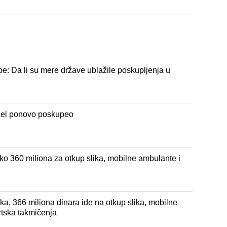
e: Da li su mere države ublažile poskupljenja u
izel ponovo poskupeo
ko 360 miliona za otkup slika, mobilne ambulante i
a, 366 miliona dinara ide na otkup slika, mobilne
rtska takmičenja