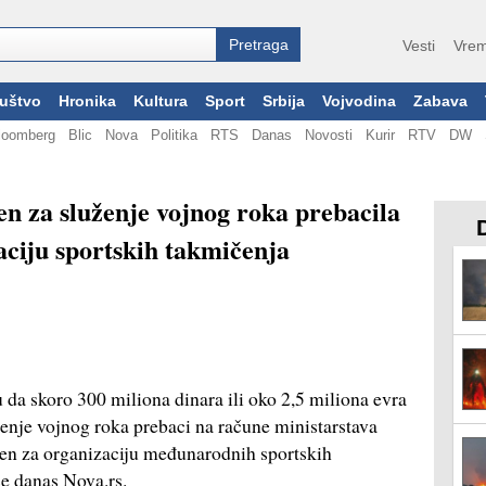
Vesti
Vrem
uštvo
Hronika
Kultura
Sport
Srbija
Vojvodina
Zabava
loomberg
Blic
Nova
Politika
RTS
Danas
Novosti
Kurir
RTV
DW
n za služenje vojnog roka prebacila
aciju sportskih takmičenja
 da skoro 300 miliona dinara ili oko 2,5 miliona evra
uženje vojnog roka prebaci na račune ministarstava
njen za organizaciju međunarodnih sportskih
še danas Nova.rs.