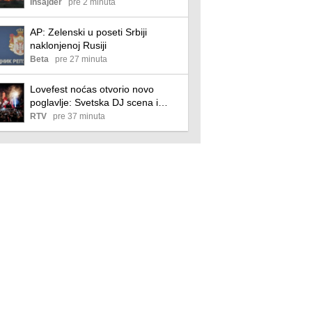
helikopteri MUP-a juče izbacili 270
Insajder
pre 2 minuta
tona vode
AP: Zelenski u poseti Srbiji
naklonjenoj Rusiji
Beta
pre 27 minuta
Lovefest noćas otvorio novo
poglavlje: Svetska DJ scena i
večeras u Vrnjačkoj Banji
RTV
pre 37 minuta