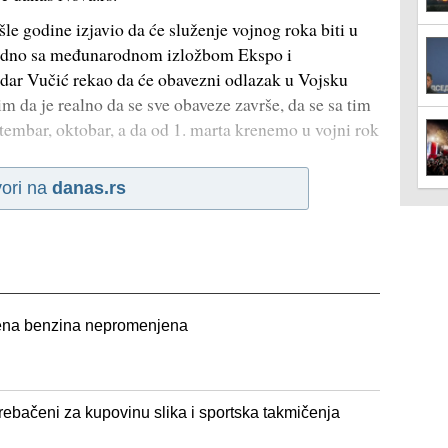
e godine izjavio da će služenje vojnog roka biti u
jedno sa međunarodnom izložbom Ekspo i
dar Vučić rekao da će obavezni odlazak u Vojsku
m da je realno da se sve obaveze završe, da se sa tim
tembar, oktobar, a da od 1. marta krenemo u vojni rok
ori na
danas.rs
 cena benzina nepromenjena
prebačeni za kupovinu slika i sportska takmičenja