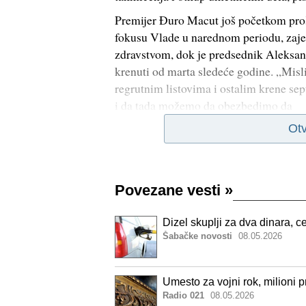
Premijer Đuro Macut još početkom prošl
fokusu Vlade u narednom periodu, za
zdravstvom, dok je predsednik Aleksan
krenuti od marta sledeće godine. „Misli
regrutnim listovima i ostalim krene sep
i da tada možemo da obezbedimo da
Otv
Povezane vesti
»
Dizel skuplji za dva dinara,
Šabačke novosti
08.05.2026
Umesto za vojni rok, milioni 
Radio 021
08.05.2026