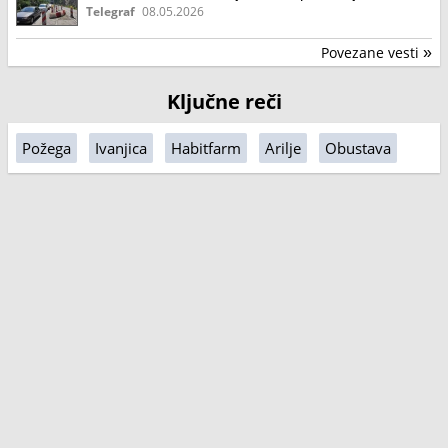
vozače
Telegraf
08.05.2026
Povezane vesti
»
Ključne reči
Požega
Ivanjica
Habitfarm
Arilje
Obustava