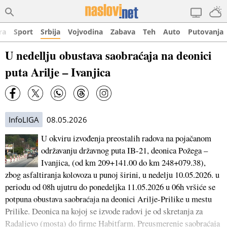
ra
Sport
Srbija
Vojvodina
Zabava
Teh
Auto
Putovanja
U nedellju obustava saobraćaja na deonici
puta Arilje – Ivanjica
InfoLIGA
08.05.2026
U okviru izvođenja preostalih radova na pojačanom
održavanju državnog puta IB-21, deonica Požega –
Ivanjica, (od km 209+141.00 do km 248+079.38),
zbog asfaltiranja kolovoza u punoj širini, u nedelju 10.05.2026. u
periodu od 08h ujutru do ponedeljka 11.05.2026 u 06h vršiće se
potpuna obustava saobraćaja na deonici Arilje-Prilike u mestu
Prilike. Deonica na kojoj se izvode radovi je od skretanja za
Radaljevo (mosta) do firme Habitfarm. Preusmerenje saobraćaja