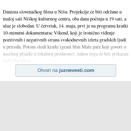
Danima slovenačkog filma u Nišu. Projekcije će biti održane u
maloj sali Niškog kulturnog centra, oba dana počinju u 19 sati, a
ulaz je slobodan. U četvrtak, 14. maja, prvi je na programu kratki
10-minutni dokumentarac Vikend, koji je ironično viđenje
pozitivnih i negativnih strana svakodnevnih izleta gradskih ljudi
u prirodu. Potom sledi kratki igrani film Male pare koji govori o
nasilnoj pljački u lokalnoj prodavnici, nakon čega će biti prikazan
duži film Elvis
Otvori na
juznevesti.com