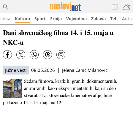
onika
Kultura
Sport
Srbija
Vojvodina
Zabava
Teh
Auto
Dani slovenačkog filma 14. i 15. maja u
NKC-u
Južne vesti
08.05.2026 | Jelena Canić Milanović
Sedam filmova, kratkih igranih, dokumentarnih,
animiranih, kao i eksperimentalnih, koji su deo
stvaralaštva slovenačke kinematografije, biće
prikazano 14. i 15. maja na 12.