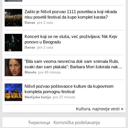
Zašto je Nišvil pozvao 1111 posetilaca koji nikada
nisu posetili festival da kupe komplet karata?
Danas
pre 2 sata
Koncert koji se ne sluša, već proživljava: Nik Kejv
ponovo u Beogradu
Danas
pre 2 sata
"Bila sam veoma nesrećna dok sam snimala Rubi,
svaki dan sam plakala": Barbara Mori šokirala nakon
20 godina
Mondo
pre 40 minuta
Nišvil pozvao poštovaoce kulture da kupovinom
kompleta pomognu festival
Medijska kutija
pre 25 minuta
Kultura, najnovije vesti
»
Ћирилица
Korisnička podešavanja