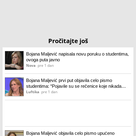
Pročitajte još
Bojana Maljević napisala novu poruku o studentima,
ovoga puta javno
Nova
pre 1 dan
Bojana Maljević prvi put objavila celo pismo
studentima: “Pojavile su se rečenice koje nikada
nisam napisala”
Luftika
pre 1 dan
Bojana Maljević objavila celo pismo upućeno