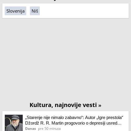
Slovenija
Niš
Kultura, najnovije vesti
»
„Starenje nije nimalo zabavno“: Autor „Igre prestola“
Džordž R. R. Martin progovorio o depresiji usred
novih odlaganja knjige
Danas
pre 50 minuta