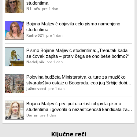
studentima
N1 Info
pre 1 dan
Bojana Maljević objavila celo pismo namenjeno
studentima
Radio 021
pre 1 dan
Pismo Bojane Maljević studentima: „Trenutak kada
se čovek zapita – protiv čega se ono beše borimo?“
Nedeljnik
pre 1 dan
Polovina budžeta Ministarstva kulture za muzičko
stvaralaštvo ostaje u Beogradu, ceo jug Srbije dobio
manje nego Novi Sad
Južne vesti
pre 1 dan
Bojana Maljević prvi put u celosti objavila pismo
studentima i govorila o nezaštićenosti kandidata za
njihovu listu
Danas
pre 1 dan
Ključne reči