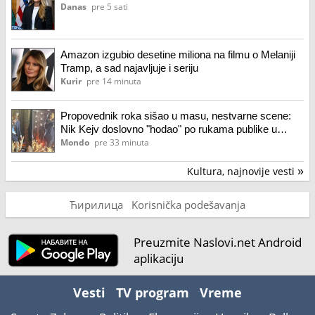
Danas
pre 5 sati
Amazon izgubio desetine miliona na filmu o Melaniji
Tramp, a sad najavljuje i seriju
Kurir
pre 14 minuta
Propovednik roka sišao u masu, nestvarne scene:
Nik Kejv doslovno "hodao" po rukama publike u
Beogradu (video)
Mondo
pre 33 minuta
Kultura, najnovije vesti
»
Ћирилица
Korisnička podešavanja
Preuzmite Naslovi.net Android
aplikaciju
Vesti
TV program
Vreme