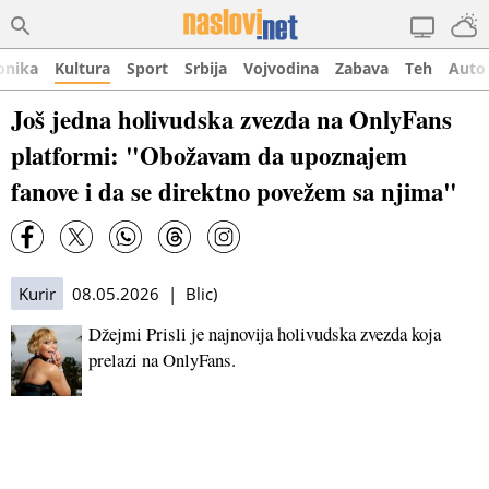
onika
Kultura
Sport
Srbija
Vojvodina
Zabava
Teh
Auto
Još jedna holivudska zvezda na OnlyFans
platformi: "Obožavam da upoznajem
fanove i da se direktno povežem sa njima"
Kurir
08.05.2026 | Blic)
Džejmi Prisli je najnovija holivudska zvezda koja
prelazi na OnlyFans.