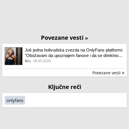
Povezane vesti
»
Još jedna holivudska zvezda na OnlyFans platformi:
"Obožavam da upoznajem fanove i da se direktno
povežem sa njima"
Blic
08.05.2026
Povezane vesti
»
Ključne reči
onlyfans