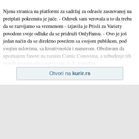
Njena stranica na platformi za sadržaj za odrasle zasnovanoj na
pretplati pokrenuta je juče. - Oduvek sam verovala u to da treba
da se razvijamo sa vremenom - izjavila je Prisli za Variety
povodom svoje odluke da se pridruži OnlyFansu. - Ovo je još
jedan način da se direktno povežem sa svojom publikom, pod
svojim uslovima, sa kreativnošću i namerom. Obožavam da
upoznajem fanove na raznim Comic Conovima, a uzbuđenje tih
pravih susreta uživo navelo me je da potražim
Otvori na
kurir.rs