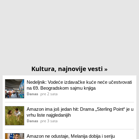
Kultura, najnovije vesti
»
Nedeljnik: Vodeće izdavačke kuće neće učestvovati
na 69. Beogradskom sajmu knjiga
Danas
pre 2 sata
Amazon ima još jedan hit: Drama „Sterling Point“ je u
vrhu liste najgledanijih
Danas
pre 3 sata
Amazon ne odustaje, Melanija dobija i seriju