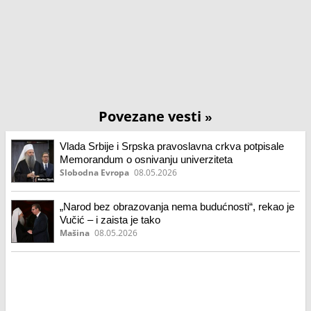
Povezane vesti
»
Vlada Srbije i Srpska pravoslavna crkva potpisale
Memorandum o osnivanju univerziteta
Slobodna Evropa
08.05.2026
„Narod bez obrazovanja nema budućnosti“, rekao je
Vučić – i zaista je tako
Mašina
08.05.2026