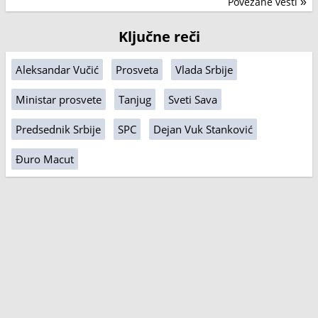
Povezane vesti
»
Ključne reči
Aleksandar Vučić
Prosveta
Vlada Srbije
Ministar prosvete
Tanjug
Sveti Sava
Predsednik Srbije
SPC
Dejan Vuk Stanković
Đuro Macut