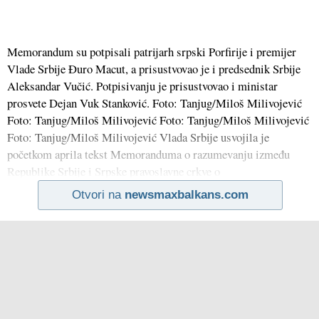
Memorandum su potpisali patrijarh srpski Porfirije i premijer
Vlade Srbije Đuro Macut, a prisustvovao je i predsednik Srbije
Aleksandar Vučić. Potpisivanju je prisustvovao i ministar
prosvete Dejan Vuk Stanković. Foto: Tanjug/Miloš Milivojević
Foto: Tanjug/Miloš Milivojević Foto: Tanjug/Miloš Milivojević
Foto: Tanjug/Miloš Milivojević Vlada Srbije usvojila je
početkom aprila tekst Memoranduma o razumevanju između
Republike Srbije i Srpske pravoslavne crkve o
Otvori na
newsmaxbalkans.com