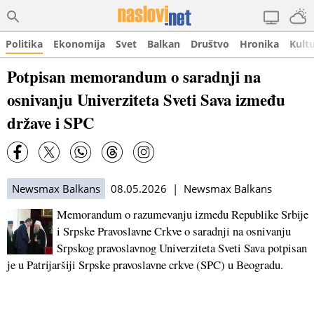
Politika
Ekonomija
Svet
Balkan
Društvo
Hronika
Kult
Potpisan memorandum o saradnji na
osnivanju Univerziteta Sveti Sava između
države i SPC
Newsmax Balkans
08.05.2026 | Newsmax Balkans
Memorandum o razumevanju između Republike Srbije
i Srpske Pravoslavne Crkve o saradnji na osnivanju
Srpskog pravoslavnog Univerziteta Sveti Sava potpisan
je u Patrijaršiji Srpske pravoslavne crkve (SPC) u Beogradu.