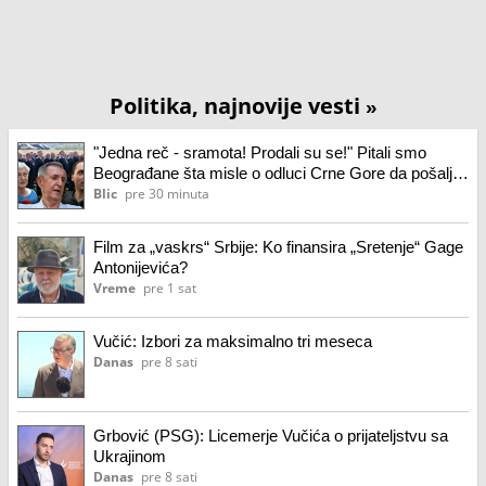
Politika, najnovije vesti
»
"Jedna reč - sramota! Prodali su se!" Pitali smo
Beograđane šta misle o odluci Crne Gore da pošalje
zvaničnika na proslavu "Oluje" (video)
Blic
pre 30 minuta
Film za „vaskrs“ Srbije: Ko finansira „Sretenje“ Gage
Antonijevića?
Vreme
pre 1 sat
Vučić: Izbori za maksimalno tri meseca
Danas
pre 8 sati
Grbović (PSG): Licemerje Vučića o prijateljstvu sa
Ukrajinom
Danas
pre 8 sati