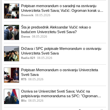
Potpisan memorandum o saradnji na osnivanju
Univerziteta Sveti Sava; Vučić: Ogroman korak u
pristupu obrazovanja; Patrijarh: Nastavak prosvetnog
Dnevnik
08.05.2026
puta
Šta je predsednik Aleksandar Vučić rekao o
budućem Univerzitetu Sveti Sava?
Danas
08.05.2026
Država i SPC potpisale Memorandum o osnivanju
Univerziteta Sveti Sava
Radio 021
08.05.2026
Potpisan Memorandum o osnivanju Univerziteta
Sveti Sava
RTS
08.05.2026
Osniva se Univerzitet Sveti Sava; Vučić na
potpisivanju memoranduma sa SPC: "Ogroman
korak napred u načinu, modelu i pristupu
Blic
08.05.2026
obrazovanju"