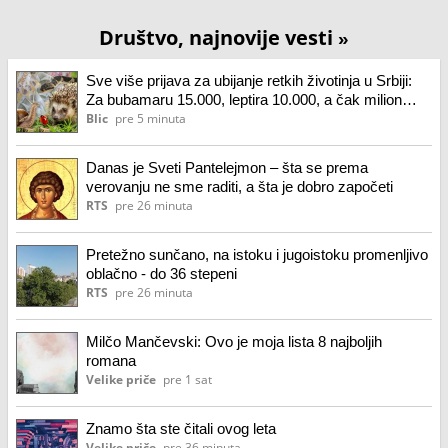
Društvo, najnovije vesti
»
Sve više prijava za ubijanje retkih životinja u Srbiji:
Za bubamaru 15.000, leptira 10.000, a čak milion
dinara za ovu vrstu
Blic
pre 5 minuta
Danas je Sveti Pantelejmon – šta se prema
verovanju ne sme raditi, a šta je dobro započeti
RTS
pre 26 minuta
Pretežno sunčano, na istoku i jugoistoku promenljivo
oblačno - do 36 stepeni
RTS
pre 26 minuta
Milčo Mančevski: Ovo je moja lista 8 najboljih
romana
Velike priče
pre 1 sat
Znamo šta ste čitali ovog leta
Velike priče
pre 36 minuta