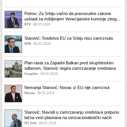
Petrov: Za Srbiju važno da pravosudne zakone
uskladi sa mišljenjem Venecijanske komisije zbog
EU puta
RTV
08.05.2026
Starović: Sredstva EU za Srbiju nisu zamrznuta
NIN
08.05.2026
Plan rasta za Zapadni Balkan pred skupštinskim
odborom, Starović negira zamrzavanje sredstava
Insajder
08.05.2026
Nemanja Starović: Novac iz EU nije zamrznut
Danas
08.05.2026
Starović: Navodi o zamrzavanju sredstava potpuno
lažna vest plasirana na senzacionalistički način
N1 Info
08.05.2026