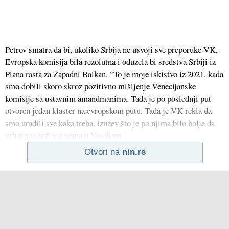
Petrov smatra da bi, ukoliko Srbija ne usvoji sve preporuke VK,
Evropska komisija bila rezolutna i oduzela bi sredstva Srbiji iz
Plana rasta za Zapadni Balkan. "To je moje iskistvo iz 2021. kada
smo dobili skoro skroz pozitivno mišljenje Venecijanske
komisije sa ustavnim amandmanima. Tada je po poslednji put
otvoren jedan klaster na evropskom putu. Tada je VK rekla da
smo uradili sve kako treba, izuzev što je po njima bilo bolje da
vrhovnog tužioca nema u Visokom
Otvori na
nin.rs