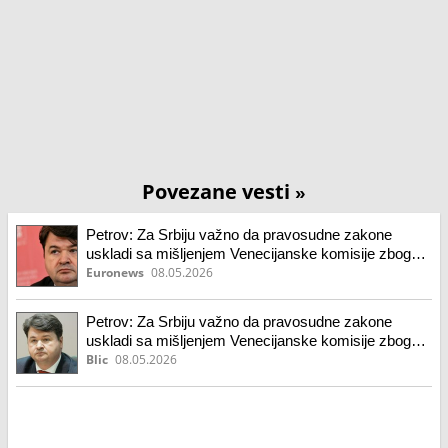
Povezane vesti
»
Petrov: Za Srbiju važno da pravosudne zakone
uskladi sa mišljenjem Venecijanske komisije zbog
EU puta
Euronews
08.05.2026
Petrov: Za Srbiju važno da pravosudne zakone
uskladi sa mišljenjem Venecijanske komisije zbog
EU puta
Blic
08.05.2026