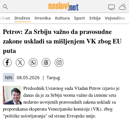
alkan
Društvo
Hronika
Kultura
Sport
Srbija
Vojvodina
Petrov: Za Srbiju važno da pravosudne
zakone uskladi sa mišljenjem VK zbog EU
puta
NIN
08.05.2026 | Tanjug
Predsednik Ustavnog suda Vladan Petrov izjavio je
danas da je za Srbiju veoma važno da izmene seta
nedavno usvojenih pravosudnih zakona uskladi sa
preporukama eksperata Venecijanske komisije (VK), zbog
"politike uslovljavanja" od strane Evropske unije.