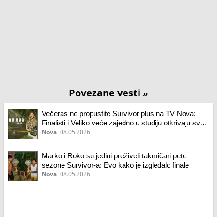
Povezane vesti
»
Večeras ne propustite Survivor plus na TV Nova:
Finalisti i Veliko veće zajedno u studiju otkrivaju sve
o dešavanjima na ostrvu
Nova
08.05.2026
Marko i Roko su jedini preživeli takmičari pete
sezone Survivor-a: Evo kako je izgledalo finale
Nova
08.05.2026