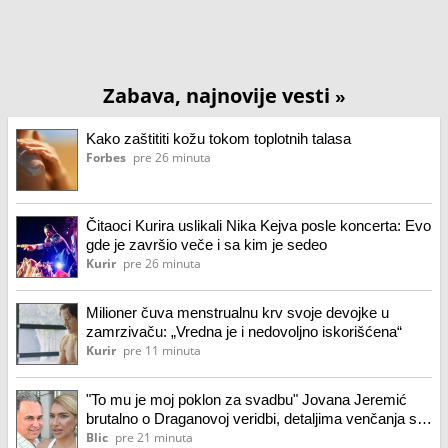
Zabava, najnovije vesti
»
Kako zaštititi kožu tokom toplotnih talasa
Forbes
pre 26 minuta
Čitaoci Kurira uslikali Nika Kejva posle koncerta: Evo
gde je završio veče i sa kim je sedeo
Kurir
pre 26 minuta
Milioner čuva menstrualnu krv svoje devojke u
zamrzivaču: „Vredna je i nedovoljno iskorišćena“
Kurir
pre 11 minuta
"To mu je moj poklon za svadbu" Jovana Jeremić
brutalno o Draganovoj veridbi, detaljima venčanja sa
tigrom, žestoko preti: "Nisam ušla u pekaru da
Blic
pre 21 minuta