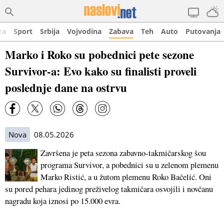
ra
Sport
Srbija
Vojvodina
Zabava
Teh
Auto
Putovanja
Marko i Roko su pobednici pete sezone
Survivor-a: Evo kako su finalisti proveli
poslednje dane na ostrvu
Nova
08.05.2026
Završena je peta sezona zabavno-takmičarskog šou
programa Survivor, a pobednici su u zelenom plemenu
Marko Ristić, a u žutom plemenu Roko Bačelić. Oni
su pored pehara jedinog preživelog takmičara osvojili i novčanu
nagradu koja iznosi po 15.000 evra.