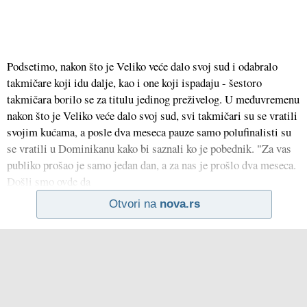
Podsetimo, nakon što je Veliko veće dalo svoj sud i odabralo
takmičare koji idu dalje, kao i one koji ispadaju - šestoro
takmičara borilo se za titulu jedinog preživelog. U međuvremenu
nakon što je Veliko veće dalo svoj sud, svi takmičari su se vratili
svojim kućama, a posle dva meseca pauze samo polufinalisti su
se vratili u Dominikanu kako bi saznali ko je pobednik. "Za vas
publiko prošao je samo jedan dan, a za nas je prošlo dva meseca.
Došli smo ovde da
Otvori na
nova.rs