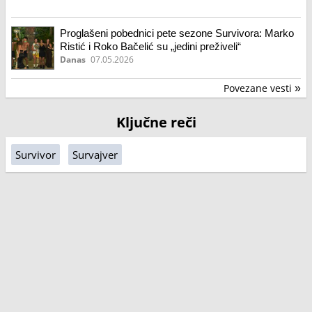
Proglašeni pobednici pete sezone Survivora: Marko
Ristić i Roko Bačelić su „jedini preživeli“
Danas
07.05.2026
Povezane vesti
»
Ključne reči
Survivor
Survajver